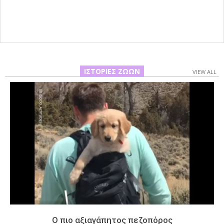
22
ΙΣΤΟΡΊΕΣ ΖΏΩΝ
VIEW ALL
Ο πιο αξιαγάπητος πεζοπόρος