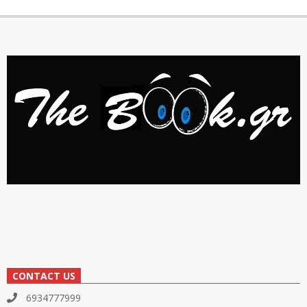
CONTACT US
6934777999