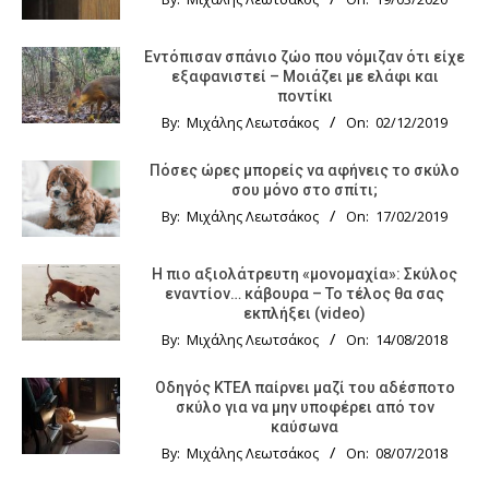
Εντόπισαν σπάνιο ζώο που νόμιζαν ότι είχε
εξαφανιστεί – Μοιάζει με ελάφι και
ποντίκι
By:
Μιχάλης Λεωτσάκος
On:
02/12/2019
Πόσες ώρες μπορείς να αφήνεις το σκύλο
σου μόνο στο σπίτι;
By:
Μιχάλης Λεωτσάκος
On:
17/02/2019
Η πιο αξιολάτρευτη «μονομαχία»: Σκύλος
εναντίον… κάβουρα – Το τέλος θα σας
εκπλήξει (video)
By:
Μιχάλης Λεωτσάκος
On:
14/08/2018
Οδηγός KTΕΛ παίρνει μαζί του αδέσποτο
σκύλο για να μην υποφέρει από τον
καύσωνα
By:
Μιχάλης Λεωτσάκος
On:
08/07/2018