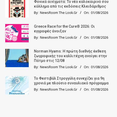
Φονικά αινίγματα: Το νέο καλοκαιρινό σου
κόλλημα από τις εκδόσεις Κλειδάριθμος
By:
NewsRoom The Look.Gr
On:
01/08/2026
Greece Race for the Cure® 2026: Οι
εγγραφές άνοιξαν
By:
NewsRoom The Look.Gr
On:
01/08/2026
Norman Hyams: Η πρώτη διεθνής έκθεση
ζωγραφικής του καλλιτέχνη ανοίγει στην
Πάτμο στις 12/08
By:
NewsRoom The Look.Gr
On:
01/08/2026
Το Φεστιβάλ Στρογγύλη συνεχίζει για 9η
χρονιά με πλούσιο συναυλιακό πρόγραμμα
By:
NewsRoom The Look.Gr
On:
01/08/2026