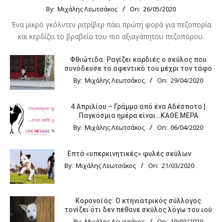
By:
Μιχάλης Λεωτσάκος
On:
26/05/2020
Ένα μικρό γκόλντεν ριτρίβερ πάει πρώτη φορά για πεζοπορία
και κερδίζει το βραβείο του πιο αξιαγάπητου πεζοπόρου.
Φθιώτιδα: Ραγίζει καρδιές ο σκύλος που
συνόδευσε το αφεντικό του μέχρι τον τάφο
By:
Μιχάλης Λεωτσάκος
On:
29/04/2020
4 Απριλίου – Γράμμα από ένα Αδέσποτο |
Παγκόσμια ημέρα είναι…ΚΑΘΕ ΜΕΡΑ
By:
Μιχάλης Λεωτσάκος
On:
06/04/2020
Επτά «υπερκινητικές» φυλές σκύλων
By:
Μιχάλης Λεωτσάκος
On:
21/03/2020
Κορονοϊός: Ο κτηνιατρικός σύλλογος
τονίζει ότι δεν πέθανε σκύλος λόγω του ιού
By:
Μιχάλης Λεωτσάκος
On:
19/03/2020