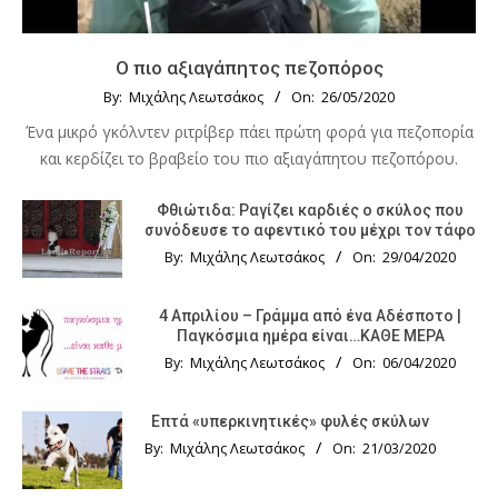
Ο πιο αξιαγάπητος πεζοπόρος
By:
Μιχάλης Λεωτσάκος
On:
26/05/2020
Ένα μικρό γκόλντεν ριτρίβερ πάει πρώτη φορά για πεζοπορία
και κερδίζει το βραβείο του πιο αξιαγάπητου πεζοπόρου.
Φθιώτιδα: Ραγίζει καρδιές ο σκύλος που
συνόδευσε το αφεντικό του μέχρι τον τάφο
By:
Μιχάλης Λεωτσάκος
On:
29/04/2020
4 Απριλίου – Γράμμα από ένα Αδέσποτο |
Παγκόσμια ημέρα είναι…ΚΑΘΕ ΜΕΡΑ
By:
Μιχάλης Λεωτσάκος
On:
06/04/2020
Επτά «υπερκινητικές» φυλές σκύλων
By:
Μιχάλης Λεωτσάκος
On:
21/03/2020