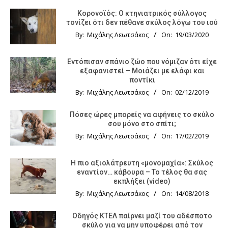
Κορονοϊός: Ο κτηνιατρικός σύλλογος
τονίζει ότι δεν πέθανε σκύλος λόγω του ιού
By:
Μιχάλης Λεωτσάκος
On:
19/03/2020
Εντόπισαν σπάνιο ζώο που νόμιζαν ότι είχε
εξαφανιστεί – Μοιάζει με ελάφι και
ποντίκι
By:
Μιχάλης Λεωτσάκος
On:
02/12/2019
Πόσες ώρες μπορείς να αφήνεις το σκύλο
σου μόνο στο σπίτι;
By:
Μιχάλης Λεωτσάκος
On:
17/02/2019
Η πιο αξιολάτρευτη «μονομαχία»: Σκύλος
εναντίον… κάβουρα – Το τέλος θα σας
εκπλήξει (video)
By:
Μιχάλης Λεωτσάκος
On:
14/08/2018
Οδηγός KTΕΛ παίρνει μαζί του αδέσποτο
σκύλο για να μην υποφέρει από τον