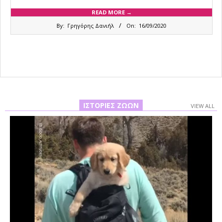
READ MORE →
2020-
By:
Γρηγόρης Δανιήλ
On:
16/09/2020
09-
16
ΙΣΤΟΡΊΕΣ ΖΏΩΝ
VIEW ALL