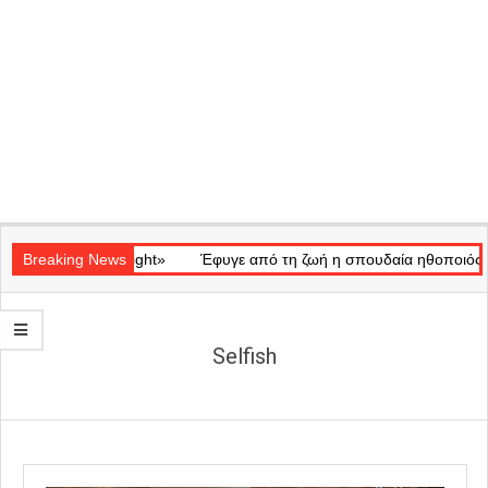
Secondary
κό «Ray of Light»
Navigation
Breaking News
Έφυγε από τη ζωή η σπουδαία ηθοποιός Μάρω 
Menu
Selfish