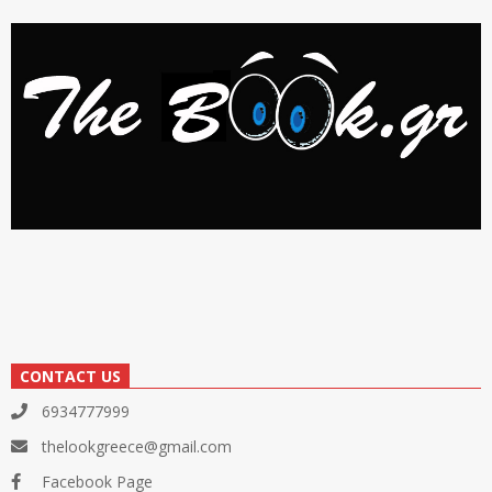
CONTACT US
6934777999
thelookgreece@gmail.com
Facebook Page