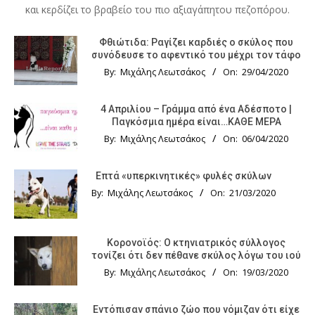
και κερδίζει το βραβείο του πιο αξιαγάπητου πεζοπόρου.
Φθιώτιδα: Ραγίζει καρδιές ο σκύλος που
συνόδευσε το αφεντικό του μέχρι τον τάφο
By:
Μιχάλης Λεωτσάκος
On:
29/04/2020
4 Απριλίου – Γράμμα από ένα Αδέσποτο |
Παγκόσμια ημέρα είναι…ΚΑΘΕ ΜΕΡΑ
By:
Μιχάλης Λεωτσάκος
On:
06/04/2020
Επτά «υπερκινητικές» φυλές σκύλων
By:
Μιχάλης Λεωτσάκος
On:
21/03/2020
Κορονοϊός: Ο κτηνιατρικός σύλλογος
τονίζει ότι δεν πέθανε σκύλος λόγω του ιού
By:
Μιχάλης Λεωτσάκος
On:
19/03/2020
Εντόπισαν σπάνιο ζώο που νόμιζαν ότι είχε