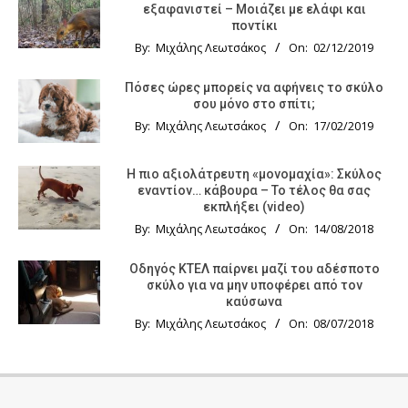
εξαφανιστεί – Μοιάζει με ελάφι και
ποντίκι
By:
Μιχάλης Λεωτσάκος
On:
02/12/2019
Πόσες ώρες μπορείς να αφήνεις το σκύλο
σου μόνο στο σπίτι;
By:
Μιχάλης Λεωτσάκος
On:
17/02/2019
Η πιο αξιολάτρευτη «μονομαχία»: Σκύλος
εναντίον… κάβουρα – Το τέλος θα σας
εκπλήξει (video)
By:
Μιχάλης Λεωτσάκος
On:
14/08/2018
Οδηγός KTΕΛ παίρνει μαζί του αδέσποτο
σκύλο για να μην υποφέρει από τον
καύσωνα
By:
Μιχάλης Λεωτσάκος
On:
08/07/2018