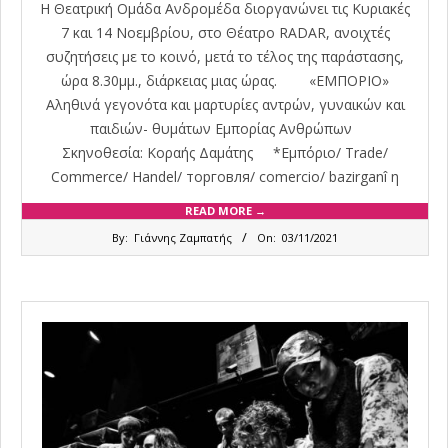
Η Θεατρική Ομάδα Ανδρομέδα διοργανώνει τις Κυριακές
7 και 14 Νοεμβρίου, στο Θέατρο RADAR, ανοιχτές
συζητήσεις με το κοινό, μετά το τέλος της παράστασης,
ώρα 8.30μμ., διάρκειας μιας ώρας. «ΕΜΠΟΡΙΟ»
Αληθινά γεγονότα και μαρτυρίες αντρών, γυναικών και
παιδιών- θυμάτων Εμπορίας Ανθρώπων
Σκηνοθεσία: Κοραής Δαμάτης *Εμπόριο/ Trade/
Commerce/ Handel/ торговля/ comercio/ bazirganî η
READ MORE →
2021-
By:
Γιάννης Ζαμπατής
On:
03/11/2021
11-
03