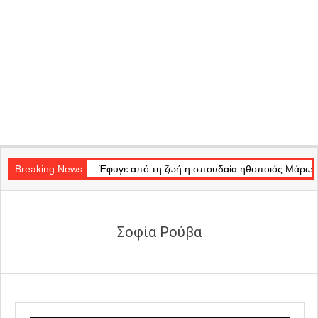
Secondary
 Light»
Navigation
Breaking News
Έφυγε από τη ζωή η σπουδαία ηθοποιός Μάρω Κοντού
Menu
Σοφία Ρούβα