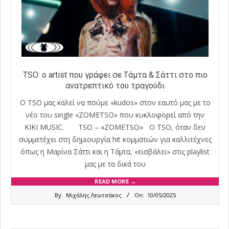
TSO: o artist που γράφει σε Τάμτα & Σάττι στο πιο
ανατρεπτικό του τραγούδι
O TSO μας καλεί να πούμε «kudos» στον εαυτό μας με το
νέο του single «ΖΟΜΕΤSO» που κυκλοφορεί από την
KIKI MUSIC. TSO – «ΖΟΜΕΤSO» O TSO, όταν δεν
συμμετέχει στη δημιουργία hit κομματιών για καλλιτέχνες
όπως η Μαρίνα Σάττι και η Τάμτα, «εισβάλει» στις playlist
μας με τα δικά του
READ MORE →
2025-
By:
Μιχάλης Λεωτσάκος
On:
10/05/2025
05-
10