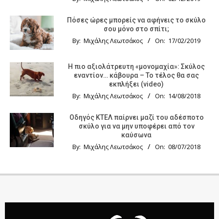
Πόσες ώρες μπορείς να αφήνεις το σκύλο
σου μόνο στο σπίτι;
By:
Μιχάλης Λεωτσάκος
On:
17/02/2019
Η πιο αξιολάτρευτη «μονομαχία»: Σκύλος
εναντίον… κάβουρα – Το τέλος θα σας
εκπλήξει (video)
By:
Μιχάλης Λεωτσάκος
On:
14/08/2018
Οδηγός KTΕΛ παίρνει μαζί του αδέσποτο
σκύλο για να μην υποφέρει από τον
καύσωνα
By:
Μιχάλης Λεωτσάκος
On:
08/07/2018