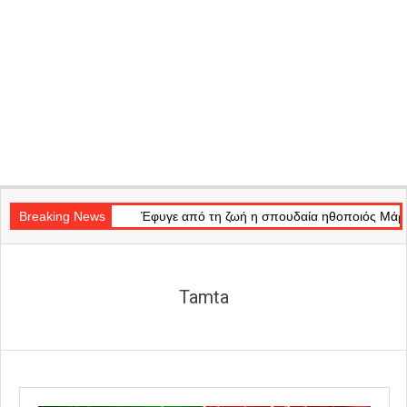
Secondary
 Light»
Navigation
Breaking News
Έφυγε από τη ζωή η σπουδαία ηθοποιός Μάρω Κοντού
Menu
Tamta