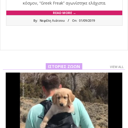
κόσμον, “Greek Freak” αγωνίστηκε ελάχιστα.
READ MORE →
2019-
By:
Νεφέλη Λιάτσου
On:
01/09/2019
09-
01
ΙΣΤΟΡΊΕΣ ΖΏΩΝ
VIEW ALL