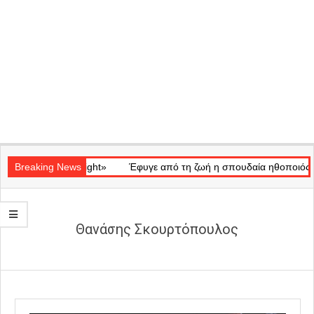
Secondary
κό «Ray of Light»
Navigation
Breaking News
Έφυγε από τη ζωή η σπουδαία ηθοποιός Μάρω
Menu
Θανάσης Σκουρτόπουλος