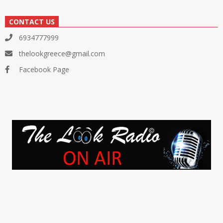
CONTACT US
6934777999
thelookgreece@gmail.com
Facebook Page