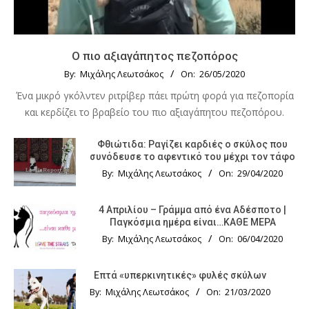
Ο πιο αξιαγάπητος πεζοπόρος
By:
Μιχάλης Λεωτσάκος
On:
26/05/2020
Ένα μικρό γκόλντεν ριτρίβερ πάει πρώτη φορά για πεζοπορία
και κερδίζει το βραβείο του πιο αξιαγάπητου πεζοπόρου.
Φθιώτιδα: Ραγίζει καρδιές ο σκύλος που
συνόδευσε το αφεντικό του μέχρι τον τάφο
By:
Μιχάλης Λεωτσάκος
On:
29/04/2020
4 Απριλίου – Γράμμα από ένα Αδέσποτο |
Παγκόσμια ημέρα είναι…ΚΑΘΕ ΜΕΡΑ
By:
Μιχάλης Λεωτσάκος
On:
06/04/2020
Επτά «υπερκινητικές» φυλές σκύλων
By:
Μιχάλης Λεωτσάκος
On:
21/03/2020