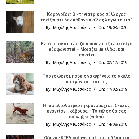
Κορονοϊός: Ο κτηνιατρικός σύλλογος
τονίζει ότι δεν πέθανε σκύλος λόγω του ιού
By:
Μιχάλης Λεωτσάκος
On:
19/03/2020
Εντόπισαν σπάνιο ζώο που νόμιζαν ότι είχε
εξαφανιστεί – Μοιάζει με ελάφι και
ποντίκι
By:
Μιχάλης Λεωτσάκος
On:
02/12/2019
Πόσες ώρες μπορείς να αφήνεις το σκύλο
σου μόνο στο σπίτι;
By:
Μιχάλης Λεωτσάκος
On:
17/02/2019
Η πιο αξιολάτρευτη «μονομαχία»: Σκύλος
εναντίον… κάβουρα – Το τέλος θα σας
εκπλήξει (video)
By:
Μιχάλης Λεωτσάκος
On:
14/08/2018
Οδηγός KTΕΛ παίρνει μαζί του αδέσποτο