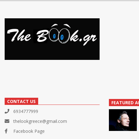
CONTACT US
FEATURED A
6934777999
thelookgreece@gmail.com
Facebook Page