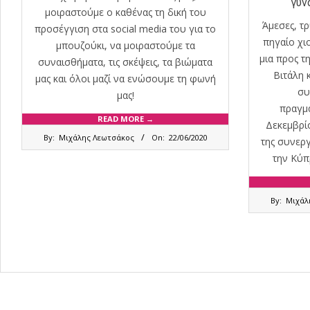
γυν
μοιραστούμε ο καθένας τη δική του
Άμεσες, τρ
προσέγγιση στα social media του για το
πηγαίο χι
μπουζούκι, να μοιραστούμε τα
μια προς τ
συναισθήματα, τις σκέψεις, τα βιώματα
Βιτάλη 
μας και όλοι μαζί να ενώσουμε τη φωνή
συ
μας!
πραγμα
READ MORE →
Δεκεμβρίο
2020-
By:
Μιχάλης Λεωτσάκος
On:
22/06/2020
της συνερ
06-
22
την Κύπ
2017-
By:
Μιχάλ
12-
18