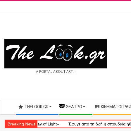
Skip
to
content
THE
A PORTAL ABOUT ART...
LOOK.GR
Secondary
THELOOK.GR
— ΘΈΑΤΡΟ
ΚΙΝΗΜΑΤΟΓΡΆ
Navigation
Menu
ληματικό «Ray of Light»
Breaking News
Έφυγε από τη ζωή η σπουδαία ηθοποιός