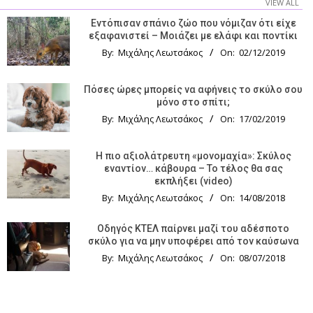
VIEW ALL
Εντόπισαν σπάνιο ζώο που νόμιζαν ότι είχε
εξαφανιστεί – Μοιάζει με ελάφι και ποντίκι
By:
Μιχάλης Λεωτσάκος
On:
02/12/2019
Πόσες ώρες μπορείς να αφήνεις το σκύλο σου
μόνο στο σπίτι;
By:
Μιχάλης Λεωτσάκος
On:
17/02/2019
Η πιο αξιολάτρευτη «μονομαχία»: Σκύλος
εναντίον… κάβουρα – Το τέλος θα σας
εκπλήξει (video)
By:
Μιχάλης Λεωτσάκος
On:
14/08/2018
Οδηγός KTΕΛ παίρνει μαζί του αδέσποτο
σκύλο για να μην υποφέρει από τον καύσωνα
By:
Μιχάλης Λεωτσάκος
On:
08/07/2018