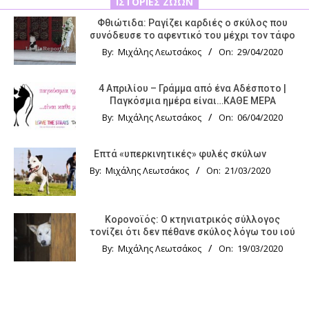
ΙΣΤΟΡΊΕΣ ΖΏΩΝ
Φθιώτιδα: Ραγίζει καρδιές ο σκύλος που
συνόδευσε το αφεντικό του μέχρι τον τάφο
By:
Μιχάλης Λεωτσάκος
On:
29/04/2020
4 Απριλίου – Γράμμα από ένα Αδέσποτο |
Παγκόσμια ημέρα είναι…ΚΑΘΕ ΜΕΡΑ
By:
Μιχάλης Λεωτσάκος
On:
06/04/2020
Επτά «υπερκινητικές» φυλές σκύλων
By:
Μιχάλης Λεωτσάκος
On:
21/03/2020
Κορονοϊός: Ο κτηνιατρικός σύλλογος
τονίζει ότι δεν πέθανε σκύλος λόγω του ιού
By:
Μιχάλης Λεωτσάκος
On:
19/03/2020