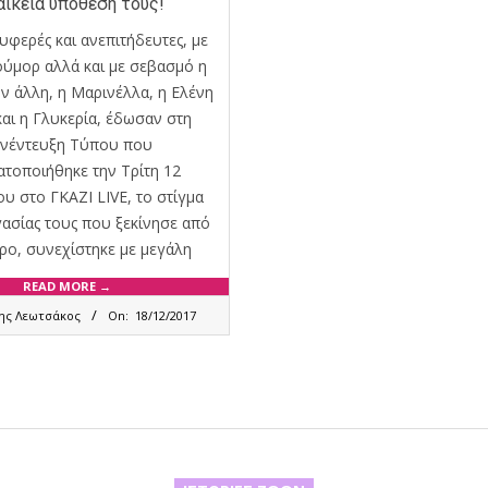
αικεία υπόθεσή τους!
υφερές και ανεπιτήδευτες, με
ούμορ αλλά και με σεβασμό η
ην άλλη, η Μαρινέλλα, η Ελένη
και η Γλυκερία, έδωσαν στη
νέντευξη Τύπου που
τοποιήθηκε την Τρίτη 12
υ στο ΓΚΑΖΙ LIVE, το στίγμα
γασίας τους που ξεκίνησε από
ρο, συνεχίστηκε με μεγάλη
READ MORE →
ης Λεωτσάκος
On:
18/12/2017