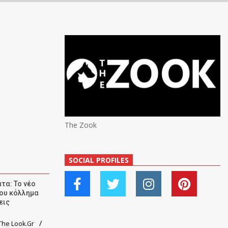
The Zook
SOCIAL PROFILES
τα: Το νέο
ου κόλλημα
εις
he Look.Gr