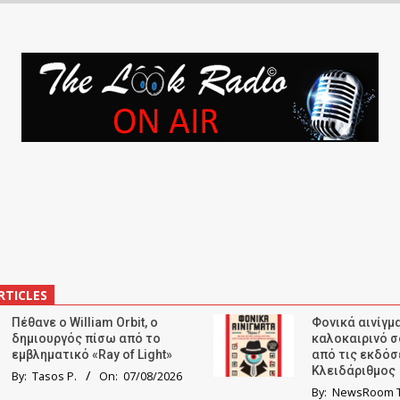
RTICLES
Πέθανε ο William Orbit, ο
Φονικά αινίγμα
δημιουργός πίσω από το
καλοκαιρινό σ
εμβληματικό «Ray of Light»
από τις εκδόσ
Κλειδάριθμος
By:
Tasos P.
On:
07/08/2026
By:
NewsRoom T