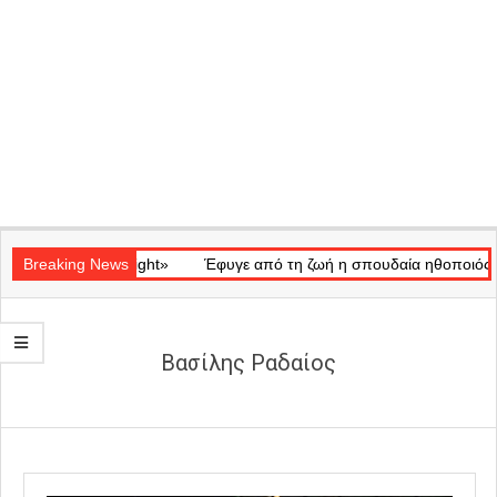
Secondary
κό «Ray of Light»
Navigation
Breaking News
Έφυγε από τη ζωή η σπουδαία ηθοποιός Μάρω
Menu
Βασίλης Ραδαίος