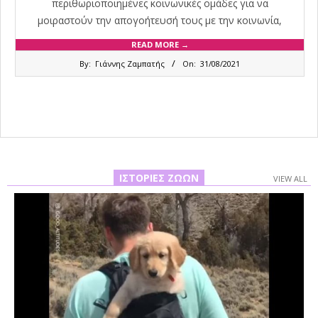
περιθωριοποιημένες κοινωνικές ομάδες για να
μοιραστούν την απογοήτευσή τους με την κοινωνία,
READ MORE →
2021-
By:
Γιάννης Ζαμπατής
On:
31/08/2021
08-
31
ΙΣΤΟΡΊΕΣ ΖΏΩΝ
VIEW ALL