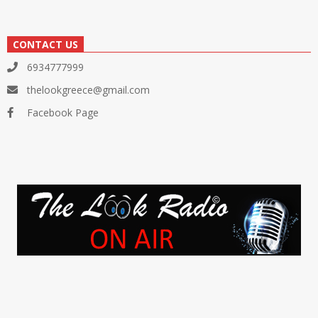
CONTACT US
6934777999
thelookgreece@gmail.com
Facebook Page