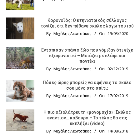
Κορονοϊός: Ο κτηνιατρικός σύλλογος
τονίζει ότι δεν πέθανε σκύλος λόγω του ιού
By:
Μιχάλης Λεωτσάκος
On:
19/03/2020
Εντόπισαν σπάνιο ζώο που νόμιζαν ότι είχε
εξαφανιστεί – Μοιάζει με ελάφι και
ποντίκι
By:
Μιχάλης Λεωτσάκος
On:
02/12/2019
Πόσες ώρες μπορείς να αφήνεις το σκύλο
σου μόνο στο σπίτι;
By:
Μιχάλης Λεωτσάκος
On:
17/02/2019
Η πιο αξιολάτρευτη «μονομαχία»: Σκύλος
εναντίον… κάβουρα – Το τέλος θα σας
εκπλήξει (video)
By:
Μιχάλης Λεωτσάκος
On:
14/08/2018