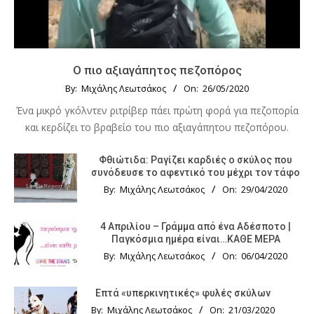
Ο πιο αξιαγάπητος πεζοπόρος
By:
Μιχάλης Λεωτσάκος
On:
26/05/2020
Ένα μικρό γκόλντεν ριτρίβερ πάει πρώτη φορά για πεζοπορία
και κερδίζει το βραβείο του πιο αξιαγάπητου πεζοπόρου.
Φθιώτιδα: Ραγίζει καρδιές ο σκύλος που
συνόδευσε το αφεντικό του μέχρι τον τάφο
By:
Μιχάλης Λεωτσάκος
On:
29/04/2020
4 Απριλίου – Γράμμα από ένα Αδέσποτο |
Παγκόσμια ημέρα είναι…ΚΑΘΕ ΜΕΡΑ
By:
Μιχάλης Λεωτσάκος
On:
06/04/2020
Επτά «υπερκινητικές» φυλές σκύλων
By:
Μιχάλης Λεωτσάκος
On:
21/03/2020