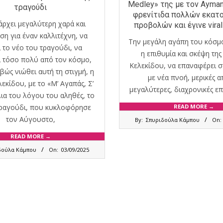
Medley» της με τον Ayma
τραγούδι
φρενίτιδα πολλών εκατ
άρχει μεγαλύτερη χαρά και
προβολών και έγινε viral
ση για έναν καλλιτέχνη, να
Την μεγάλη αγάπη του κόσμο
 το νέο του τραγούδι, να
η επιθυμία και σκέψη της
ι τόσο πολύ από τον κόσμο,
Κελεκίδου, να επαναφέρει σ
βώς νιώθει αυτή τη στιγμή, η
με νέα πνοή, μερικές α
εκίδου, με το «Μ’ Αγαπάς, Σ’
μεγαλύτερες, διαχρονικές επι
ια του λόγου του αληθές, το
READ MORE →
τραγούδι, που κυκλοφόρησε
2025-
τον Αύγουστο,
By:
Σπυριδούλα Κάμπου
On:
08-
22
READ MORE →
δούλα Κάμπου
On:
03/09/2025