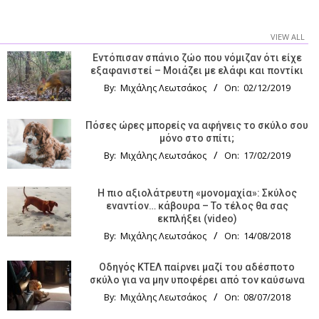
VIEW ALL
Εντόπισαν σπάνιο ζώο που νόμιζαν ότι είχε
εξαφανιστεί – Μοιάζει με ελάφι και ποντίκι
By:
Μιχάλης Λεωτσάκος
On:
02/12/2019
Πόσες ώρες μπορείς να αφήνεις το σκύλο σου
μόνο στο σπίτι;
By:
Μιχάλης Λεωτσάκος
On:
17/02/2019
Η πιο αξιολάτρευτη «μονομαχία»: Σκύλος
εναντίον… κάβουρα – Το τέλος θα σας
εκπλήξει (video)
By:
Μιχάλης Λεωτσάκος
On:
14/08/2018
Οδηγός KTΕΛ παίρνει μαζί του αδέσποτο
σκύλο για να μην υποφέρει από τον καύσωνα
By:
Μιχάλης Λεωτσάκος
On:
08/07/2018