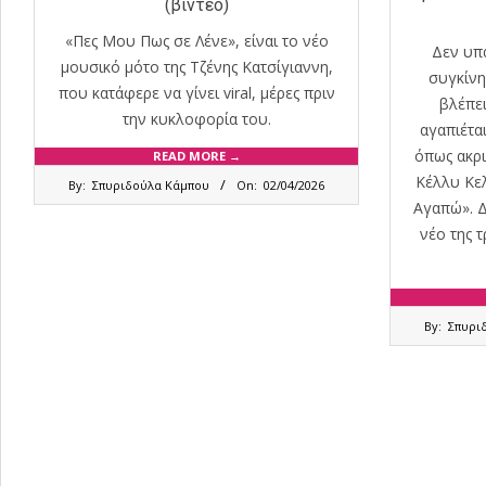
(βίντεο)
«Πες Μου Πως σε Λένε», είναι το νέο
Δεν υπ
μουσικό μότο της Τζένης Κατσίγιαννη,
συγκίνη
που κατάφερε να γίνει viral, μέρες πριν
βλέπει
την κυκλοφορία του.
αγαπιέτα
όπως ακρι
READ MORE →
2026-
Κέλλυ Κελ
By:
Σπυριδούλα Κάμπου
On:
02/04/2026
04-
Αγαπώ». Δ
02
νέο της 
2025-
By:
Σπυρι
09-
03