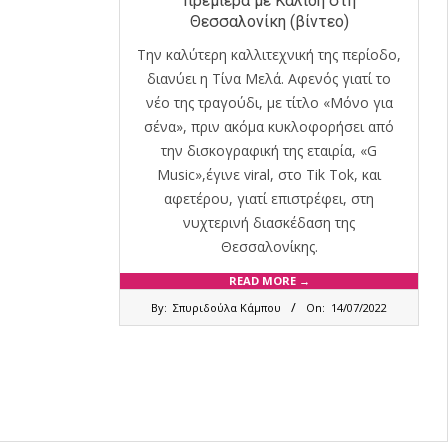
πρεμιέρα με Καλίδη στη
Θεσσαλονίκη (βίντεο)
Την καλύτερη καλλιτεχνική της περίοδο,
διανύει η Τίνα Μελά. Αφενός γιατί το
νέο της τραγούδι, με τίτλο «Μόνο για
σένα», πριν ακόμα κυκλοφορήσει από
την δισκογραφική της εταιρία, «G
Music»,έγινε viral, στο Τik Tok, και
αφετέρου, γιατί επιστρέφει, στη
νυχτερινή διασκέδαση της
Θεσσαλονίκης.
READ MORE →
2022-
By:
Σπυριδούλα Κάμπου
On:
14/07/2022
07-
14