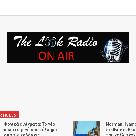
RTICLES
Φονικά αινίγματα: Το νέο
Norman Hyams
καλοκαιρινό σου κόλλημα
διεθνής έκθε
από τις εκδόσεις
του καλλιτέχν