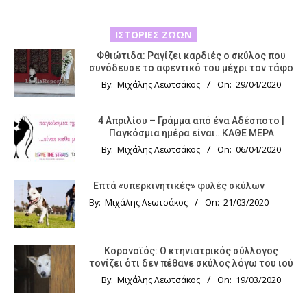
ΙΣΤΟΡΊΕΣ ΖΏΩΝ
Φθιώτιδα: Ραγίζει καρδιές ο σκύλος που
συνόδευσε το αφεντικό του μέχρι τον τάφο
By:
Μιχάλης Λεωτσάκος
On:
29/04/2020
4 Απριλίου – Γράμμα από ένα Αδέσποτο |
Παγκόσμια ημέρα είναι…ΚΑΘΕ ΜΕΡΑ
By:
Μιχάλης Λεωτσάκος
On:
06/04/2020
Επτά «υπερκινητικές» φυλές σκύλων
By:
Μιχάλης Λεωτσάκος
On:
21/03/2020
Κορονοϊός: Ο κτηνιατρικός σύλλογος
τονίζει ότι δεν πέθανε σκύλος λόγω του ιού
By:
Μιχάλης Λεωτσάκος
On:
19/03/2020