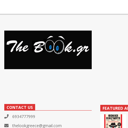
CONTACT US
FEATURED A
6934777999
thelookgreece@gmail.com