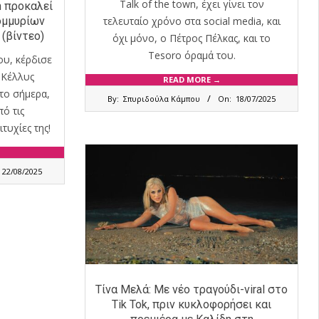
Τalk of the town, έχει γίνει τον
n προκαλεί
ομμυρίων
τελευταίο χρόνο στα social media, και
 (βίντεο)
όχι μόνο, ο Πέτρος Πέλκας, και το
Τesoro όραμά του.
υ, κέρδισε
 Κέλλυς
READ MORE →
2025-
το σήμερα,
By:
Σπυριδούλα Κάμπου
On:
18/07/2025
07-
πό τις
18
τυχίες της!
22/08/2025
Tίνα Μελά: Με νέο τραγούδι-viral στο
Tik Tok, πριν κυκλοφορήσει και