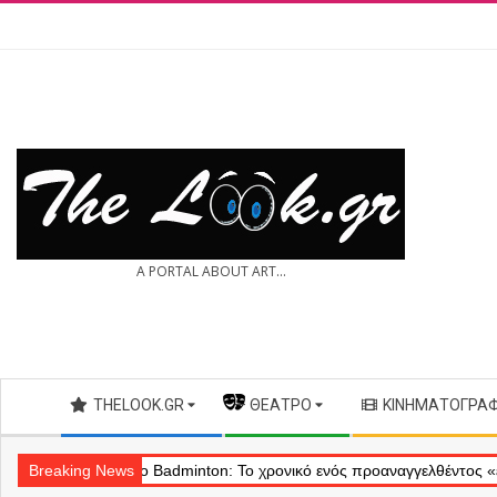
Skip
to
content
THE
A PORTAL ABOUT ART...
LOOK.GR
Secondary
THELOOK.GR
— ΘΈΑΤΡΟ
ΚΙΝΗΜΑΤΟΓΡΆ
Navigation
Menu
Θέατρο Badminton: Το χρονικό ενός προαναγγελθέντος «εγκλήματος» 
Breaking News