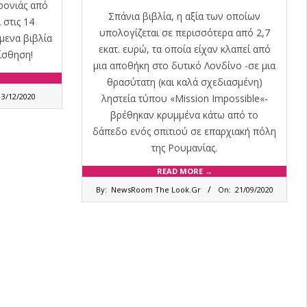
χρονιάς από
Σπάνια βιβλία, η αξία των οποίων
στις 14
υπολογίζεται σε περισσότερα από 2,7
μενα βιβλία
εκατ. ευρώ, τα οποία είχαν κλαπεί από
ίσθηση!
μια αποθήκη στο δυτικό Λονδίνο -σε μια
θρασύτατη (και καλά σχεδιασμένη)
13/12/2020
ληστεία τύπου «Mission Impossible«-
βρέθηκαν κρυμμένα κάτω από το
δάπεδο ενός σπιτιού σε επαρχιακή πόλη
της Ρουμανίας.
READ MORE →
2020-
By:
NewsRoom The Look.Gr
On:
21/09/2020
09-
21