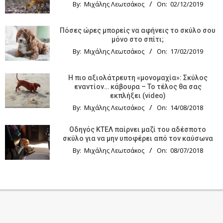
By:
Μιχάλης Λεωτσάκος
On:
02/12/2019
Πόσες ώρες μπορείς να αφήνεις το σκύλο σου
μόνο στο σπίτι;
By:
Μιχάλης Λεωτσάκος
On:
17/02/2019
Η πιο αξιολάτρευτη «μονομαχία»: Σκύλος
εναντίον… κάβουρα – Το τέλος θα σας
εκπλήξει (video)
By:
Μιχάλης Λεωτσάκος
On:
14/08/2018
Οδηγός KTΕΛ παίρνει μαζί του αδέσποτο
σκύλο για να μην υποφέρει από τον καύσωνα
By:
Μιχάλης Λεωτσάκος
On:
08/07/2018