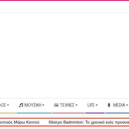
ΦΟΣ
ΜΟΥΣΙΚΉ
ΤΈΧΝΕΣ
LIFE
MEDIA
ρω Κοντού
Θέατρο Badminton: Το χρονικό ενός προαναγγελθέντος 