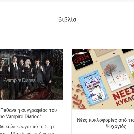
Βιβλία
: Πέθανε η συγγραφέας του
he Vampire Diaries”
Νέες κυκλοφορίες από τι
 66 ετών έφυγε από τη ζωή η
Ψυχογιός
ας LJ Smith, γνωστή για τα