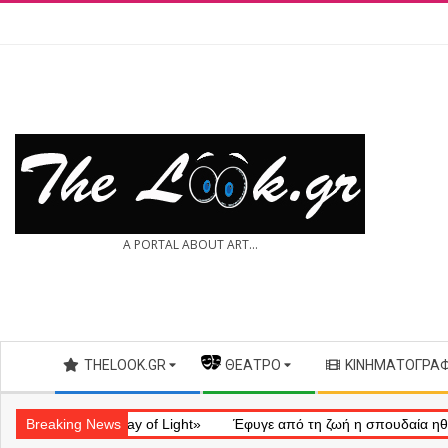
Skip
to
content
THE
A PORTAL ABOUT ART...
LOOK.GR
Secondary
THELOOK.GR
— ΘΈΑΤΡΟ
ΚΙΝΗΜΑΤΟΓΡΆ
Navigation
Menu
ατικό «Ray of Light»
Breaking News
Έφυγε από τη ζωή η σπουδαία ηθοποιός Μά