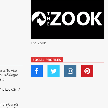
The Zook
SOCIAL PROFILES
τα: Το νέο
ου κόλλημα
εις
he Look.Gr
r the Cure®