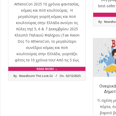
AthensCon 2025 10 χρόνια φαντασίας,
best-selle
κόμικς και ποπ κουλτούρας. Η
μεγαλύτερη γιορτή κόμικς και ποπ
2025-
By:
NewsRoo
κουλτούρας στην Ελλάδα ανοίγει τις
03-
πύλες της! 5, 6 & 7 Δεκεμβρίου 2025
28
Κλειστό Παλαιού Φαλήρου (Tae Kwon
Do) Το AthensCon, το μεγαλύτερο
συνέδριο κόμικς και ποπ
κουλτούρας στην Ελλάδα, γιορτάζει
φέτος τα 10 χρόνια του! Από τις 5 έως
READ MORE →
2025-
By:
NewsRoom The Look.Gr
On:
02/12/2025
12-
02
Ονειρικ
Δημοτ
Τι σχέση μ
πόρτα, έ
βαρετό β