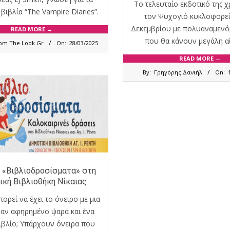
Το τελευταίο εκδοτικό της 
r βιβλία “The Vampire Diaries”.
τον Ψυχογιό κυκλοφορεί 
Δεκεμβρίου με πολυαναμενό
READ MORE →
που θα κάνουν μεγάλη α
m The Look.Gr
On:
28/03/2025
READ MORE →
2020-
By:
Γρηγόρης Δανιήλ
On:
12-
13
ά «Βιβλιοδροσίσματα» στη
ική Βιβλιοθήκη Νίκαιας
πορεί να έχει το όνειρο με μια
ναν αφηρημένο ψαρά και ένα
ιβλίο; Υπάρχουν όνειρα που