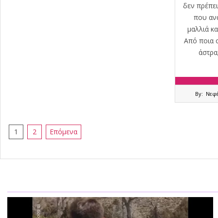
δεν πρέπει
που ανα
μαλλιά κ
Από ποια ο
άστρα
2019-
By:
Νεφ
07-
02
Σελιδοποίηση
1
2
Επόμενα
άρθρων