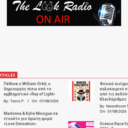
RTICLES
Πέθανε ο William Orbit, ο
Φονικά αινίγμα
δημιουργός πίσω από το
καλοκαιρινό σ
εμβληματικό «Ray of Light»
από τις εκδόσ
Κλειδάριθμος
By:
Tasos P.
On:
07/08/2026
By:
NewsRoom T
On:
01/08/2026
Madonna & Kylie Minogue σε
ντουέτο για πρώτη φορά:
«Love Sensation»
Greece Race fo