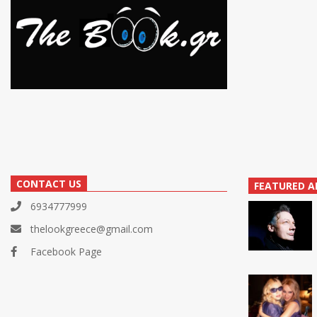
CONTACT US
FEATURED A
6934777999
thelookgreece@gmail.com
Facebook Page