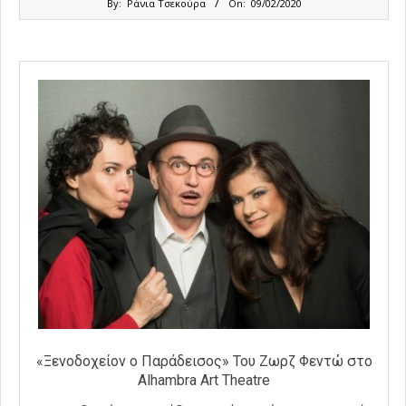
By:
Ράνια Τσεκούρα
On:
09/02/2020
02-
09
«Ξενοδοχείον ο Παράδεισος» Του Ζωρζ Φεντώ στο
Alhambra Art Theatre