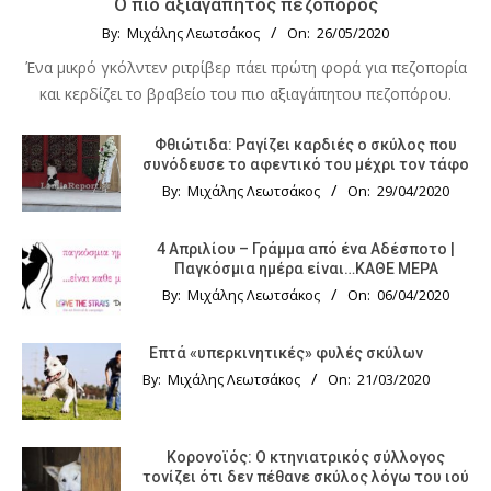
Ο πιο αξιαγάπητος πεζοπόρος
By:
Μιχάλης Λεωτσάκος
On:
26/05/2020
Ένα μικρό γκόλντεν ριτρίβερ πάει πρώτη φορά για πεζοπορία
και κερδίζει το βραβείο του πιο αξιαγάπητου πεζοπόρου.
Φθιώτιδα: Ραγίζει καρδιές ο σκύλος που
συνόδευσε το αφεντικό του μέχρι τον τάφο
By:
Μιχάλης Λεωτσάκος
On:
29/04/2020
4 Απριλίου – Γράμμα από ένα Αδέσποτο |
Παγκόσμια ημέρα είναι…ΚΑΘΕ ΜΕΡΑ
By:
Μιχάλης Λεωτσάκος
On:
06/04/2020
Επτά «υπερκινητικές» φυλές σκύλων
By:
Μιχάλης Λεωτσάκος
On:
21/03/2020
Κορονοϊός: Ο κτηνιατρικός σύλλογος
τονίζει ότι δεν πέθανε σκύλος λόγω του ιού