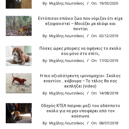
By:
Μιχάλης Λεωτσάκος
On:
19/03/2020
Εντόπισαν σπάνιο ζώο που νόμιζαν ότι είχε
εξαφανιστεί – Μοιάζει με ελάφι και
ποντίκι
By:
Μιχάλης Λεωτσάκος
On:
02/12/2019
Πόσες ώρες μπορείς να αφήνεις το σκύλο
σου μόνο στο σπίτι;
By:
Μιχάλης Λεωτσάκος
On:
17/02/2019
Η πιο αξιολάτρευτη «μονομαχία»: Σκύλος
εναντίον… κάβουρα – Το τέλος θα σας
εκπλήξει (video)
By:
Μιχάλης Λεωτσάκος
On:
14/08/2018
Οδηγός KTΕΛ παίρνει μαζί του αδέσποτο
σκύλο για να μην υποφέρει από τον
καύσωνα
By:
Μιχάλης Λεωτσάκος
On:
08/07/2018