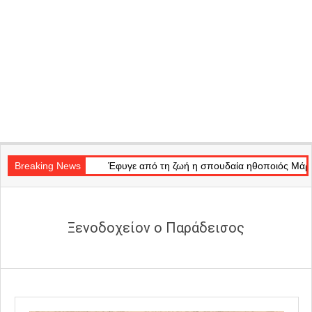
Secondary
 of Light»
Navigation
Breaking News
Έφυγε από τη ζωή η σπουδαία ηθοποιός Μάρω Κοντού
Menu
Ξενοδοχείον ο Παράδεισος