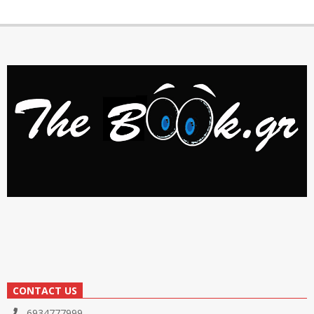
CONTACT US
6934777999