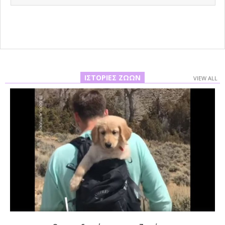
09-
03
ΙΣΤΟΡΊΕΣ ΖΏΩΝ
VIEW ALL