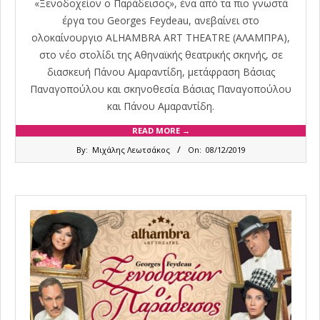
«Ξενοδοχείον ο Παράδεισος», ένα από τα πιο γνωστά
έργα του Georges Feydeau, ανεβαίνει στο
ολοκαίνουργιο ALHAMBRA ART THEATRE (ΑΛΑΜΠΡΑ),
στο νέο στολίδι της Αθηναϊκής θεατρικής σκηνής, σε
διασκευή Πάνου Αμαραντίδη, μετάφραση Βάσιας
Παναγοπούλου και σκηνοθεσία Βάσιας Παναγοπούλου
και Πάνου Αμαραντίδη.
READ MORE →
2019-
By:
Μιχάλης Λεωτσάκος
On:
08/12/2019
12-
08