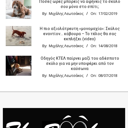
Πόσες ώρες μπορείς να αφήνεις το σκύλο
σου μόνο στο σπίτι;
By:
Μιχάλης Λεωτσάκος
On:
17/02/2019
Η πιο αξιολάτρευτη «μονομαχία»: Σκύλος
εναντίον… κάβουρα – Το τέλος θα σας
εκπλήξει (video)
By:
Μιχάλης Λεωτσάκος
On:
14/08/2018
Οδηγός KTΕΛ παίρνει μαζί του αδέσποτο
σκύλο για να μην υποφέρει από τον
καύσωνα
By:
Μιχάλης Λεωτσάκος
On:
08/07/2018