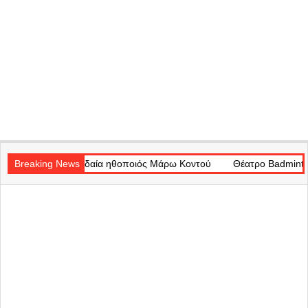
Secondary
πουδαία ηθοποιός Μάρω Κοντού
Navigation
Breaking News
Θέατρο Badminton: Το χρονικό εν
Menu