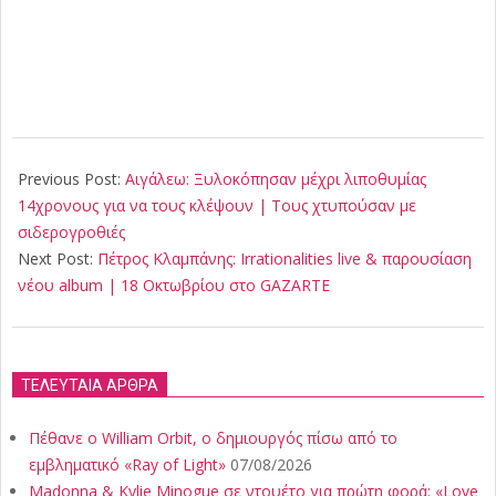
2019-
10-
Previous Post:
Aιγάλεω: Ξυλοκόπησαν μέχρι λιποθυμίας
12
14χρονους για να τους κλέψουν | Τους χτυπούσαν με
σιδερογροθιές
Next Post:
Πέτρος Κλαμπάνης: Irrationalities live & παρουσίαση
νέου album | 18 Οκτωβρίου στο GAZARTE
ΤΕΛΕΥΤΑΙΑ ΑΡΘΡΑ
Πέθανε ο William Orbit, ο δημιουργός πίσω από το
εμβληματικό «Ray of Light»
07/08/2026
Madonna & Kylie Minogue σε ντουέτο για πρώτη φορά: «Love