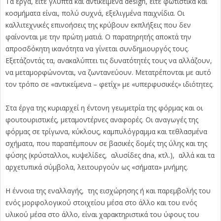
Τα έργα, είτε γλυπτά και αντικείμενα design, είτε φωτιστικά και
κοσμήματα είναι, πολύ συχνά, εξελιγμένα παιχνίδια. Οι
καλλιτεχνικές επινοήσεις της κρύβουν εκπλήξεις που δεν
φαίνονται με την πρώτη ματιά. Ο παρατηρητής αποκτά την
απροσδόκητη ικανότητα να γίνεται συνδημιουργός τους.
Εξετάζοντάς τα, ανακαλύπτει τις δυνατότητές τους να αλλάζουν,
να μεταμορφώνονται, να ζωντανεύουν. Μετατρέπονται με αυτό
τον τρόπο σε «αντικείμενα – φετίχ» με «υπερφυσικές» ιδιότητες.
Στα έργα της κυριαρχεί η έντονη γεωμετρία της φόρμας και οι
φουτουριστικές, μεταμοντέρνες αναφορές. Οι αναγωγές της
φόρμας σε τρίγωνα, κύκλους, καμπυλόγραμμα και τεθλασμένα
σχήματα, που παραπέμπουν σε βασικές δομές της ύλης και της
φύσης (κρύσταλλοι, κυψελίδες, αλυσίδες dna, κτλ.), αλλά και τα
αρχετυπικά σύμβολα, λειτουργούν ως «σήματα» μνήμης.
Η έννοια της εναλλαγής, της εισχώρησης ή και παρεμβολής του
ενός μορφολογικού στοιχείου μέσα στο άλλο και του ενός
υλικού μέσα στο άλλο, είναι χαρακτηριστικά του ύφους του