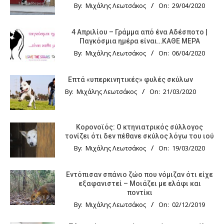
By:
Μιχάλης Λεωτσάκος
On:
29/04/2020
4 Απριλίου – Γράμμα από ένα Αδέσποτο |
Παγκόσμια ημέρα είναι…ΚΑΘΕ ΜΕΡΑ
By:
Μιχάλης Λεωτσάκος
On:
06/04/2020
Επτά «υπερκινητικές» φυλές σκύλων
By:
Μιχάλης Λεωτσάκος
On:
21/03/2020
Κορονοϊός: Ο κτηνιατρικός σύλλογος
τονίζει ότι δεν πέθανε σκύλος λόγω του ιού
By:
Μιχάλης Λεωτσάκος
On:
19/03/2020
Εντόπισαν σπάνιο ζώο που νόμιζαν ότι είχε
εξαφανιστεί – Μοιάζει με ελάφι και
ποντίκι
By:
Μιχάλης Λεωτσάκος
On:
02/12/2019