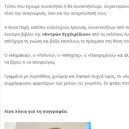
Τύποι που έχουμε συναντήσει ή θα συναντήσουμε, συγκεντρώνοντ
τόσο την αναγνώριση, όσο και την αντιμετώπισή τους.
Η Άννα Παχή, κατόπιν ενδελεχούς έρευνας, συνεντεύξεων από π
δεύτερο βιβλίο της
«Αντρών ΕγχΟιρίδιον»
από τις εκδόσεις Λ
απλόχερα τη γνώση και βάζει επιτέλους τα πράγματα στη θέση το
Ο «Μαμάκιας», ο «Πιπίνος», ο «Μπήχτης», ο «Παντρεμένος» και άλ
να ξέρεις τι να αποφεύγεις.
Γραμμένο με συμπάθεια, χιούμορ και δηκτικό συχνά ύφος, το «Αν
συμμόρφωσιν αμφοτέρων των μελών. Ως γνωστόν, δε φταίει ποτέ 
Λίγα λόγια για τη συγγραφέα: