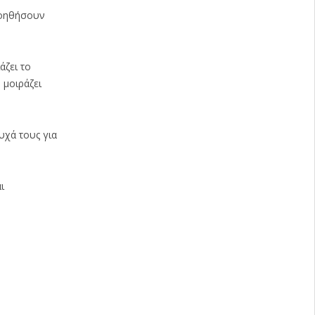
βοηθήσουν
άζει το
 μοιράζει
υχά τους για
ι