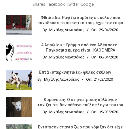
Shares Facebook Twitter Google+
Φθιώτιδα: Ραγίζει καρδιές ο σκύλος που
συνόδευσε το αφεντικό του μέχρι τον τάφο
By:
Μιχάλης Λεωτσάκος
On:
29/04/2020
4 Απριλίου – Γράμμα από ένα Αδέσποτο |
Παγκόσμια ημέρα είναι…ΚΑΘΕ ΜΕΡΑ
By:
Μιχάλης Λεωτσάκος
On:
06/04/2020
Επτά «υπερκινητικές» φυλές σκύλων
By:
Μιχάλης Λεωτσάκος
On:
21/03/2020
Κορονοϊός: Ο κτηνιατρικός σύλλογος
τονίζει ότι δεν πέθανε σκύλος λόγω του ιού
By:
Μιχάλης Λεωτσάκος
On:
19/03/2020
Εντόπισαν σπάνιο ζώο που νόμιζαν ότι είχε