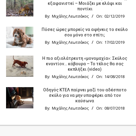
εξαφανιστεί – Μοιάζει με ελάφι και
ποντίκι
By:
Μιχάλης Λεωτσάκος
On:
02/12/2019
Πόσες ώρες μπορείς να αφήνεις το σκύλο
σου μόνο στο σπίτι;
By:
Μιχάλης Λεωτσάκος
On:
17/02/2019
Η πιο αξιολάτρευτη «μονομαχία»: Σκύλος
εναντίον… κάβουρα – Το τέλος θα σας
εκπλήξει (video)
By:
Μιχάλης Λεωτσάκος
On:
14/08/2018
Οδηγός KTΕΛ παίρνει μαζί του αδέσποτο
σκύλο για να μην υποφέρει από τον
καύσωνα
By:
Μιχάλης Λεωτσάκος
On:
08/07/2018