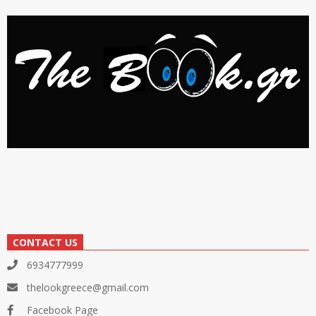
CONTACT US
6934777999
thelookgreece@gmail.com
Facebook Page