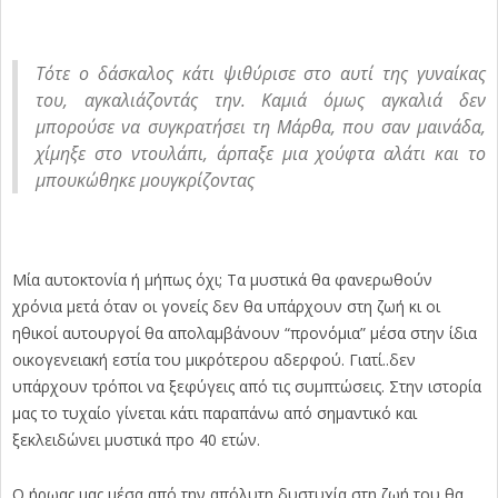
Τότε ο δάσκαλος κάτι ψιθύρισε στο αυτί της γυναίκας
του, αγκαλιάζοντάς την. Καμιά όμως αγκαλιά δεν
μπορούσε να συγκρατήσει τη Μάρθα, που σαν μαινάδα,
χίμηξε στο ντουλάπι, άρπαξε μια χούφτα αλάτι και το
μπουκώθηκε μουγκρίζοντας
Μία αυτοκτονία ή μήπως όχι; Τα μυστικά θα φανερωθούν
χρόνια μετά όταν οι γονείς δεν θα υπάρχουν στη ζωή κι οι
ηθικοί αυτουργοί θα απολαμβάνουν “προνόμια” μέσα στην ίδια
οικογενειακή εστία του μικρότερου αδερφού. Γιατί..δεν
υπάρχουν τρόποι να ξεφύγεις από τις συμπτώσεις. Στην ιστορία
μας το τυχαίο γίνεται κάτι παραπάνω από σημαντικό και
ξεκλειδώνει μυστικά προ 40 ετών.
Ο ήρωας μας μέσα από την απόλυτη δυστυχία στη ζωή του θα