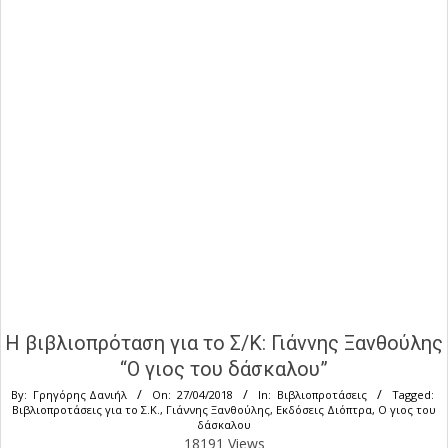
Η βιβλιοπρόταση για το Σ/Κ: Γιάννης Ξανθούλης
“Ο γιος του δάσκαλου”
By:
Γρηγόρης Δανιήλ
On:
27/04/2018
In:
Βιβλιοπροτάσεις
Tagged:
Βιβλιοπροτάσεις για το Σ.Κ.
,
Γιάννης Ξανθούλης
,
Εκδόσεις Διόπτρα
,
Ο γιος του
δάσκαλου
18191 Views