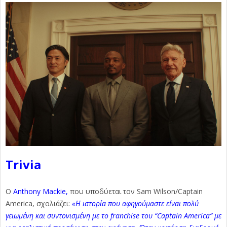
Trivia
Ο
Anthony Mackie,
που υποδύεται τον Sam Wilson/Captain
America, σχολιάζει:
«Η ιστορία που αφηγούμαστε είναι πολύ
γειωμένη και συντονισμένη με το franchise του “Captain America” με