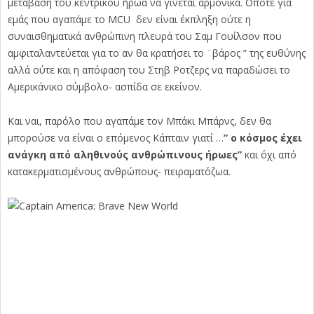
μετάβαση του κεντρικού ήρωα να γίνεται αρμονικά. Οπότε για
εμάς που αγαπάμε το MCU δεν είναι έκπληξη ούτε η
συναισθηματικά ανθρώπινη πλευρά του Σαμ Γουίλσον που
αμφιταλαντεύεται για το αν θα κρατήσει το ¨βάρος ” της ευθύνης
αλλά ούτε και η απόφαση του Στηβ Ροτζερς να παραδώσει το
Αμερικάνικο σύμβολο- ασπίδα σε εκείνον.
Και ναι, παρόλο που αγαπάμε τον Μπάκι Μπάρνς, δεν θα
μπορούσε να είναι ο επόμενος Κάπταιν γιατί …
” ο κόσμος έχει
ανάγκη από αληθινούς ανθρώπινους ήρωες”
και όχι από
κατακερματισμένους ανθρώπους- πειραματόζωα.