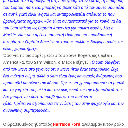
μια ρεαλιστική προσέγγιση στην αφήγηση. Όταν κοιτάς τη διαδρομή
του Captain America, μπορείς να βρεις κάτι από τον εαυτό σου μέσα
σε αυτή, γιατί είναι γνήσια και αντιπροσωπεύει απόλυτα το πού
βρισκόμαστε σήμερα». «Θα είναι συναρπαστικό για το κοινό να δει
τον Sam Wilson ως Captain Amer- ica για πρώτη φορά», λέει ο
Mackie. «Και μου αρέσει που αυτή είναι μια πιο παραδοσιακή
ιστορία του Captain America με τόσους πολλούς διαφορετικούς και
νέους χαρακτήρες».
Όσο για τις διαφορές μεταξύ του Steve Rogers ως Captain
America και του Sam Wilson, ο Mackie εξηγεί:
«Ο Sam διαφέρει
από τον Steve στο γεγονός ότι ο Steve ήταν ένας υπερήρωας. Είχε
ένα ανίκητο σώμα, αλλά ο Sam είναι ένας κανονικός άνθρωπος που
προσπαθεί να σώσει τον κόσμο. Πρέπει να χρησιμοποιήσει το μυαλό
και τη γοητεία του, αλλά και την ανθρωπιά και την αξιοπρέπειά του.
Δεν μπορεί να λύσει τα προβλήματά του παίζοντας
ξύλο. Πρέπει να αξιοποιήσει τις γνώσεις του στην ψυχολογία και την
ανθρώπινη συμπεριφορά».
O βραβευμένος ηθοποιός
Harrison Ford
αναλαμβάνει τον ρόλο