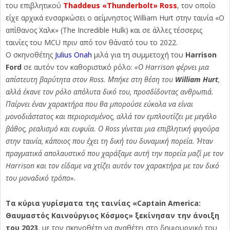
του επιβλητικού
Thaddeus «Thunderbolt» Ross
, τον οποίο
είχε αρχικά ενσαρκώσει ο αείμνηστος William Hurt στην ταινία «Ο
απίθανος Χαλκ» (The Incredible Hulk) και σε άλλες τέσσερις
ταινίες του MCU πριν από τον θάνατό του το 2022.
Ο σκηνοθέτης
Julius Onah
μιλά για τη συμμετοχή του
Harrison
Ford
σε αυτόν τον καθοριστικό ρόλο:
«Ο Harrison φέρνει μια
απίστευτη βαρύτητα στον Ross. Μπήκε στη θέση του
William Hurt
,
αλλά έκανε τον ρόλο απόλυτα δικό του, προσδίδοντας ανθρωπιά.
Παίρνει έναν χαρακτήρα που θα μπορούσε εύκολα να είναι
μονοδιάστατος και περιορισμένος, αλλά τον εμπλουτίζει με μεγάλο
βάθος, ρεαλισμό και ευφυΐα. Ο Ross γίνεται μια επιβλητική φιγούρα
στην ταινία, κάποιος που έχει τη δική του δυναμική πορεία. Ήταν
πραγματικά απολαυστικό που χαράξαμε αυτή την πορεία μαζί με τον
Harrison και τον είδαμε να χτίζει αυτόν τον χαρακτήρα με τον δικό
του μοναδικό τρόπο».
Τα κύρια γυρίσματα της ταινίας «Captain America:
Θαυμαστός Καινούργιος Κόσμος» ξεκίνησαν την άνοιξη
του 2023
, με τον σκηνοθέτη να αναθέτει στο δημιουργικό του