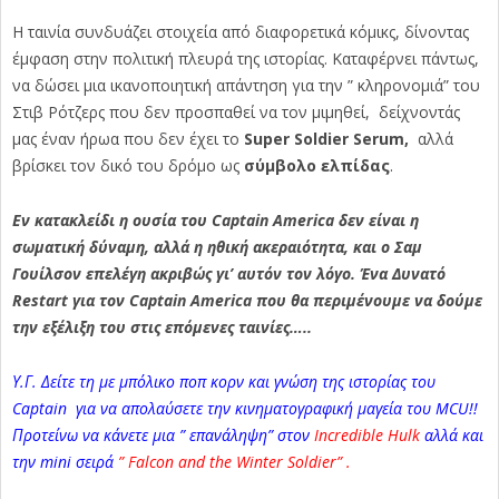
Η ταινία συνδυάζει στοιχεία από διαφορετικά κόμικς, δίνοντας
έμφαση στην πολιτική πλευρά της ιστορίας. Καταφέρνει πάντως,
να δώσει μια ικανοποιητική απάντηση για την ” κληρονομιά” του
Στιβ Ρότζερς που δεν προσπαθεί να τον μιμηθεί, δείχνοντάς
μας έναν ήρωα που δεν έχει το
Super Soldier Serum,
αλλά
βρίσκει τον δικό του δρόμο ως
σύμβολο ελπίδας
.
Εν κατακλείδι η ουσία του Captain America δεν είναι η
σωματική δύναμη, αλλά η ηθική ακεραιότητα, και ο Σαμ
Γουίλσον επελέγη ακριβώς γι’ αυτόν τον λόγο. Ένα Δυνατό
Restart για τον Captain America που θα περιμένουμε να δούμε
την εξέλιξη του στις επόμενες ταινίες…..
Υ.Γ. Δείτε τη με μπόλικο ποπ κορν και γνώση της ιστορίας του
Captain για να απολαύσετε την κινηματογραφική μαγεία του MCU!!
Προτείνω να κάνετε μια ” επανάληψη” στον
Incredible Hulk
αλλά και
την mini σειρά
” Falcon and the Winter Soldier” .