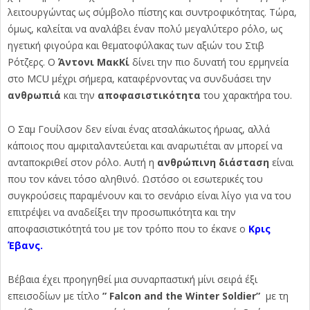
λειτουργώντας ως σύμβολο πίστης και συντροφικότητας. Τώρα,
όμως, καλείται να αναλάβει έναν πολύ μεγαλύτερο ρόλο, ως
ηγετική φιγούρα και θεματοφύλακας των αξιών του Στιβ
Ρότζερς. Ο
Άντονι ΜακΚί
δίνει την πιο δυνατή του ερμηνεία
στο MCU μέχρι σήμερα, καταφέρνοντας να συνδυάσει την
ανθρωπιά
και την
αποφασιστικότητα
του χαρακτήρα του.
Ο Σαμ Γουίλσον δεν είναι ένας ατσαλάκωτος ήρωας, αλλά
κάποιος που αμφιταλαντεύεται και αναρωτιέται αν μπορεί να
ανταποκριθεί στον ρόλο. Αυτή η
ανθρώπινη διάσταση
είναι
που τον κάνει τόσο αληθινό. Ωστόσο οι εσωτερικές του
συγκρούσεις παραμένουν και το σενάριο είναι λίγο για να του
επιτρέψει να αναδείξει την προσωπικότητα και την
αποφασιστικότητά του με τον τρόπο που το έκανε ο
Κρις
Έβανς.
Βέβαια έχει προηγηθεί μια συναρπαστική μίνι σειρά έξι
επεισοδίων με τίτλο
” Falcon and the Winter Soldier”
με τη