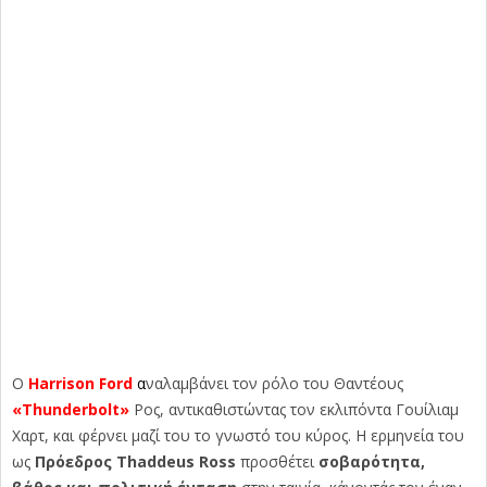
Ο
Harrison Ford
α
ναλαμβάνει τον ρόλο του Θαντέους
«Thunderbolt»
Ρος, αντικαθιστώντας τον εκλιπόντα Γουίλιαμ
Χαρτ, και φέρνει μαζί του το γνωστό του κύρος. Η ερμηνεία του
ως
Πρόεδρος Thaddeus Ross
προσθέτει
σοβαρότητα,