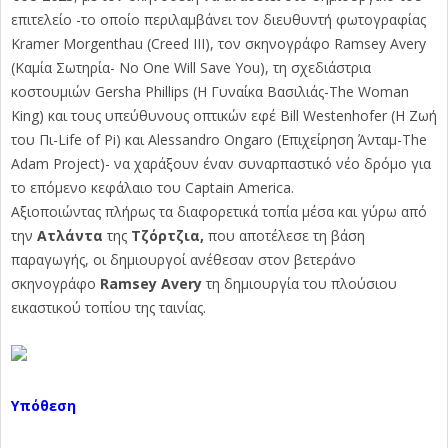
επιτελείο -το οποίο περιλαμβάνει τον διευθυντή φωτογραφίας
Kramer Morgenthau (Creed III), τον σκηνογράφο Ramsey Avery
(Καμία Σωτηρία- No One Will Save You), τη σχεδιάστρια
κοστουμιών Gersha Phillips (Η Γυναίκα Βασιλιάς-The Woman
King) και τους υπεύθυνους οπτικών εφέ Bill Westenhofer (Η Ζωή
του Πι-Life of Pi) και Alessandro Ongaro (Επιχείρηση Άνταμ-The
Adam Project)- να χαράξουν έναν συναρπαστικό νέο δρόμο για
το επόμενο κεφάλαιο του Captain America.
Αξιοποιώντας πλήρως τα διαφορετικά τοπία μέσα και γύρω από
την
Ατλάντα
της
Τζόρτζια,
που αποτέλεσε τη βάση
παραγωγής, οι δημιουργοί ανέθεσαν στον βετεράνο
σκηνογράφο
Ramsey Avery
τη δημιουργία του πλούσιου
εικαστικού τοπίου της ταινίας.
Υπόθεση