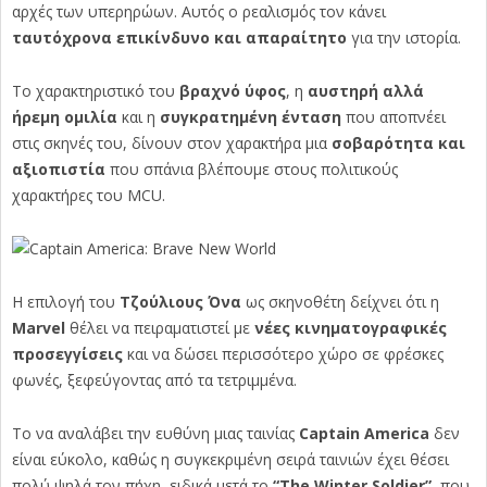
αρχές των υπερηρώων. Αυτός ο ρεαλισμός τον κάνει
ταυτόχρονα επικίνδυνο και απαραίτητο
για την ιστορία.
Το χαρακτηριστικό του
βραχνό ύφος
, η
αυστηρή αλλά
ήρεμη ομιλία
και η
συγκρατημένη ένταση
που αποπνέει
στις σκηνές του, δίνουν στον χαρακτήρα μια
σοβαρότητα και
αξιοπιστία
που σπάνια βλέπουμε στους πολιτικούς
χαρακτήρες του MCU.
Η επιλογή του
Τζούλιους Όνα
ως σκηνοθέτη δείχνει ότι η
Marvel
θέλει να πειραματιστεί με
νέες κινηματογραφικές
προσεγγίσεις
και να δώσει περισσότερο χώρο σε φρέσκες
φωνές, ξεφεύγοντας από τα τετριμμένα.
Το να αναλάβει την ευθύνη μιας ταινίας
Captain America
δεν
είναι εύκολο, καθώς η συγκεκριμένη σειρά ταινιών έχει θέσει
πολύ ψηλά τον πήχη, ειδικά μετά το
“The Winter Soldier”
, που