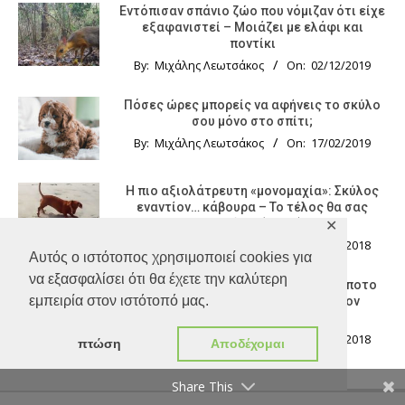
Εντόπισαν σπάνιο ζώο που νόμιζαν ότι είχε
εξαφανιστεί – Μοιάζει με ελάφι και
ποντίκι
By:
Μιχάλης Λεωτσάκος
On:
02/12/2019
Πόσες ώρες μπορείς να αφήνεις το σκύλο
σου μόνο στο σπίτι;
By:
Μιχάλης Λεωτσάκος
On:
17/02/2019
Η πιο αξιολάτρευτη «μονομαχία»: Σκύλος
εναντίον… κάβουρα – Το τέλος θα σας
εκπλήξει (video)
✕
By:
Μιχάλης Λεωτσάκος
On:
14/08/2018
Αυτός ο ιστότοπος χρησιμοποιεί cookies για
να εξασφαλίσει ότι θα έχετε την καλύτερη
Οδηγός KTΕΛ παίρνει μαζί του αδέσποτο
εμπειρία στον ιστότοπό μας.
σκύλο για να μην υποφέρει από τον
καύσωνα
By:
Μιχάλης Λεωτσάκος
On:
08/07/2018
πτώση
Αποδέχομαι
Share This