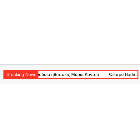
Secondary
ία ηθοποιός Μάρω Κοντού
Navigation
Breaking News
Θέατρο Badminton: Το χρονικό ενός πρ
Menu