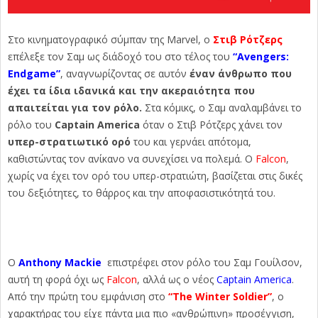
Στο κινηματογραφικό σύμπαν της Marvel, ο
Στιβ Ρότζερς
επέλεξε τον Σαμ ως διάδοχό του στο τέλος του
“Avengers:
Endgame”
, αναγνωρίζοντας σε αυτόν
έναν άνθρωπο που
έχει τα ίδια ιδανικά και την ακεραιότητα που
απαιτείται για τον ρόλο.
Στα κόμικς, ο Σαμ αναλαμβάνει το
ρόλο του
Captain America
όταν ο Στιβ Ρότζερς χάνει τον
υπερ-στρατιωτικό ορό
του και γερνάει απότομα,
καθιστώντας τον ανίκανο να συνεχίσει να πολεμά. Ο
Falcon
,
χωρίς να έχει τον ορό του υπερ-στρατιώτη, βασίζεται στις δικές
του δεξιότητες, το θάρρος και την αποφασιστικότητά του.
Ο
Anthony Mackie
επιστρέφει στον ρόλο του Σαμ Γουίλσον,
αυτή τη φορά όχι ως
Falcon
, αλλά ως ο νέος
Captain America
.
Από την πρώτη του εμφάνιση στο
“The Winter Soldier”
, ο
χαρακτήρας του είχε πάντα μια πιο «ανθρώπινη» προσέγγιση,