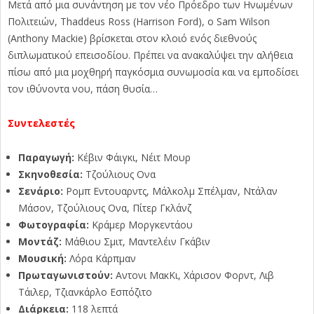
Μετά από μια συνάντηση με τον νέο Πρόεδρο των Ηνωμένων
Πολιτειών, Thaddeus Ross (Harrison Ford), ο Sam Wilson
(Anthony Mackie) βρίσκεται στον κλοιό ενός διεθνούς
διπλωματικού επεισοδίου. Πρέπει να ανακαλύψει την αλήθεια
πίσω από μια μοχθηρή παγκόσμια συνωμοσία και να εμποδίσει
τον ιθύνοντα νου, πάση θυσία…
Συντελεστές
Παραγωγή:
Κέβιν Φάιγκι, Νέιτ Μουρ
Σκηνοθεσία:
Τζούλιους Ονα
Σενάριο:
Ρομπ Εντουαρντς, Μάλκολμ Σπέλμαν, Ντάλαν
Μάσον, Τζούλιους Ονα, Πίτερ Γκλάνζ
Φωτογραφία:
Κράμερ Μοργκεντάου
Μοντάζ:
Μάθιου Σμιτ, Μαντελέιν Γκάβιν
Μουσική:
Λόρα Κάρπμαν
Πρωταγωνιστούν:
Αντονι ΜακΚι, Χάρισον Φορντ, Λιβ
Τάιλερ, Τζιανκάρλο Εσπόζιτο
Διάρκεια:
118 λεπτά