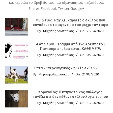
και κερδίζει το βραβείο του πιο αξιαγάπητου πεζοπόρου.
Shares Facebook Twitter Google+
Φθιώτιδα: Ραγίζει καρδιές ο σκύλος που
συνόδευσε το αφεντικό του μέχρι τον τάφο
By:
Μιχάλης Λεωτσάκος
On:
29/04/2020
4 Απριλίου – Γράμμα από ένα Αδέσποτο |
Παγκόσμια ημέρα είναι…ΚΑΘΕ ΜΕΡΑ
By:
Μιχάλης Λεωτσάκος
On:
06/04/2020
Επτά «υπερκινητικές» φυλές σκύλων
By:
Μιχάλης Λεωτσάκος
On:
21/03/2020
Κορονοϊός: Ο κτηνιατρικός σύλλογος
τονίζει ότι δεν πέθανε σκύλος λόγω του ιού
By:
Μιχάλης Λεωτσάκος
On:
19/03/2020