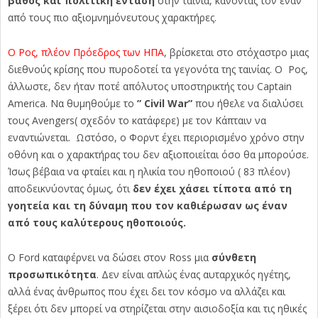
βάθος και πολιτική ένταση
στην ταινία, κάνοντάς τον έναν
από τους πιο αξιομνημόνευτους χαρακτήρες.
Ο Ρος, πλέον Πρόεδρος των ΗΠΑ
, βρίσκεται στο στόχαστρο μιας
διεθνούς κρίσης που πυροδοτεί τα γεγονότα της ταινίας. Ο Ρος,
άλλωστε, δεν ήταν ποτέ απόλυτος υποστηρικτής του Captain
America. Να θυμηθούμε το
” Civil War”
που ήθελε να διαλύσει
τους Avengers( σχεδόν το κατάφερε) με τον Κάπταιν να
εναντιώνεται. Ωστόσο, ο Φορντ έχει περιορισμένο χρόνο στην
οθόνη και ο χαρακτήρας του δεν αξιοποιείται όσο θα μπορούσε.
Ίσως βέβαια να φταίει και η ηλικία του ηθοποιού ( 83 πλέον)
αποδεικνύοντας όμως, ότι
δεν έχει χάσει τίποτα από τη
γοητεία και τη δύναμη που τον καθιέρωσαν ως έναν
από τους καλύτερους ηθοποιούς.
Ο Ford καταφέρνει να δώσει στον Ross μια
σύνθετη
προσωπικότητα
. Δεν είναι απλώς ένας αυταρχικός ηγέτης,
αλλά ένας άνθρωπος που έχει δει τον κόσμο να αλλάζει και
ξέρει ότι δεν μπορεί να στηρίζεται στην αισιοδοξία και τις ηθικές