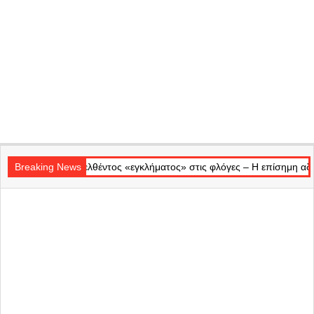
Secondary
ναγγελθέντος «εγκλήματος» στις φλόγες – Η επίσημη αδιαφορία απέναν
Navigation
Breaking News
Menu