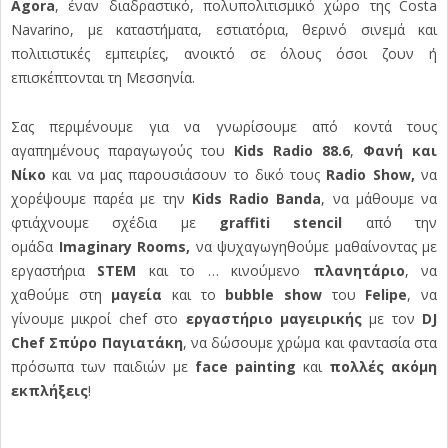
Agora
, έναν
διαδραστικό, πολυπολιτισμικό χώρο της Costa
Navarino, με καταστήματα, εστιατόρια, θερινό σινεμά και
πολιτιστικές εμπειρίες, ανοικτό σε όλους όσοι ζουν ή
επισκέπτονται τη Μεσσηνία.
Σας περιμένουμε για να γνωρίσουμε από κοντά τους
αγαπημένους παραγωγούς του
Kids Radio 88.6
,
Φανή και
Νίκ
o
και να μας παρουσιάσουν το δικό τους
Radio Show,
να
χορέψουμε παρέα με την
Kids Radio Banda
, να μάθουμε να
φτιάχνουμε σχέδια με
graffiti stencil
από την
ομάδα
Imaginary Rooms,
να ψυχαγωγηθούμε μαθαίνοντας με
εργαστήρια
STEM
και το … κινούμενο
πλανητάριο
, να
χαθούμε στη
μαγεία
και το
bubble show
του
Felipe
, να
γίνουμε μικροί chef στο
εργαστήριο μαγειρικής
με τον
DJ
Chef Σπύρο Παγιατάκη
, να δώσουμε χρώμα και φαντασία στα
πρόσωπα των παιδιών με
face painting
και
πολλές ακόμη
εκπλήξεις
!