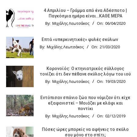
4 Απριλίου – Γράμμα από ένα Αδέσποτο |
Παγκόσμια ημέρα είναι…ΚΑΘΕ ΜΕΡΑ
By:
Μιχάλης Λεωτσάκος
On:
06/04/2020
Επτά «υπερκινητικές» φυλές σκύλων
By:
Μιχάλης Λεωτσάκος
On:
21/03/2020
Κορονοϊός: Ο κτηνιατρικός σύλλογος
τονίζει ότι δεν πέθανε σκύλος λόγω του ιού
By:
Μιχάλης Λεωτσάκος
On:
19/03/2020
Εντόπισαν σπάνιο ζώο που νόμιζαν ότι είχε
εξαφανιστεί – Μοιάζει με ελάφι και
ποντίκι
By:
Μιχάλης Λεωτσάκος
On:
02/12/2019
Πόσες ώρες μπορείς να αφήνεις το σκύλο
σου μόνο στο σπίτι;