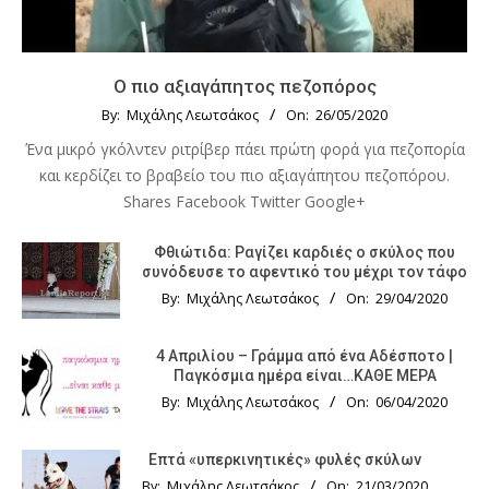
Ο πιο αξιαγάπητος πεζοπόρος
By:
Μιχάλης Λεωτσάκος
On:
26/05/2020
Ένα μικρό γκόλντεν ριτρίβερ πάει πρώτη φορά για πεζοπορία
και κερδίζει το βραβείο του πιο αξιαγάπητου πεζοπόρου.
Shares Facebook Twitter Google+
Φθιώτιδα: Ραγίζει καρδιές ο σκύλος που
συνόδευσε το αφεντικό του μέχρι τον τάφο
By:
Μιχάλης Λεωτσάκος
On:
29/04/2020
4 Απριλίου – Γράμμα από ένα Αδέσποτο |
Παγκόσμια ημέρα είναι…ΚΑΘΕ ΜΕΡΑ
By:
Μιχάλης Λεωτσάκος
On:
06/04/2020
Επτά «υπερκινητικές» φυλές σκύλων
By:
Μιχάλης Λεωτσάκος
On:
21/03/2020