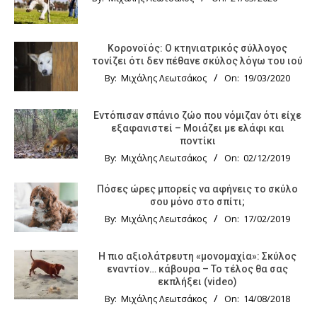
Κορονοϊός: Ο κτηνιατρικός σύλλογος
τονίζει ότι δεν πέθανε σκύλος λόγω του ιού
By:
Μιχάλης Λεωτσάκος
On:
19/03/2020
Εντόπισαν σπάνιο ζώο που νόμιζαν ότι είχε
εξαφανιστεί – Μοιάζει με ελάφι και
ποντίκι
By:
Μιχάλης Λεωτσάκος
On:
02/12/2019
Πόσες ώρες μπορείς να αφήνεις το σκύλο
σου μόνο στο σπίτι;
By:
Μιχάλης Λεωτσάκος
On:
17/02/2019
Η πιο αξιολάτρευτη «μονομαχία»: Σκύλος
εναντίον… κάβουρα – Το τέλος θα σας
εκπλήξει (video)
By:
Μιχάλης Λεωτσάκος
On:
14/08/2018