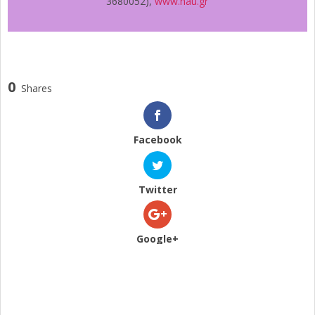
3680052),
www.hau.gr
0
Shares
Facebook
Twitter
Google+