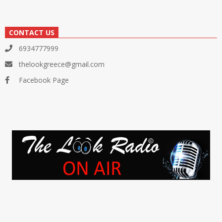
CONTACT US
6934777999
thelookgreece@gmail.com
Facebook Page