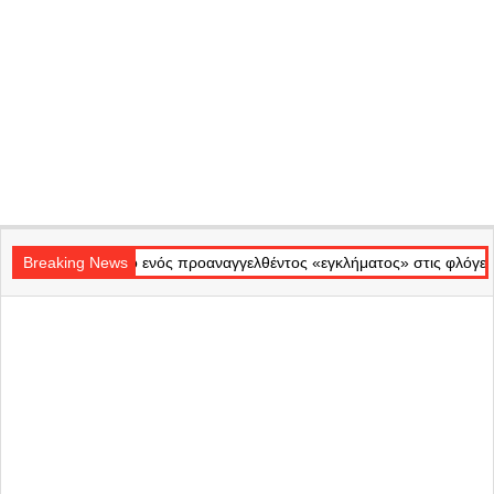
Secondary
ονικό ενός προαναγγελθέντος «εγκλήματος» στις φλόγες – Η επίσημη α
Navigation
Breaking News
Menu