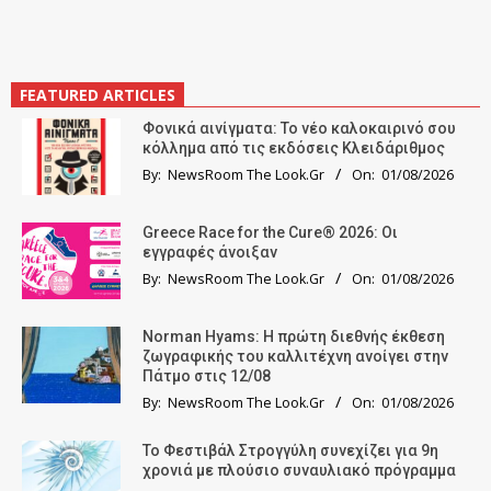
FEATURED ARTICLES
Φονικά αινίγματα: Το νέο καλοκαιρινό σου
κόλλημα από τις εκδόσεις Κλειδάριθμος
By:
NewsRoom The Look.Gr
On:
01/08/2026
Greece Race for the Cure® 2026: Οι
εγγραφές άνοιξαν
By:
NewsRoom The Look.Gr
On:
01/08/2026
Norman Hyams: Η πρώτη διεθνής έκθεση
ζωγραφικής του καλλιτέχνη ανοίγει στην
Πάτμο στις 12/08
By:
NewsRoom The Look.Gr
On:
01/08/2026
Το Φεστιβάλ Στρογγύλη συνεχίζει για 9η
χρονιά με πλούσιο συναυλιακό πρόγραμμα