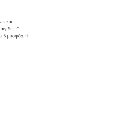
νες και
ιγίδες. Οι
δυ 6 μποφόρ. Η