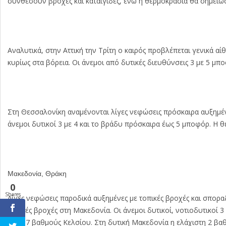
συνθέσουν βροχές και καταιγίδες, ενώ η θερμοκρασία θα σημειώ
Αναλυτικά, στην Αττική την Τρίτη ο καιρός προβλέπεται γενικά αί
κυρίως στα βόρεια. Οι άνεμοι από δυτικές διευθύνσεις 3 με 5 μ
Στη Θεσσαλονίκη αναμένονται λίγες νεφώσεις πρόσκαιρα αυξημένε
άνεμοι δυτικοί 3 με 4 και το βράδυ πρόσκαιρα έως 5 μποφόρ. Η 
Μακεδονία, Θράκη
0
Shares
Λίγες νεφώσεις παροδικά αυξημένες με τοπικές βροχές και σποραδ
τοπικές βροχές στη Μακεδονία. Οι άνεμοι δυτικοί, νοτιοδυτικοί 
έως 17 βαθμούς Κελσίου. Στη δυτική Μακεδονία η ελάχιστη 2 βα