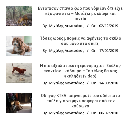
Εντόπισαν σπάνιο ζώο που νόμιζαν ότι είχε
εξαφανιστεί – Μοιάζει με ελάφι και
ποντίκι
By:
Μιχάλης Λεωτσάκος
On:
02/12/2019
Πόσες ώρες μπορείς να αφήνεις το σκύλο
σου μόνο στο σπίτι;
By:
Μιχάλης Λεωτσάκος
On:
17/02/2019
Η πιο αξιολάτρευτη «μονομαχία»: Σκύλος
εναντίον… κάβουρα – Το τέλος θα σας
εκπλήξει (video)
By:
Μιχάλης Λεωτσάκος
On:
14/08/2018
Οδηγός KTΕΛ παίρνει μαζί του αδέσποτο
σκύλο για να μην υποφέρει από τον
καύσωνα
By:
Μιχάλης Λεωτσάκος
On:
08/07/2018