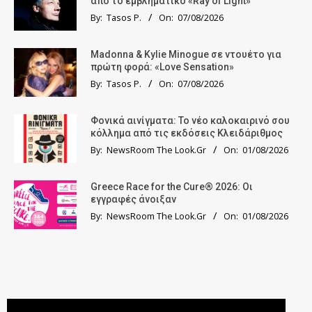
από το εμβληματικό «Ray of Light»
By:
Tasos P.
On:
07/08/2026
Madonna & Kylie Minogue σε ντουέτο για
πρώτη φορά: «Love Sensation»
By:
Tasos P.
On:
07/08/2026
Φονικά αινίγματα: Το νέο καλοκαιρινό σου
κόλλημα από τις εκδόσεις Κλειδάριθμος
By:
NewsRoom The Look.Gr
On:
01/08/2026
Greece Race for the Cure® 2026: Οι
εγγραφές άνοιξαν
By:
NewsRoom The Look.Gr
On:
01/08/2026