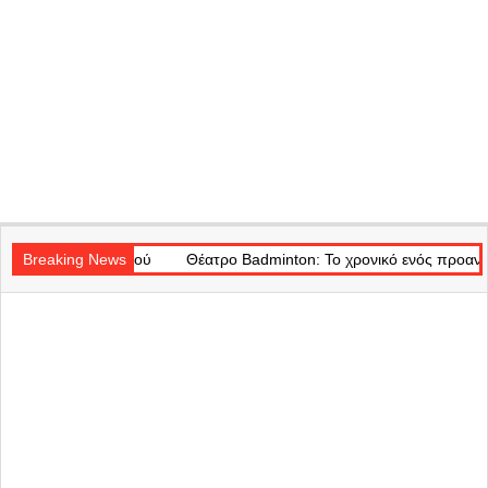
Secondary
Κοντού
Navigation
Breaking News
Θέατρο Badminton: Το χρονικό ενός προαναγγελθέντος «εγκ
Menu