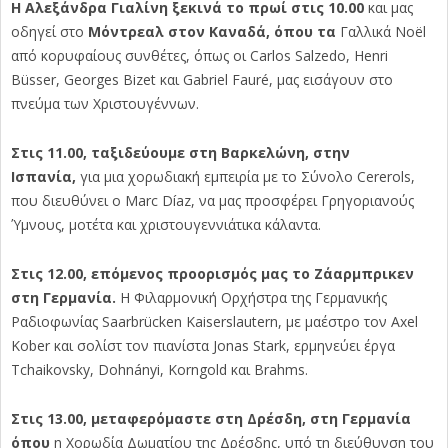
Η Αλεξάνδρα Γιαλίνη ξεκινά το πρωί στις 10.00
και μας
οδηγεί στο
Μόντρεαλ στον Καναδά, όπου τα
Γαλλικά Noël
από κορυφαίους συνθέτες, όπως οι Carlos Salzedo, Henri
Büsser, Georges Bizet και Gabriel Fauré, μας εισάγουν στο
πνεύμα των Χριστουγέννων.
Στις 11.00, ταξιδεύουμε στη Βαρκελώνη, στην
Ισπανία,
για μια χορωδιακή εμπειρία με το Σύνολο Cererols,
που διευθύνει ο Marc Díaz, να μας προσφέρει Γρηγοριανούς
Ύμνους, μοτέτα και χριστουγεννιάτικα κάλαντα.
Στις 12.00, επόμενος προορισμός μας το Ζάαρμπρικεν
στη Γερμανία.
Η Φιλαρμονική Ορχήστρα της Γερμανικής
Ραδιοφωνίας Saarbrücken Kaiserslautern, με μαέστρο τον Axel
Kober και σολίστ τον πιανίστα Jonas Stark, ερμηνεύει έργα
Tchaikovsky, Dohnányi, Korngold και Brahms.
Στις 13.00, μεταφερόμαστε στη Δρέσδη, στη Γερμανία
όπου
η Χορωδία Δωματίου της Δρέσδης, υπό τη διεύθυνση του