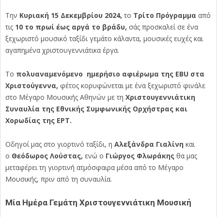
Την
Κυριακή 15 Δεκεμβρίου 2024,
το
Τρίτο Πρόγραμμα
από
τις
10 το πρωί έως αργά το βράδυ,
σάς προσκαλεί σε ένα
ξεχωριστό μουσικό ταξίδι γεμάτο κάλαντα, μουσικές ευχές και
αγαπημένα χριστουγεννιάτικα έργα.
Το
πολυαναμενόμενο ημερήσιο αφιέρωμα της
EBU
στα
Χριστούγεννα,
φέτος κορυφώνεται με ένα ξεχωριστό φινάλε
στο Μέγαρο Μουσικής Αθηνών με τη
Χριστουγεννιάτικη
Συναυλία της Εθνικής Συμφωνικής Ορχήστρας και
Χορωδίας της ΕΡΤ.
Οδηγοί μας στο γιορτινό ταξίδι, η
Αλεξάνδρα Γιαλίνη
και
ο
Θεόδωρος Λούστας,
ενώ ο
Γιώργος Φλωράκης
θα μας
μεταφέρει τη γιορτινή ατμόσφαιρα μέσα από το Μέγαρο
Μουσικής, πριν από τη συναυλία.
Μία Ημέρα Γεμάτη Χριστουγεννιάτικη Μουσική