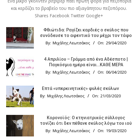
Ένα μικρό γκόλντεν ριτρίβερ πάει πρώτη φορά για πεζοπορία
και κερδίζει το βραβείο του πιο αξιαγάπητου πεζοπόρου.
Shares Facebook Twitter Google+
Φθιώτιδα: Ραγίζει καρδιές ο σκύλος που
συνόδευσε το αφεντικό του μέχρι τον τάφο
By:
Μιχάλης Λεωτσάκος
On:
29/04/2020
4 Απριλίου – Γράμμα από ένα Αδέσποτο |
Παγκόσμια ημέρα είναι…ΚΑΘΕ ΜΕΡΑ
By:
Μιχάλης Λεωτσάκος
On:
06/04/2020
Επτά «υπερκινητικές» φυλές σκύλων
By:
Μιχάλης Λεωτσάκος
On:
21/03/2020
Κορονοϊός: Ο κτηνιατρικός σύλλογος
τονίζει ότι δεν πέθανε σκύλος λόγω του ιού
By:
Μιχάλης Λεωτσάκος
On:
19/03/2020