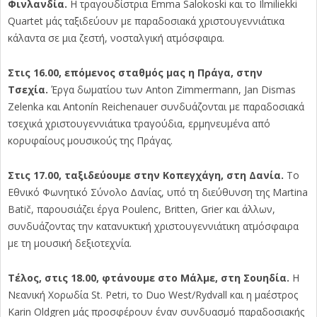
Φινλανδία.
Η τραγουδίστρια Emma Salokoski και το Ilmiliekki
Quartet μάς ταξιδεύουν με παραδοσιακά χριστουγεννιάτικα
κάλαντα σε μια ζεστή, νοσταλγική ατμόσφαιρα.
Στις 16.00, επόμενος σταθμός μας η Πράγα, στην
Τσεχία.
Έργα δωματίου των Anton Zimmermann, Jan Dismas
Zelenka και Antonín Reichenauer συνδυάζονται με παραδοσιακά
τσεχικά χριστουγεννιάτικα τραγούδια, ερμηνευμένα από
κορυφαίους μουσικούς της Πράγας.
Στις 17.00, ταξιδεύουμε στην Κοπεγχάγη, στη Δανία.
Το
Εθνικό Φωνητικό Σύνολο Δανίας, υπό τη διεύθυνση της Martina
Batič, παρουσιάζει έργα Poulenc, Britten, Grier και άλλων,
συνδυάζοντας την κατανυκτική χριστουγεννιάτικη ατμόσφαιρα
με τη μουσική δεξιοτεχνία.
Τέλος, στις 18.00, φτάνουμε στο Μάλμε, στη Σουηδία.
Η
Νεανική Χορωδία St. Petri, το Duo West/Rydvall και η μαέστρος
Karin Oldgren μάς προσφέρουν έναν συνδυασμό παραδοσιακής