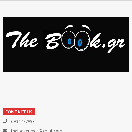
CONTACT US
6934777999
thelookgreece@gmail.com