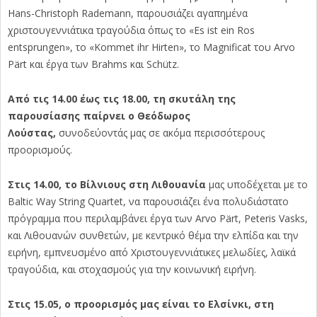
Hans-Christoph Rademann, παρουσιάζει αγαπημένα
χριστουγεννιάτικα τραγούδια όπως το «Es ist ein Ros
entsprungen», το «Kommet ihr Hirten», το Magnificat του Arvo
Pärt και έργα των Brahms και Schütz.
Από τις 14.00 έως τις 18.00, τη σκυτάλη της
παρουσίασης παίρνει ο Θεόδωρος
Λούστας,
συνοδεύοντάς μας σε ακόμα περισσότερους
προορισμούς.
Στις 14.00, το Βίλνιους στη Λιθουανία
μας υποδέχεται με το
Baltic Way String Quartet, να παρουσιάζει ένα πολυδιάστατο
πρόγραμμα που περιλαμβάνει έργα των Arvo Pärt, Peteris Vasks,
και Λιθουανών συνθετών, με κεντρικό θέμα την ελπίδα και την
ειρήνη, εμπνευσμένο από Χριστουγεννιάτικες μελωδίες, λαϊκά
τραγούδια, και στοχασμούς για την κοινωνική ειρήνη.
Στις 15.05, ο προορισμός μας είναι το Ελσίνκι, στη