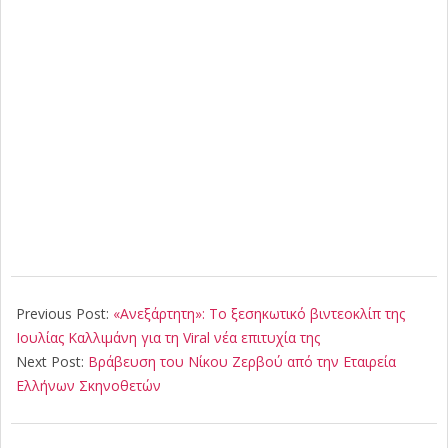
2024-
12-
Previous Post:
«Ανεξάρτητη»: Το ξεσηκωτικό βιντεοκλίπ της
13
Ιουλίας Καλλιμάνη για τη Viral νέα επιτυχία της
Next Post:
Βράβευση του Νίκου Ζερβού από την Εταιρεία
Ελλήνων Σκηνοθετών