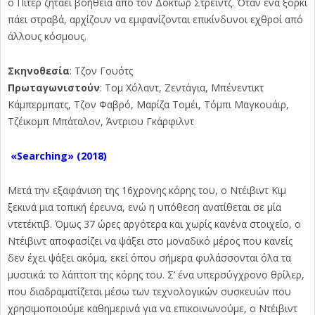
ο Πίτερ ζητάει βοήθεια από τον Δόκτωρ Στρέιντζ. Όταν ένα ξόρκι
πάει στραβά, αρχίζουν να εμφανίζονται επικίνδυνοι εχθροί από
άλλους κόσμους.
Σκηνοθεσία
: Τζον Γουότς
Πρωταγωνιστούν
: Τομ Χόλαντ, Ζεντάγια, Μπένεντικτ
Κάμπερμπατς, Τζον Φαβρό, Μαρίζα Τομέι, Τόμπι Μαγκουάιρ,
Τζέικομπ Μπάταλον, Άντριου Γκάρφιλντ
«Searching»
(2018)
Μετά την εξαφάνιση της 16χρονης κόρης του, o Ντέιβιντ Κιμ
ξεκινά μια τοπική έρευνα, ενώ η υπόθεση ανατίθεται σε μία
ντετέκτιβ. Όμως 37 ώρες αργότερα και χωρίς κανένα στοιχείο, ο
Ντέιβιντ αποφασίζει να ψάξει στο μοναδικό μέρος που κανείς
δεν έχει ψάξει ακόμα, εκεί όπου σήμερα φυλάσσονται όλα τα
μυστικά: το λάπτοπ της κόρης του. Σ’ ένα υπερσύγχρονο θρίλερ,
που διαδραματίζεται μέσω των τεχνολογικών συσκευών που
χρησιμοποιούμε καθημερινά για να επικοινωνούμε, ο Ντέιβιντ