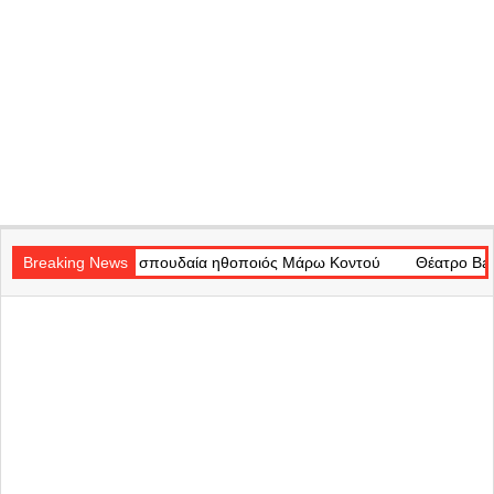
Secondary
ή η σπουδαία ηθοποιός Μάρω Κοντού
Navigation
Breaking News
Θέατρο Badminton: Το χρον
Menu