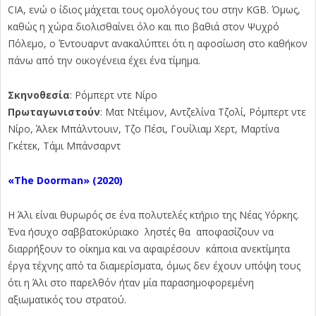
CIA, ενώ ο ίδιος μάχεται τους ομολόγους του στην KGB. Όμως,
καθώς η χώρα διολισθαίνει όλο και πιο βαθιά στον Ψυχρό
Πόλεμο, ο Έντουαρντ ανακαλύπτει ότι η αφοσίωση στο καθήκον
πάνω από την οικογένεια έχει ένα τίμημα.
Σκηνοθεσία
: Ρόμπερτ ντε Νίρο
Πρωταγωνιστούν
: Ματ Ντέιμον, Αντζελίνα Τζολί, Ρόμπερτ ντε
Νίρο, Άλεκ Μπάλντουιν, Τζο Πέσι, Γουίλιαμ Χερτ, Μαρτίνα
Γκέτεκ, Τάμι Μπάνσαρντ
«The
Doorman»
(2020)
Η Άλι είναι θυρωρός σε ένα πολυτελές κτήριο της Νέας Υόρκης.
Ένα ήσυχο σαββατοκύριακο ληστές θα αποφασίζουν να
διαρρήξουν το οίκημα και να αφαιρέσουν κάποια ανεκτίμητα
έργα τέχνης από τα διαμερίσματα, όμως δεν έχουν υπόψη τους
ότι η Άλι στο παρελθόν ήταν μία παρασημοφορεμένη
αξιωματικός του στρατού.