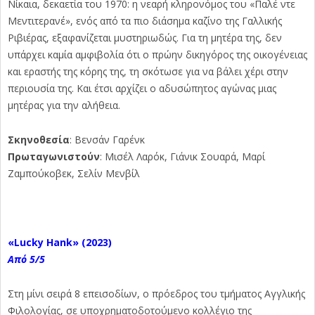
Νίκαια, δεκαετία του 1970: η νεαρή κληρονόμος του «Παλέ ντε
Μεντιτερανέ», ενός από τα πιο διάσημα καζίνο της Γαλλικής
Ριβιέρας, εξαφανίζεται μυστηριωδώς. Για τη μητέρα της, δεν
υπάρχει καμία αμφιβολία ότι ο πρώην δικηγόρος της οικογένειας
και εραστής της κόρης της, τη σκότωσε για να βάλει χέρι στην
περιουσία της. Και έτσι αρχίζει ο αδυσώπητος αγώνας μιας
μητέρας για την αλήθεια.
Σκηνοθεσία
: Βενσάν Γαρένκ
Πρωταγωνιστούν
: Μισέλ Λαρόκ, Γιάνικ Σουαρά, Μαρί
Ζαμπούκοβεκ, Σελίν Μενβίλ
«Lucky
Hank»
(2023)
Από 5/5
Στη μίνι σειρά 8 επεισοδίων, ο πρόεδρος του τμήματος Αγγλικής
Φιλολογίας, σε υποχρηματοδοτούμενο κολλέγιο της