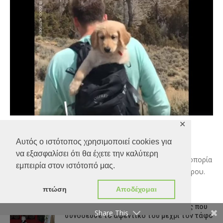
✕
Ο πιο αξιαγάπητος πεζοπόρος
Αυτός ο ιστότοπος χρησιμοποιεί cookies για
By:
Μιχάλης Λεωτσάκος
On:
26/05/2020
να εξασφαλίσει ότι θα έχετε την καλύτερη
Ένα μικρό γκόλντεν ριτρίβερ πάει πρώτη φορά για πεζοπορία
εμπειρία στον ιστότοπό μας.
και κερδίζει το βραβείο του πιο αξιαγάπητου πεζοπόρου.
Shares Facebook Twitter Google+
πτώση
Αποδέχομαι
Φθιώτιδα: Ραγίζει καρδιές ο σκύλος που
Share This
συνόδευσε το αφεντικό του μέχρι τον τάφο