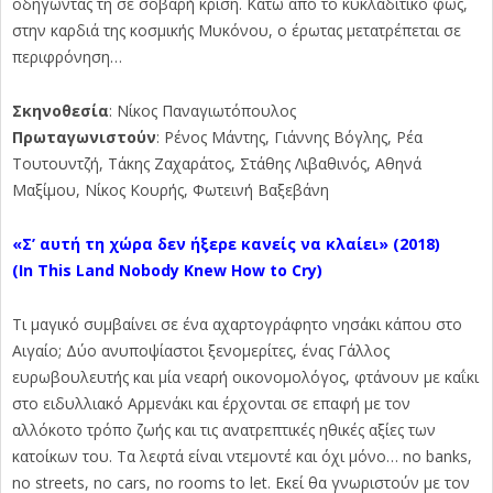
οδηγώντας τη σε σοβαρή κρίση. Κάτω από το κυκλαδίτικο φως,
στην καρδιά της κοσμικής Μυκόνου, ο έρωτας μετατρέπεται σε
περιφρόνηση…
Σκηνοθεσία
: Νίκος Παναγιωτόπουλος
Πρωταγωνιστούν
: Ρένος Μάντης, Γιάννης Βόγλης, Ρέα
Τουτουντζή, Τάκης Ζαχαράτος, Στάθης Λιβαθινός, Αθηνά
Μαξίμου, Νίκος Κουρής, Φωτεινή Βαξεβάνη
«Σ’ αυτή τη χώρα δεν ήξερε κανείς να κλαίει» (2018)
(
In
This
Land
Nobody
Knew
How
to
Cry)
Τι μαγικό συμβαίνει σε ένα αχαρτογράφητο νησάκι κάπου στο
Αιγαίο; Δύο ανυποψίαστοι ξενομερίτες, ένας Γάλλος
ευρωβουλευτής και μία νεαρή οικονομολόγος, φτάνουν με καΐκι
στο ειδυλλιακό Αρμενάκι και έρχονται σε επαφή με τον
αλλόκοτο τρόπο ζωής και τις ανατρεπτικές ηθικές αξίες των
κατοίκων του. Τα λεφτά είναι ντεμοντέ και όχι μόνο… no banks,
nο streets, no cars, no rooms to let. Εκεί θα γνωριστούν με τον