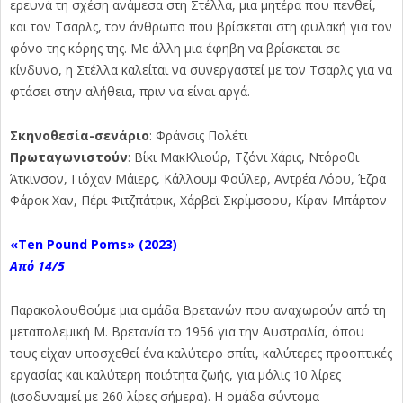
ερευνά τη σχέση ανάμεσα στη Στέλλα, μια μητέρα που πενθεί,
και τον Τσαρλς, τον άνθρωπο που βρίσκεται στη φυλακή για τον
φόνο της κόρης της. Με άλλη μια έφηβη να βρίσκεται σε
κίνδυνο, η Στέλλα καλείται να συνεργαστεί με τον Τσαρλς για να
φτάσει στην αλήθεια, πριν να είναι αργά.
Σκηνοθεσία-σενάριο
: Φράνσις Πολέτι
Πρωταγωνιστούν
: Βίκι ΜακΚλιούρ, Τζόνι Χάρις, Ντόροθι
Άτκινσον, Γιόχαν Μάιερς, Κάλλουμ Φούλερ, Αντρέα Λόου, Έζρα
Φάροκ Χαν, Πέρι Φιτζπάτρικ, Χάρβεϊ Σκρίμσοου, Κίραν Μπάρτον
«Ten
Pound
Poms»
(2023)
Από 14/5
Παρακολουθούμε μια ομάδα Βρετανών που αναχωρούν από τη
μεταπολεμική Μ. Βρετανία το 1956 για την Αυστραλία, όπου
τους είχαν υποσχεθεί ένα καλύτερο σπίτι, καλύτερες προοπτικές
εργασίας και καλύτερη ποιότητα ζωής, για μόλις 10 λίρες
(ισοδυναμεί με 260 λίρες σήμερα). Η ομάδα σύντομα