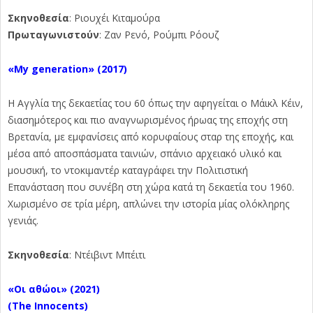
Σκηνοθεσία
: Ριουχέι Κιταμούρα
Πρωταγωνιστούν
: Ζαν Ρενό, Ρούμπι Ρόουζ
«My generation» (2017)
Η Αγγλία της δεκαετίας του 60 όπως την αφηγείται ο Μάικλ Κέιν,
διασημότερος και πιο αναγνωρισμένος ήρωας της εποχής στη
Βρετανία, με εμφανίσεις από κορυφαίους σταρ της εποχής, και
μέσα από αποσπάσματα ταινιών, σπάνιο αρχειακό υλικό και
μουσική, το ντοκιμαντέρ καταγράφει την Πολιτιστική
Επανάσταση που συνέβη στη χώρα κατά τη δεκαετία του 1960.
Χωρισμένο σε τρία μέρη, απλώνει την ιστορία μίας ολόκληρης
γενιάς.
Σκηνοθεσία
: Ντέιβιντ Μπέιτι
«Οι αθώοι» (2021)
(
The
Innocents)