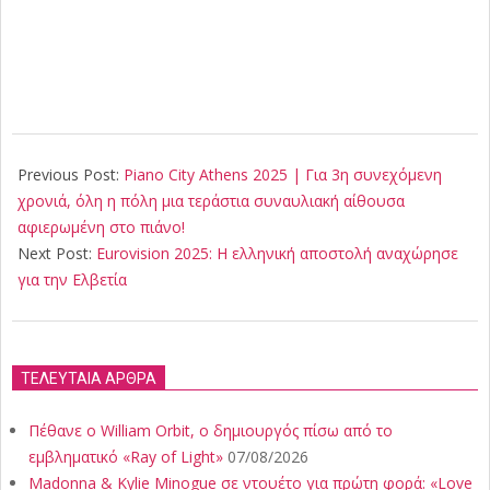
2025-
05-
Previous Post:
Piano City Athens 2025 | Για 3η συνεχόμενη
05
χρονιά, όλη η πόλη μια τεράστια συναυλιακή αίθουσα
αφιερωμένη στο πιάνο!
Next Post:
Eurovision 2025: Η ελληνική αποστολή αναχώρησε
για την Ελβετία
ΤΕΛΕΥΤΑΙΑ ΑΡΘΡΑ
Πέθανε ο William Orbit, ο δημιουργός πίσω από το
εμβληματικό «Ray of Light»
07/08/2026
Madonna & Kylie Minogue σε ντουέτο για πρώτη φορά: «Love