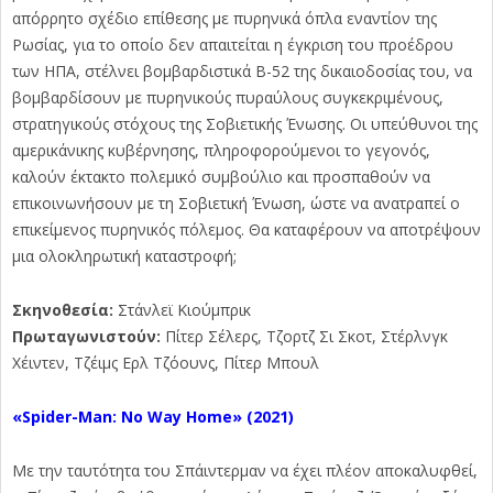
απόρρητο σχέδιο επίθεσης με πυρηνικά όπλα εναντίον της
Ρωσίας, για το οποίο δεν απαιτείται η έγκριση του προέδρου
των ΗΠΑ, στέλνει βομβαρδιστικά Β-52 της δικαιοδοσίας του, να
βομβαρδίσουν με πυρηνικούς πυραύλους συγκεκριμένους,
στρατηγικούς στόχους της Σοβιετικής Ένωσης. Οι υπεύθυνοι της
αμερικάνικης κυβέρνησης, πληροφορούμενοι το γεγονός,
καλούν έκτακτο πολεμικό συμβούλιο και προσπαθούν να
επικοινωνήσουν με τη Σοβιετική Ένωση, ώστε να ανατραπεί ο
επικείμενος πυρηνικός πόλεμος. Θα καταφέρουν να αποτρέψουν
μια ολοκληρωτική καταστροφή;
Σκηνοθεσία:
Στάνλεϊ Κιούμπρικ
Πρωταγωνιστούν:
Πίτερ Σέλερς, Τζορτζ Σι Σκοτ, Στέρλνγκ
Χέιντεν, Τζέιμς Ερλ Τζόουνς, Πίτερ Μπουλ
«Spider-Man: No Way Home» (2021)
Με την ταυτότητα του Σπάιντερμαν να έχει πλέον αποκαλυφθεί,