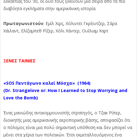
δεκαετίας του ’30, οι δυο τους ξεκινούν μια σειρά από τα πιο
διαβόητα εγκλήματα στην αμερικάνικη ιστορία.
Πρωταγωνιστούν
: Εμίλ Χιρς, Χόλιντεϊ Γκρέιντζερ, Σάρα
Χάιλαντ, Ελίζαμπεθ Ρίζερ, Χόλι Χάντερ, Ουίλιαμ Χαρτ
ΞΕΝΕΣ ΤΑΙΝΙΕΣ
«SOS Πεντάγωνο καλεί Μόσχα»
(1964)
(Dr. Strangelove or: How I Learned to Stop Worrying and
Love the Bomb)
Ένας μανιώδης αντικομμουνιστής στρατηγός, ο Τζακ Ρίπερ,
διοικητής μιας αμερικανικής αεροπορικής βάσης, αποφασίζει ότι
ο πόλεμος είναι μια πολύ σημαντική υπόθεση και δεν μπορεί να
μένει στα χέρια των πολιτικών. Έτσι εκμεταλλευόμενος ένα