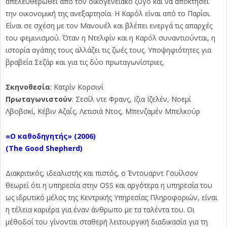
απελευθερωθεί από τον οικογενειακό ζυγό και να αποκτήσει
την οικονομική της ανεξαρτησία. Η Καρόλ είναι από το Παρίσι.
Είναι σε σχέση με τον Μανουέλ και βλέπει ενεργά τις απαρχές
του φεμινισμού. Όταν η Ντελφίν και η Καρόλ συναντιούνται, η
ιστορία αγάπης τους αλλάζει τις ζωές τους. Υποψηφιότητες για
βραβεία Σεζάρ και για τις δύο πρωταγωνίστριες.
Σκηνοθεσία
: Κατρίν Κορσινί
Πρωταγωνιστούν
: Σεσίλ ντε Φρανς, Ιζια Ιζελέν, Νοεμί
Λβοβσκί, Κέβιν Αζαΐς, Λετισιά Ντος, Μπενζαμέν Μπελκούρ
«Ο καθοδηγητής» (2006)
(The
Good
Shepherd)
Διακριτικός, ιδεαλιστής και πιστός, ο Έντουαρντ Γουίλσον
θεωρεί ότι η υπηρεσία στην OSS και αργότερα η υπηρεσία του
ως ιδρυτικό μέλος της Κεντρικής Υπηρεσίας Πληροφοριών, είναι
η τέλεια καριέρα για έναν άνθρωπο με τα ταλέντα του. Οι
μέθοδοί του γίνονται σταθερή λειτουργική διαδικασία για τη