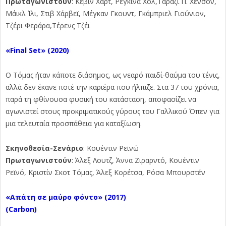
Πρωταγωνιστούν
: Κέβιν Χαρτ, Ρεγκίνα Χολ,Τάραζι Π. Χένσον,
Μάικλ Ίλι, Στιβ Χάρβεϊ, Μέγκαν Γκουντ, Γκάμπριελ Γιούνιον,
Τζέρι Φεράρα,Τέρενς Τζέι
«Final
Set»
(2020)
Ο Τόμας ήταν κάποτε διάσημος, ως νεαρό παιδί-θαύμα του τένις,
αλλά δεν έκανε ποτέ την καριέρα που ήλπιζε. Στα 37 του χρόνια,
παρά τη φθίνουσα φυσική του κατάσταση, αποφασίζει να
αγωνιστεί στους προκριματικούς γύρους του Γαλλικού Όπεν για
μια τελευταία προσπάθεια για καταξίωση.
Σκηνοθεσία-Σενάριο
: Κουέντιν Ρεϊνώ
Πρωταγωνιστούν
: Άλεξ Λουτζ, Άννα Ζιραρντό, Κουέντιν
Ρεϊνό, Κριστίν Σκοτ Τόμας, Άλεξ Κορέτσα, Ρόσα Μπουρστέν
«Απάτη σε μαύρο φόντο» (2017)
(
Carbon)