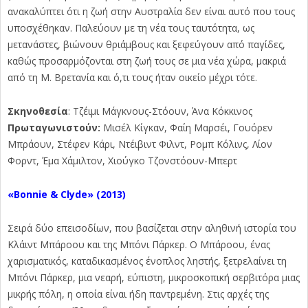
ανακαλύπτει ότι η ζωή στην Αυστραλία δεν είναι αυτό που τους
υποσχέθηκαν. Παλεύουν με τη νέα τους ταυτότητα, ως
μετανάστες, βιώνουν θριάμβους και ξεφεύγουν από παγίδες,
καθώς προσαρμόζονται στη ζωή τους σε μια νέα χώρα, μακριά
από τη Μ. Βρετανία και ό,τι τους ήταν οικείο μέχρι τότε.
Σκηνοθεσία
: Τζέιμι Μάγκνους-Στόουν, Άνα Κόκκινος
Πρωταγωνιστούν:
Μισέλ Κίγκαν, Φαίη Μαρσέι, Γουόρεν
Μπράουν, Στέφεν Κάρι, Ντέιβιντ Φιλντ, Ρομπ Κόλινς, Λίον
Φορντ, Έμα Χάμιλτον, Χιούγκο Τζονστόουν-Μπερτ
«Bonnie
&
Clyde»
(2013)
Σειρά δύο επεισοδίων, που βασίζεται στην αληθινή ιστορία του
Κλάιντ Μπάροου και της Μπόνι Πάρκερ. Ο Μπάροου, ένας
χαρισματικός, καταδικασμένος ένοπλος ληστής, ξετρελαίνει τη
Μπόνι Πάρκερ, μια νεαρή, εύπιστη, μικροσκοπική σερβιτόρα μιας
μικρής πόλη, η οποία είναι ήδη παντρεμένη. Στις αρχές της