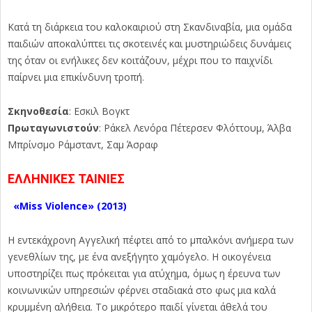
Κατά τη διάρκεια του καλοκαιριού στη Σκανδιναβία, μια ομάδα
παιδιών αποκαλύπτει τις σκοτεινές και μυστηριώδεις δυνάμεις
της όταν οι ενήλικες δεν κοιτάζουν, μέχρι που το παιχνίδι
παίρνει μια επικίνδυνη τροπή.
Σκηνοθεσία
: Εσκιλ Βογκτ
Πρωταγωνιστούν
: Ράκελ Λενόρα Πέτερσεν Φλόττουμ, Άλβα
Μπρίνσμο Ράμσταντ, Σαμ Άσραφ
ΕΛΛΗΝΙΚΕΣ ΤΑΙΝΙΕΣ
«Miss Violence» (2013)
Η εντεκάχρονη Αγγελική πέφτει από το μπαλκόνι ανήμερα των
γενεθλίων της, με ένα ανεξήγητο χαμόγελο. Η οικογένεια
υποστηρίζει πως πρόκειται για ατύχημα, όμως η έρευνα των
κοινωνικών υπηρεσιών φέρνει σταδιακά στο φως μια καλά
κρυμμένη αλήθεια. Το μικρότερο παιδί γίνεται άθελά του