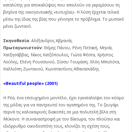
καταλύτης για αποκαλύψεις που απειλούν να γκρεμίσουν τη
βιτρίνα της οικογενειακής «ευτυχίας». Η λύση έρχεται τελικά
μέσω της ίδιας της βίας που γέννησε το πρόβλημα. Το μυστικό
μένει ζωντανό.
Σκηνοθεσία
: Αλέξανδρος Αβρανάς
Πρωταγωνιστούν
: Θέμης Πάνου, Ρένη Πιττακή, Μηνάς
Χατζησάββας, Νίκος Χατζόπουλος, Γιώτα Φέστα, Χρήστος
Λούλης, Ελένη Ρουσσινού, Σίσσυ Τουμάση, Χλόη Μπολότα,
Καλλιόπη Ζωντανού, Κωνσταντίνος Αθανασιάδης
«Beautiful people» (2001)
Η Ρέα, ένα επιτυχημένο μοντέλο, έχει εγκαταλείψει τον κόσμο
της μόδας για να παντρευτεί τον αγαπημένο της. Το ζευγάρι
περνά τις καλοκαιρινές διακοπές σε μια πολυτελή βίλα στη
Μύκονο. Η συναναστροφή με τον Βίκτωρα, τον πλούσιο και
ιδιόρρυθμο οικοδεσπότη τους, κλονίζει τη σχέση τους,