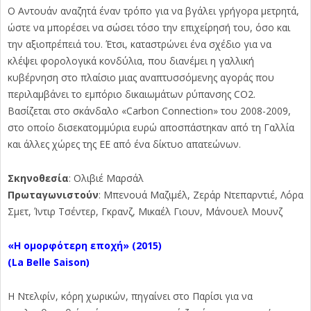
Ο Αντουάν αναζητά έναν τρόπο για να βγάλει γρήγορα μετρητά,
ώστε να μπορέσει να σώσει τόσο την επιχείρησή του, όσο και
την αξιοπρέπειά του. Έτσι, καταστρώνει ένα σχέδιο για να
κλέψει φορολογικά κονδύλια, που διανέμει η γαλλική
κυβέρνηση στο πλαίσιο μιας αναπτυσσόμενης αγοράς που
περιλαμβάνει το εμπόριο δικαιωμάτων ρύπανσης CO2.
Βασίζεται στο σκάνδαλο «Carbon Connection» του 2008-2009,
στο οποίο δισεκατομμύρια ευρώ αποσπάστηκαν από τη Γαλλία
και άλλες χώρες της ΕΕ από ένα δίκτυο απατεώνων.
Σκηνοθεσία
: Ολιβιέ Μαρσάλ
Πρωταγωνιστούν
: Μπενουά Μαζιμέλ, Ζεράρ Ντεπαρντιέ, Λόρα
Σμετ, Ίντιρ Τσέντερ, Γκρανζ, Μικαέλ Γιουν, Μάνουελ Μουνζ
«Η ομορφότερη εποχή» (2015)
(
La
Belle
Saison)
Η Ντελφίν, κόρη χωρικών, πηγαίνει στο Παρίσι για να