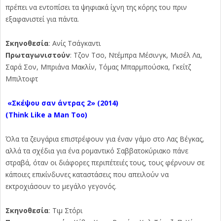
πρέπει να εντοπίσει τα ψηφιακά ίχνη της κόρης του πριν
εξαφανιστεί για πάντα.
Σκηνοθεσία
: Ανίς Τσάγκαντι
Πρωταγωνιστούν
: Τζον Τσο, Ντέμπρα Μέσινγκ, Μισέλ Λα,
Σαρά Σον, Μπριάνα Μακλίν, Τόμας Μπαρμπούσκα, Γκείτζ
Μπιλτοφτ
«
Σκέψου
σαν
άντρας
2»
(2014)
(Think Like a Man Too)
Όλα τα ζευγάρια επιστρέφουν για έναν γάμο στο Λας Βέγκας,
αλλά τα σχέδια για ένα ρομαντικό Σαββατοκύριακο πάνε
στραβά, όταν οι διάφορες περιπέτειές τους, τους φέρνουν σε
κάποιες επικίνδυνες καταστάσεις που απειλούν να
εκτροχιάσουν το μεγάλο γεγονός.
Σκηνοθεσία
: Τιμ Στόρι