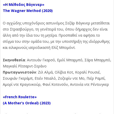
«Η Μέθοδος Βάγκνερ»
The
Wagner
Method
(2020)
Ο αγχώδης υποχόνδριος αστυνόμος Σεζάρ Βάγκνερ μετατίθεται
στο Στρασβούργο, τη γενέτειρά του, όπου δήμαρχος δεν είναι
άλλη από την ίδια του τη μητέρα. Προσπαθεί να αφήσει το
στίγμα του στην ομάδα του, με την υποστήριξη της ιδιόρρυθμης
και ειλικρινούς ιατροδικαστή Ελίζ Μπομόντ.
Σκηνοθεσία
: Αντουάν Γκαρσό, Εμιλί Μπαρμπό, Σάρα Μπαρμπό,
Μαγκαλί Ρίτσαρντ-Σεράνο
Πρωταγωνιστούν
: Ζιλ Αλμά, Ολίβια Κοτ, Κοραλί Ρουσιέ,
Σουφιάν Γκεράμπ, Ετιέν Ντιαλό, Ζοζεφίν ντε Μο, Πιέρ Ραμπί,
Αμορί ντε Κραγενκούρ, Φανί Κοτενσόν, Αντονία ντε Ρέντινγκερ
«French Roulette»
(A Mother’s Ordeal) (2023)