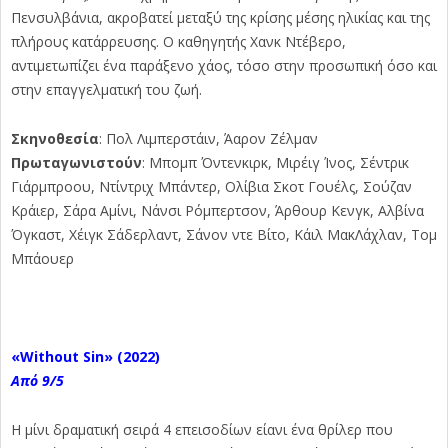
Πενσυλβάνια, ακροβατεί μεταξύ της κρίσης μέσης ηλικίας και της
πλήρους κατάρρευσης. Ο καθηγητής Χανκ Ντέβερο,
αντιμετωπίζει ένα παράξενο χάος, τόσο στην προσωπική όσο και
στην επαγγελματική του ζωή.
Σκηνοθεσία
: Πολ Λιμπερστάιν, Άαρον Ζέλμαν
Πρωταγωνιστούν
: Μπομπ Όντενκιρκ, Μιρέιγ Ίνος, Σέντρικ
Γιάρμπροου, Ντίντριχ Μπάντερ, Ολίβια Σκοτ Γουέλς, Σούζαν
Κράιερ, Σάρα Αμίνι, Νάνσι Ρόμπερτσον, Άρθουρ Κενγκ, Αλβίνα
Όγκαστ, Χέιγκ Σάδερλαντ, Σάνον ντε Βίτο, Κάιλ ΜακΛάχλαν, Τομ
Μπάουερ
«Without
Sin»
(2022)
Από 9/5
Η μίνι δραματική σειρά 4 επεισοδίων είανι ένα θρίλερ που