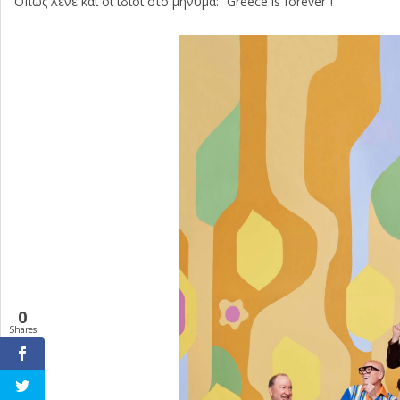
Όπως λένε και οι ίδιοι στο μήνυμα: “Greece is forever”!
0
Shares