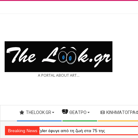
Skip
to
content
THE
A PORTAL ABOUT ART...
LOOK.GR
Secondary
THELOOK.GR
— ΘΈΑΤΡΟ
ΚΙΝΗΜΑΤΟΓΡΆ
Navigation
Menu
Tyler έφυγε από τη ζωή στα 75 της
Breaking News