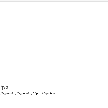
θήνα
,
Τεχνόπολις
,
Τεχνόπολις Δήμου Αθηναίων