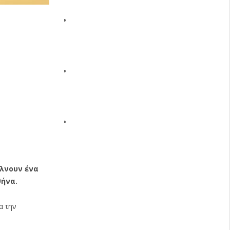
έλνουν ένα
θήνα.
α την