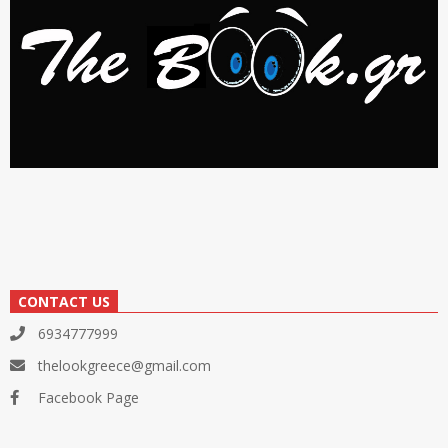
CONTACT US
6934777999
thelookgreece@gmail.com
Facebook Page