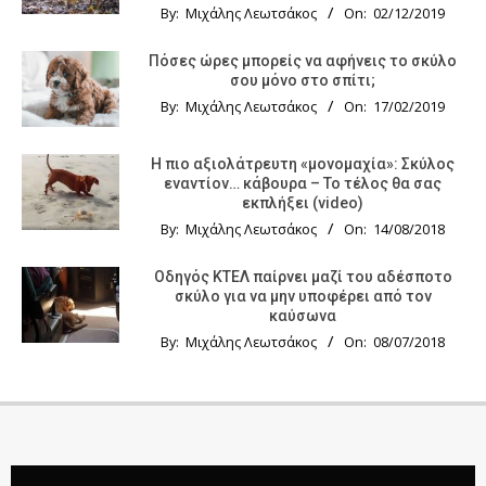
By:
Μιχάλης Λεωτσάκος
On:
02/12/2019
Πόσες ώρες μπορείς να αφήνεις το σκύλο
σου μόνο στο σπίτι;
By:
Μιχάλης Λεωτσάκος
On:
17/02/2019
Η πιο αξιολάτρευτη «μονομαχία»: Σκύλος
εναντίον… κάβουρα – Το τέλος θα σας
εκπλήξει (video)
By:
Μιχάλης Λεωτσάκος
On:
14/08/2018
Οδηγός KTΕΛ παίρνει μαζί του αδέσποτο
σκύλο για να μην υποφέρει από τον
καύσωνα
By:
Μιχάλης Λεωτσάκος
On:
08/07/2018