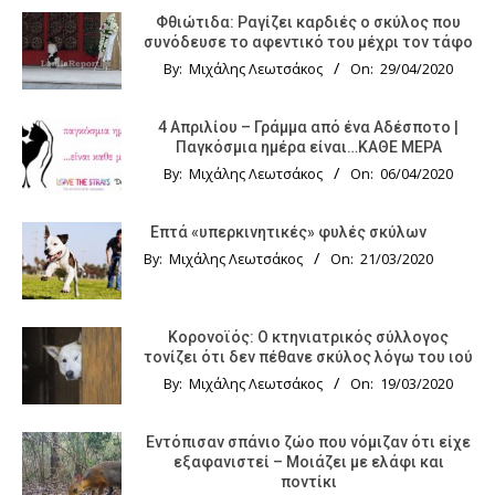
Φθιώτιδα: Ραγίζει καρδιές ο σκύλος που
συνόδευσε το αφεντικό του μέχρι τον τάφο
By:
Μιχάλης Λεωτσάκος
On:
29/04/2020
4 Απριλίου – Γράμμα από ένα Αδέσποτο |
Παγκόσμια ημέρα είναι…ΚΑΘΕ ΜΕΡΑ
By:
Μιχάλης Λεωτσάκος
On:
06/04/2020
Επτά «υπερκινητικές» φυλές σκύλων
By:
Μιχάλης Λεωτσάκος
On:
21/03/2020
Κορονοϊός: Ο κτηνιατρικός σύλλογος
τονίζει ότι δεν πέθανε σκύλος λόγω του ιού
By:
Μιχάλης Λεωτσάκος
On:
19/03/2020
Εντόπισαν σπάνιο ζώο που νόμιζαν ότι είχε
εξαφανιστεί – Μοιάζει με ελάφι και
ποντίκι