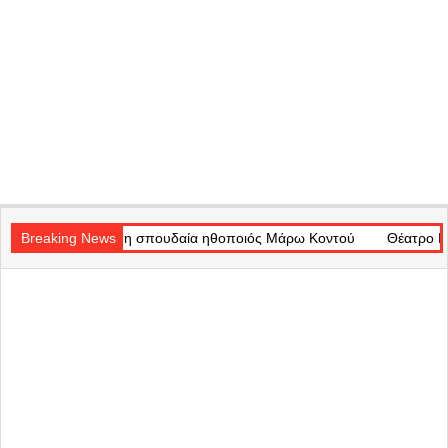
Secondary
 ζωή η σπουδαία ηθοποιός Μάρω Κοντού
Navigation
Breaking News
Θέατρο Badminton: Το χρ
Menu