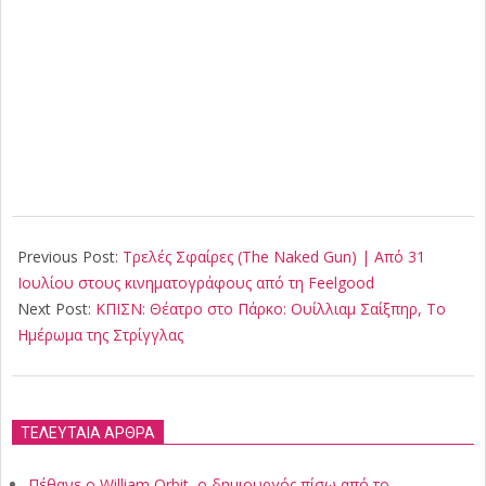
2025-
06-
Previous Post:
Τρελές Σφαίρες (The Naked Gun) | Από 31
28
Ιουλίου στους κινηματογράφους από τη Feelgood
Next Post:
ΚΠΙΣΝ: Θέατρο στο Πάρκο: Ουίλλιαμ Σαίξπηρ, Το
Ημέρωμα της Στρίγγλας
ΤΕΛΕΥΤΑΙΑ ΑΡΘΡΑ
Πέθανε ο William Orbit, ο δημιουργός πίσω από το