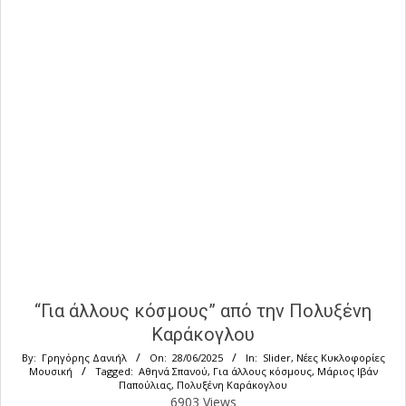
“Για άλλους κόσμους” από την Πολυξένη
Καράκογλου
By:
Γρηγόρης Δανιήλ
On:
28/06/2025
In:
Slider
,
Νέες Κυκλοφορίες
Μουσική
Tagged:
Αθηνά Σπανού
,
Για άλλους κόσμους
,
Μάριος Ιβάν
Παπούλιας
,
Πολυξένη Καράκογλου
6903 Views