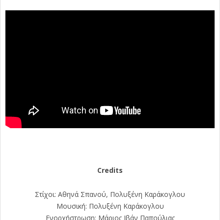
Credits
Στίχοι: Αθηνά Σπανού, Πολυξένη Καράκογλου
Μουσική: Πολυξένη Καράκογλου
Ενορχήστρωση: Μάριος Ιβάν Παπούλιας