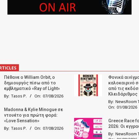
RTICLES
Πέθανε ο William Orbit, ο
Φονικά αινίγμα
δημιουργός πίσω από το
καλοκαιρινό σ
εμβληματικό «Ray of Light»
από τις εκδόσ
Κλειδάριθμος
By:
Tasos P.
On:
07/08/2026
By:
NewsRoom T
On:
01/08/2026
Madonna & Kylie Minogue σε
ντουέτο για πρώτη φορά:
«Love Sensation»
Greece Race fo
2026: Οι εγγρ
By:
Tasos P.
On:
07/08/2026
By:
NewsRoom T