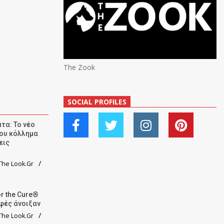
The Zook
SOCIAL PROFILES
τα: Το νέο
ου κόλλημα
εις
he Look.Gr
r the Cure®
αφές άνοιξαν
he Look.Gr