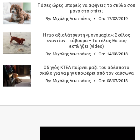
Πόσες ώρες μπορείς να αφήνεις το σκύλο σου
μόνο στο σπίτι;
By:
Μιχάλης Λεωτσάκος
On:
17/02/2019
Η πιο αξιολάτρευτη «μονομαχία»: Σκύλος
εναντίον… κάβουρα – Το τέλος θα σας
εκπλήξει (video)
By:
Μιχάλης Λεωτσάκος
On:
14/08/2018
Οδηγός KTΕΛ παίρνει μαζί του αδέσποτο
σκύλο για να μην υποφέρει από τον καύσωνα
By:
Μιχάλης Λεωτσάκος
On:
08/07/2018