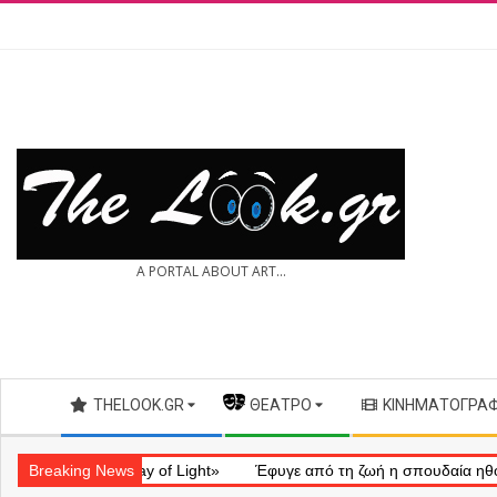
Skip
to
content
THE
A PORTAL ABOUT ART...
LOOK.GR
Secondary
THELOOK.GR
— ΘΈΑΤΡΟ
ΚΙΝΗΜΑΤΟΓΡΆ
Navigation
Menu
ηματικό «Ray of Light»
Breaking News
Έφυγε από τη ζωή η σπουδαία ηθοποιός