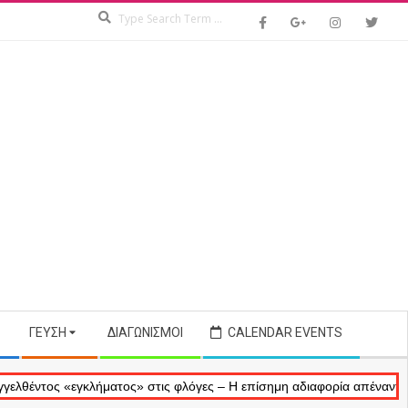
Search
ΓΕΎΣΗ
ΔΙΑΓΩΝΙΣΜΟΊ
CALENDAR EVENTS
ς «εγκλήματος» στις φλόγες – Η επίσημη αδιαφορία απέναντι στις ανα