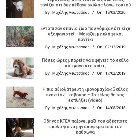
τονίζει ότι δεν πέθανε σκύλος λόγω του ιού
By:
Μιχάλης Λεωτσάκος
On:
19/03/2020
Εντόπισαν σπάνιο ζώο που νόμιζαν ότι είχε
εξαφανιστεί – Μοιάζει με ελάφι και
ποντίκι
By:
Μιχάλης Λεωτσάκος
On:
02/12/2019
Πόσες ώρες μπορείς να αφήνεις το σκύλο
σου μόνο στο σπίτι;
By:
Μιχάλης Λεωτσάκος
On:
17/02/2019
Η πιο αξιολάτρευτη «μονομαχία»: Σκύλος
εναντίον… κάβουρα – Το τέλος θα σας
εκπλήξει (video)
By:
Μιχάλης Λεωτσάκος
On:
14/08/2018
Οδηγός KTΕΛ παίρνει μαζί του αδέσποτο
σκύλο για να μην υποφέρει από τον
καύσωνα