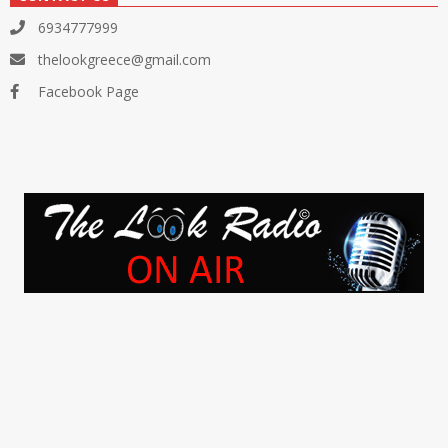
6934777999
thelookgreece@gmail.com
Facebook Page