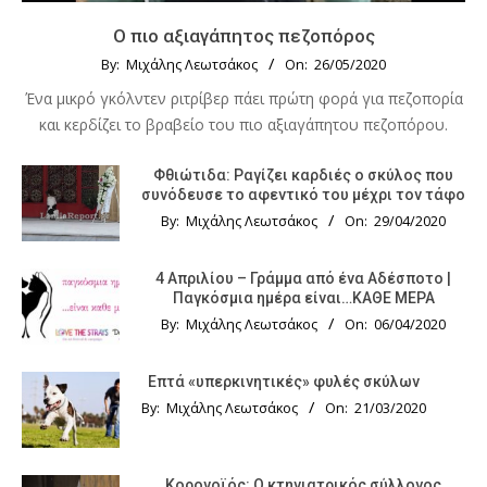
Ο πιο αξιαγάπητος πεζοπόρος
By:
Μιχάλης Λεωτσάκος
On:
26/05/2020
Ένα μικρό γκόλντεν ριτρίβερ πάει πρώτη φορά για πεζοπορία
και κερδίζει το βραβείο του πιο αξιαγάπητου πεζοπόρου.
Φθιώτιδα: Ραγίζει καρδιές ο σκύλος που
συνόδευσε το αφεντικό του μέχρι τον τάφο
By:
Μιχάλης Λεωτσάκος
On:
29/04/2020
4 Απριλίου – Γράμμα από ένα Αδέσποτο |
Παγκόσμια ημέρα είναι…ΚΑΘΕ ΜΕΡΑ
By:
Μιχάλης Λεωτσάκος
On:
06/04/2020
Επτά «υπερκινητικές» φυλές σκύλων
By:
Μιχάλης Λεωτσάκος
On:
21/03/2020
Κορονοϊός: Ο κτηνιατρικός σύλλογος