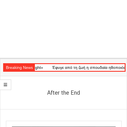
Secondary
ικό «Ray of Light»
Navigation
Breaking News
Έφυγε από τη ζωή η σπουδαία ηθοποιός Μάρω
Menu
After the End