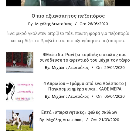
Ο πιο αξιαγάπητος πεζοπόρος
By:
Μιχάλης Λεωτσάκος
On:
26/05/2020
Ένα μικρό γκόλντεν ριτρίβερ πάει πρώτη φορά για πεζοπορία
και κερδίζει το βραβείο του πιο αξιαγάπητου πεζοπόρου.
Φθιώτιδα: Ραγίζει καρδιές ο σκύλος που
συνόδευσε το αφεντικό του μέχρι τον τάφο
By:
Μιχάλης Λεωτσάκος
On:
29/04/2020
4 Απριλίου – Γράμμα από ένα Αδέσποτο |
Παγκόσμια ημέρα είναι…ΚΑΘΕ ΜΕΡΑ
By:
Μιχάλης Λεωτσάκος
On:
06/04/2020
Επτά «υπερκινητικές» φυλές σκύλων
By:
Μιχάλης Λεωτσάκος
On:
21/03/2020