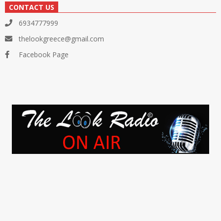
CONTACT US
6934777999
thelookgreece@gmail.com
Facebook Page