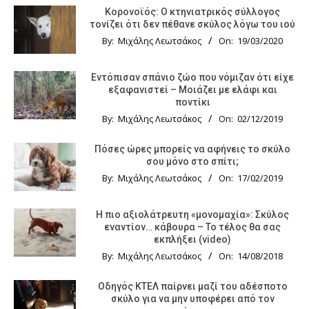
Κορονοϊός: Ο κτηνιατρικός σύλλογος
τονίζει ότι δεν πέθανε σκύλος λόγω του ιού
By:
Μιχάλης Λεωτσάκος
On:
19/03/2020
Εντόπισαν σπάνιο ζώο που νόμιζαν ότι είχε
εξαφανιστεί – Μοιάζει με ελάφι και
ποντίκι
By:
Μιχάλης Λεωτσάκος
On:
02/12/2019
Πόσες ώρες μπορείς να αφήνεις το σκύλο
σου μόνο στο σπίτι;
By:
Μιχάλης Λεωτσάκος
On:
17/02/2019
Η πιο αξιολάτρευτη «μονομαχία»: Σκύλος
εναντίον… κάβουρα – Το τέλος θα σας
εκπλήξει (video)
By:
Μιχάλης Λεωτσάκος
On:
14/08/2018
Οδηγός KTΕΛ παίρνει μαζί του αδέσποτο
σκύλο για να μην υποφέρει από τον