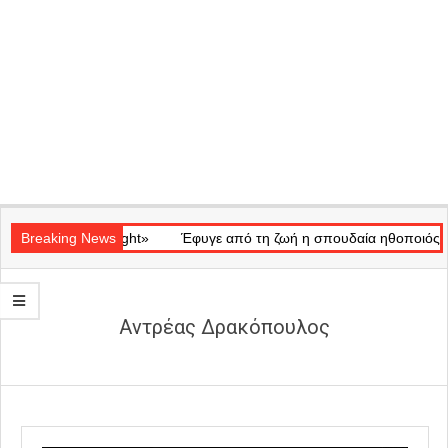
Secondary
ικό «Ray of Light»
Navigation
Breaking News
Έφυγε από τη ζωή η σπουδαία ηθοποιός Μάρ
Menu
Aντρέας Δρακόπουλος