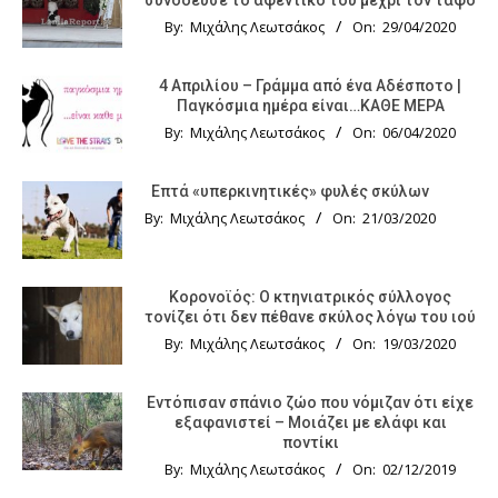
By:
Μιχάλης Λεωτσάκος
On:
29/04/2020
4 Απριλίου – Γράμμα από ένα Αδέσποτο |
Παγκόσμια ημέρα είναι…ΚΑΘΕ ΜΕΡΑ
By:
Μιχάλης Λεωτσάκος
On:
06/04/2020
Επτά «υπερκινητικές» φυλές σκύλων
By:
Μιχάλης Λεωτσάκος
On:
21/03/2020
Κορονοϊός: Ο κτηνιατρικός σύλλογος
τονίζει ότι δεν πέθανε σκύλος λόγω του ιού
By:
Μιχάλης Λεωτσάκος
On:
19/03/2020
Εντόπισαν σπάνιο ζώο που νόμιζαν ότι είχε
εξαφανιστεί – Μοιάζει με ελάφι και
ποντίκι
By:
Μιχάλης Λεωτσάκος
On:
02/12/2019