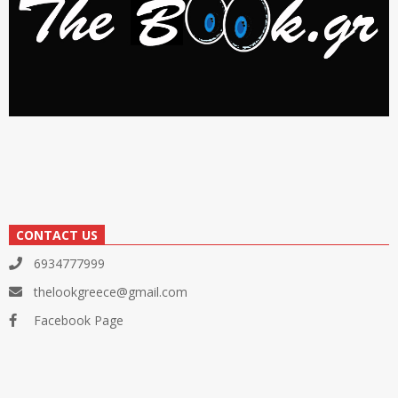
CONTACT US
6934777999
thelookgreece@gmail.com
Facebook Page