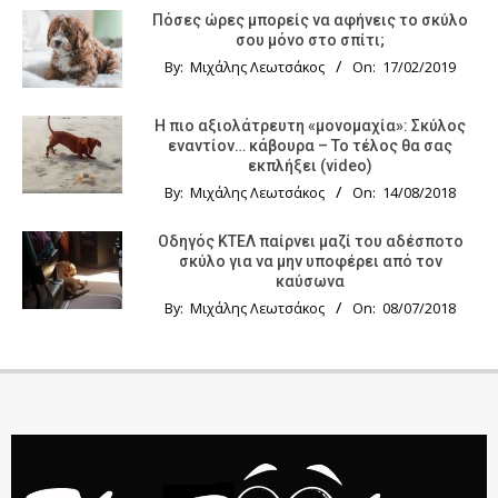
Πόσες ώρες μπορείς να αφήνεις το σκύλο
σου μόνο στο σπίτι;
By:
Μιχάλης Λεωτσάκος
On:
17/02/2019
Η πιο αξιολάτρευτη «μονομαχία»: Σκύλος
εναντίον… κάβουρα – Το τέλος θα σας
εκπλήξει (video)
By:
Μιχάλης Λεωτσάκος
On:
14/08/2018
Οδηγός KTΕΛ παίρνει μαζί του αδέσποτο
σκύλο για να μην υποφέρει από τον
καύσωνα
By:
Μιχάλης Λεωτσάκος
On:
08/07/2018