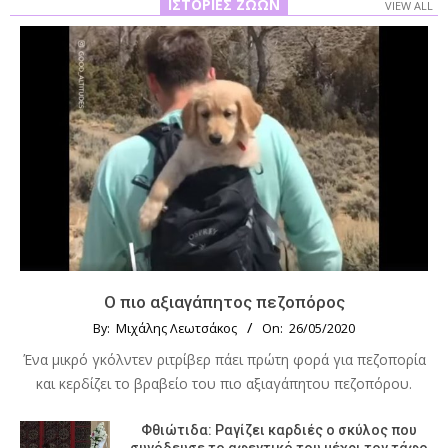
ΙΣΤΟΡΊΕΣ ΖΏΩΝ
VIEW ALL
Ο πιο αξιαγάπητος πεζοπόρος
By:
Μιχάλης Λεωτσάκος
On:
26/05/2020
Ένα μικρό γκόλντεν ριτρίβερ πάει πρώτη φορά για πεζοπορία
και κερδίζει το βραβείο του πιο αξιαγάπητου πεζοπόρου.
Φθιώτιδα: Ραγίζει καρδιές ο σκύλος που
συνόδευσε το αφεντικό του μέχρι τον τάφο