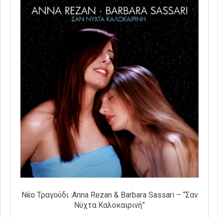
Νέο Τραγούδι :Anna Rezan & Barbara Sassari – “Σαν
Νύχτα Καλοκαιρινή”