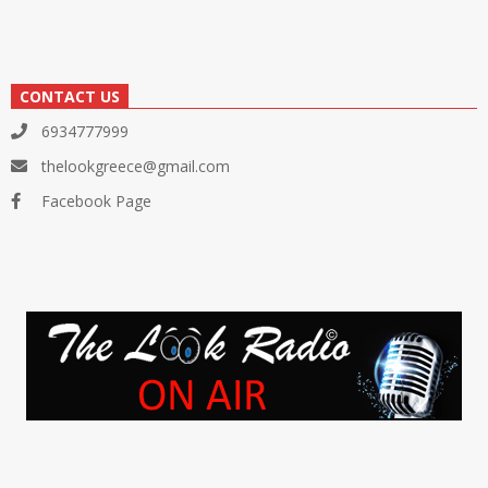
CONTACT US
6934777999
thelookgreece@gmail.com
Facebook Page