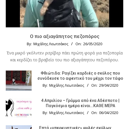
Ο πιο αξιαγάπητος πεζοπόρος
By:
Μιχάλης Λεωτσάκος
On:
26/05/2020
Ένα μικρό γκόλντεν ριτρίβερ πάει πρώτη φορά για πεζοπορία
και κερδίζει το βραβείο του πιο αξιαγάπητου πεζοπόρου.
Φθιώτιδα: Ραγίζει καρδιές ο σκύλος που
συνόδευσε το αφεντικό του μέχρι τον τάφο
By:
Μιχάλης Λεωτσάκος
On:
29/04/2020
4 Απριλίου – Γράμμα από ένα Αδέσποτο |
Παγκόσμια ημέρα είναι…ΚΑΘΕ ΜΕΡΑ
By:
Μιχάλης Λεωτσάκος
On:
06/04/2020
Επτά «υπερκινητικές» φυλές σκύλων