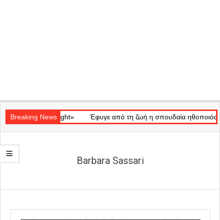
Secondary
κό «Ray of Light»
Navigation
Breaking News
Έφυγε από τη ζωή η σπουδαία ηθοποιός Μάρω 
Menu
Barbara Sassari