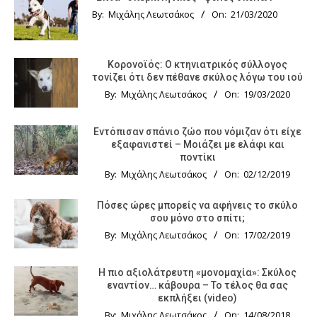
By:
Μιχάλης Λεωτσάκος
On:
21/03/2020
Κορονοϊός: Ο κτηνιατρικός σύλλογος
τονίζει ότι δεν πέθανε σκύλος λόγω του ιού
By:
Μιχάλης Λεωτσάκος
On:
19/03/2020
Εντόπισαν σπάνιο ζώο που νόμιζαν ότι είχε
εξαφανιστεί – Μοιάζει με ελάφι και
ποντίκι
By:
Μιχάλης Λεωτσάκος
On:
02/12/2019
Πόσες ώρες μπορείς να αφήνεις το σκύλο
σου μόνο στο σπίτι;
By:
Μιχάλης Λεωτσάκος
On:
17/02/2019
Η πιο αξιολάτρευτη «μονομαχία»: Σκύλος
εναντίον… κάβουρα – Το τέλος θα σας
εκπλήξει (video)
By:
Μιχάλης Λεωτσάκος
On:
14/08/2018