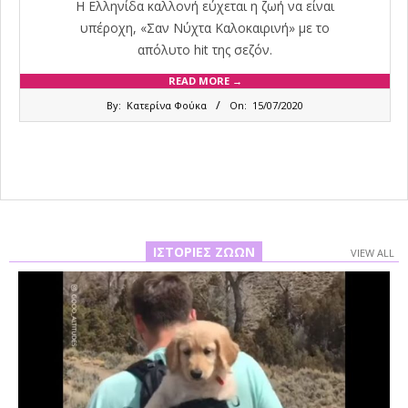
Η Ελληνίδα καλλονή εύχεται η ζωή να είναι
υπέροχη, «Σαν Νύχτα Καλοκαιρινή» με το
απόλυτο hit της σεζόν.
READ MORE →
2020-
By:
Κατερίνα Φούκα
On:
15/07/2020
07-
15
ΙΣΤΟΡΊΕΣ ΖΏΩΝ
VIEW ALL