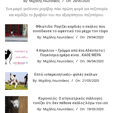
By:
Μιχάλης Λεωτσάκος
On:
26/05/2020
Ένα μικρό γκόλντεν ριτρίβερ πάει πρώτη φορά για πεζοπορία
και κερδίζει το βραβείο του πιο αξιαγάπητου πεζοπόρου.
Φθιώτιδα: Ραγίζει καρδιές ο σκύλος που
συνόδευσε το αφεντικό του μέχρι τον τάφο
By:
Μιχάλης Λεωτσάκος
On:
29/04/2020
4 Απριλίου – Γράμμα από ένα Αδέσποτο |
Παγκόσμια ημέρα είναι…ΚΑΘΕ ΜΕΡΑ
By:
Μιχάλης Λεωτσάκος
On:
06/04/2020
Επτά «υπερκινητικές» φυλές σκύλων
By:
Μιχάλης Λεωτσάκος
On:
21/03/2020
Κορονοϊός: Ο κτηνιατρικός σύλλογος
τονίζει ότι δεν πέθανε σκύλος λόγω του ιού
By:
Μιχάλης Λεωτσάκος
On:
19/03/2020