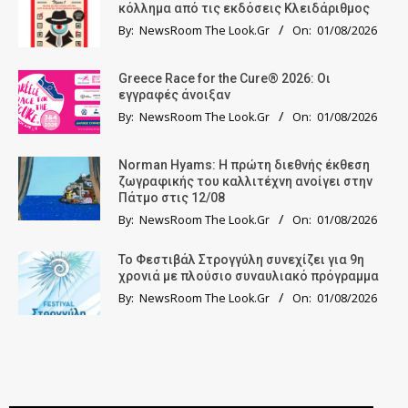
κόλλημα από τις εκδόσεις Κλειδάριθμος
By:
NewsRoom The Look.Gr
On:
01/08/2026
Greece Race for the Cure® 2026: Οι
εγγραφές άνοιξαν
By:
NewsRoom The Look.Gr
On:
01/08/2026
Norman Hyams: Η πρώτη διεθνής έκθεση
ζωγραφικής του καλλιτέχνη ανοίγει στην
Πάτμο στις 12/08
By:
NewsRoom The Look.Gr
On:
01/08/2026
Το Φεστιβάλ Στρογγύλη συνεχίζει για 9η
χρονιά με πλούσιο συναυλιακό πρόγραμμα
By:
NewsRoom The Look.Gr
On:
01/08/2026