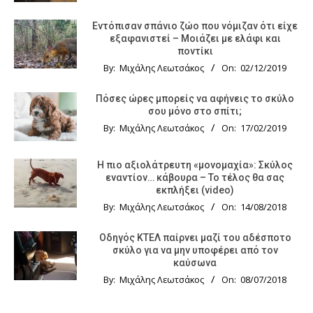
Εντόπισαν σπάνιο ζώο που νόμιζαν ότι είχε
εξαφανιστεί – Μοιάζει με ελάφι και
ποντίκι
By:
Μιχάλης Λεωτσάκος
On:
02/12/2019
Πόσες ώρες μπορείς να αφήνεις το σκύλο
σου μόνο στο σπίτι;
By:
Μιχάλης Λεωτσάκος
On:
17/02/2019
Η πιο αξιολάτρευτη «μονομαχία»: Σκύλος
εναντίον… κάβουρα – Το τέλος θα σας
εκπλήξει (video)
By:
Μιχάλης Λεωτσάκος
On:
14/08/2018
Οδηγός KTΕΛ παίρνει μαζί του αδέσποτο
σκύλο για να μην υποφέρει από τον
καύσωνα
By:
Μιχάλης Λεωτσάκος
On:
08/07/2018