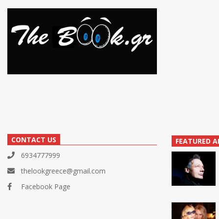
CONTACT US
FEATURED A
6934777999
thelookgreece@gmail.com
Facebook Page