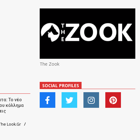
The Zook
SOCIAL PROFILES
τα: Το νέο
ου κόλλημα
εις
he Look.Gr