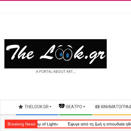
Skip
to
content
THE
A PORTAL ABOUT ART...
LOOK.GR
Secondary
THELOOK.GR
— ΘΈΑΤΡΟ
ΚΙΝΗΜΑΤΟΓΡΆ
Navigation
Menu
ηματικό «Ray of Light»
Breaking News
Έφυγε από τη ζωή η σπουδαία ηθοποιός 