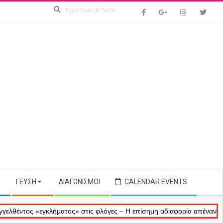
Search
ΓΕΎΣΗ
ΔΙΑΓΩΝΙΣΜΟΊ
CALENDAR EVENTS
ς «εγκλήματος» στις φλόγες – Η επίσημη αδιαφορία απέναντι στις ανα