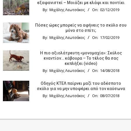
εξαφανιστεί – Μοιάζει με ελάφι και ποντίκι
By:
Μιχάλης Λεωτσάκος
On:
02/12/2019
Πόσες ώρες μπορείς να αφήνεις το σκύλο σου
μόνο στο σπίτι;
By:
Μιχάλης Λεωτσάκος
On:
17/02/2019
Η πιο αξιολάτρευτη «μονομαχία»: Σκύλος
εναντίον… κάβουρα – Το τέλος θα σας
εκπλήξει (video)
By:
Μιχάλης Λεωτσάκος
On:
14/08/2018
Οδηγός KTΕΛ παίρνει μαζί του αδέσποτο
σκύλο για να μην υποφέρει από τον καύσωνα
By:
Μιχάλης Λεωτσάκος
On:
08/07/2018