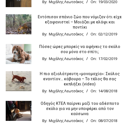
By:
Μιχάλης Λεωτσάκος
On:
19/03/2020
Εντόπισαν σπάνιο ζώο που νόμιζαν ότι είχε
εξαφανιστεί – Μοιάζει με ελάφι και
ποντίκι
By:
Μιχάλης Λεωτσάκος
On:
02/12/2019
Πόσες ώρες μπορείς να αφήνεις το σκύλο
σου μόνο στο σπίτι;
By:
Μιχάλης Λεωτσάκος
On:
17/02/2019
Η πιο αξιολάτρευτη «μονομαχία»: Σκύλος
εναντίον… κάβουρα – Το τέλος θα σας
εκπλήξει (video)
By:
Μιχάλης Λεωτσάκος
On:
14/08/2018
Οδηγός KTΕΛ παίρνει μαζί του αδέσποτο
σκύλο για να μην υποφέρει από τον
καύσωνα
By:
Μιχάλης Λεωτσάκος
On:
08/07/2018