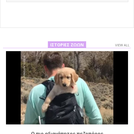
21
ΙΣΤΟΡΊΕΣ ΖΏΩΝ
VIEW ALL
Ο πιο αξιαγάπητος πεζοπόρος