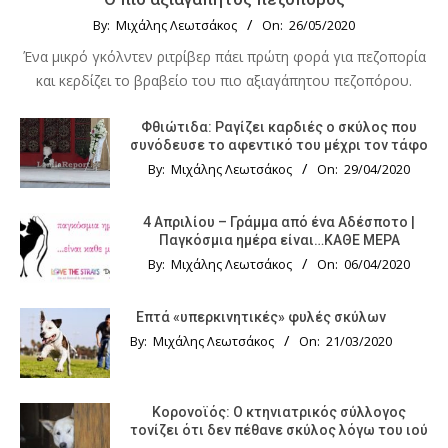
By:
Μιχάλης Λεωτσάκος
On:
26/05/2020
Ένα μικρό γκόλντεν ριτρίβερ πάει πρώτη φορά για πεζοπορία
και κερδίζει το βραβείο του πιο αξιαγάπητου πεζοπόρου.
Φθιώτιδα: Ραγίζει καρδιές ο σκύλος που
συνόδευσε το αφεντικό του μέχρι τον τάφο
By:
Μιχάλης Λεωτσάκος
On:
29/04/2020
4 Απριλίου – Γράμμα από ένα Αδέσποτο |
Παγκόσμια ημέρα είναι…ΚΑΘΕ ΜΕΡΑ
By:
Μιχάλης Λεωτσάκος
On:
06/04/2020
Επτά «υπερκινητικές» φυλές σκύλων
By:
Μιχάλης Λεωτσάκος
On:
21/03/2020
Κορονοϊός: Ο κτηνιατρικός σύλλογος
τονίζει ότι δεν πέθανε σκύλος λόγω του ιού