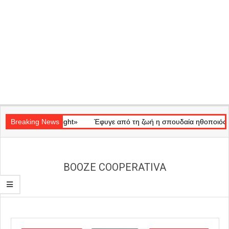
Secondary
κό «Ray of Light»
Navigation
Breaking News
Έφυγε από τη ζωή η σπουδαία ηθοποιός Μάρω
Menu
BOOZE COOPERATIVA