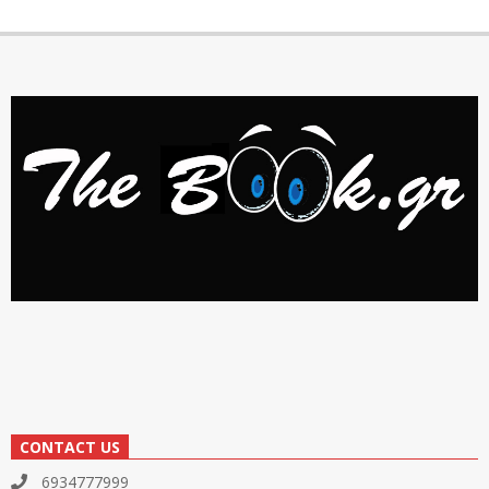
CONTACT US
6934777999