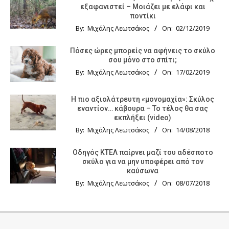
εξαφανιστεί – Μοιάζει με ελάφι και
ποντίκι
By:
Μιχάλης Λεωτσάκος
On:
02/12/2019
Πόσες ώρες μπορείς να αφήνεις το σκύλο
σου μόνο στο σπίτι;
By:
Μιχάλης Λεωτσάκος
On:
17/02/2019
Η πιο αξιολάτρευτη «μονομαχία»: Σκύλος
εναντίον… κάβουρα – Το τέλος θα σας
εκπλήξει (video)
By:
Μιχάλης Λεωτσάκος
On:
14/08/2018
Οδηγός KTΕΛ παίρνει μαζί του αδέσποτο
σκύλο για να μην υποφέρει από τον
καύσωνα
By:
Μιχάλης Λεωτσάκος
On:
08/07/2018