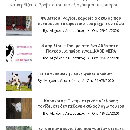
και κερδίζει το βραβείο του πιο αξιαγάπητου πεζοπόρου.
Φθιώτιδα: Ραγίζει καρδιές ο σκύλος που
συνόδευσε το αφεντικό του μέχρι τον τάφο
By:
Μιχάλης Λεωτσάκος
On:
29/04/2020
4 Απριλίου – Γράμμα από ένα Αδέσποτο |
Παγκόσμια ημέρα είναι…ΚΑΘΕ ΜΕΡΑ
By:
Μιχάλης Λεωτσάκος
On:
06/04/2020
Επτά «υπερκινητικές» φυλές σκύλων
By:
Μιχάλης Λεωτσάκος
On:
21/03/2020
Κορονοϊός: Ο κτηνιατρικός σύλλογος
τονίζει ότι δεν πέθανε σκύλος λόγω του ιού
By:
Μιχάλης Λεωτσάκος
On:
19/03/2020
Εντόπισαν σπάνιο ζώο που νόμιζαν ότι είχε