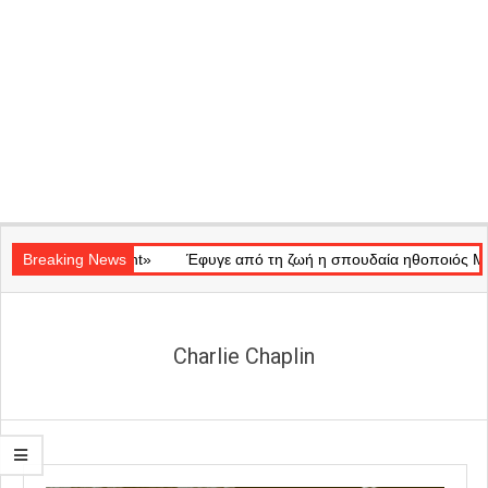
Secondary
«Ray of Light»
Navigation
Breaking News
Έφυγε από τη ζωή η σπουδαία ηθοποιός Μάρω Κο
Menu
Charlie Chaplin