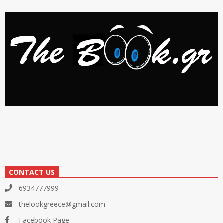
CONTACT US
6934777999
thelookgreece@gmail.com
Facebook Page