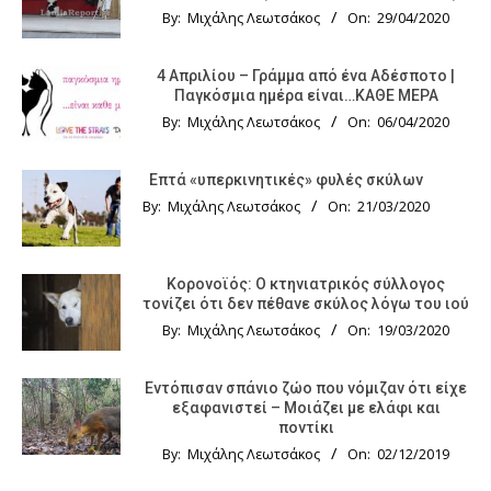
By:
Μιχάλης Λεωτσάκος
On:
29/04/2020
4 Απριλίου – Γράμμα από ένα Αδέσποτο |
Παγκόσμια ημέρα είναι…ΚΑΘΕ ΜΕΡΑ
By:
Μιχάλης Λεωτσάκος
On:
06/04/2020
Επτά «υπερκινητικές» φυλές σκύλων
By:
Μιχάλης Λεωτσάκος
On:
21/03/2020
Κορονοϊός: Ο κτηνιατρικός σύλλογος
τονίζει ότι δεν πέθανε σκύλος λόγω του ιού
By:
Μιχάλης Λεωτσάκος
On:
19/03/2020
Εντόπισαν σπάνιο ζώο που νόμιζαν ότι είχε
εξαφανιστεί – Μοιάζει με ελάφι και
ποντίκι
By:
Μιχάλης Λεωτσάκος
On:
02/12/2019