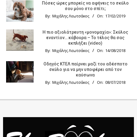
Πόσες ώρες μπορείς να αφήνεις το σκύλο
σου μόνο στο σπίτι;
By:
Μιχάλης Λεωτσάκος
On:
17/02/2019
Η πιο αξιολάτρευτη «μονομαχία»: Σκύλος
εναντίον… κάβουρα – Το τέλος θα σας
εκπλήξει (video)
By:
Μιχάλης Λεωτσάκος
On:
14/08/2018
Οδηγός KTΕΛ παίρνει μαζί του αδέσποτο
σκύλο για να μην υποφέρει από τον
καύσωνα
By:
Μιχάλης Λεωτσάκος
On:
08/07/2018