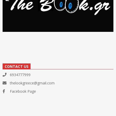
CONTACT US
6934777999
thelookgreece@gmail.com
Facebook Page