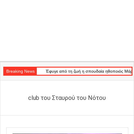
Secondary
f Light»
Navigation
Breaking News
Έφυγε από τη ζωή η σπουδαία ηθοποιός Μάρω Κοντού
Menu
club του Σταυρού του Νότου