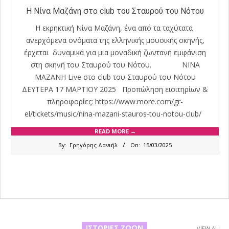
Η Νίνα Μαζάνη στο club του Σταυρού του Νότου
Η εκρηκτική Νίνα Μαζάνη, ένα από τα ταχύτατα
ανερχόμενα ονόματα της ελληνικής μουσικής σκηνής,
έρχεται δυναμικά για μια μοναδική ζωντανή εμφάνιση
στη σκηνή του Σταυρού του Νότου. ΝΙΝΑ
ΜΑΖΑΝΗ Live στο club του Σταυρού του Νότου
ΔΕΥΤΕΡΑ 17 ΜΑΡΤΙΟΥ 2025 Προπώληση εισιτηρίων &
πληροφορίες: https://www.more.com/gr-
el/tickets/music/nina-mazani-stauros-tou-notou-club/
READ MORE →
2025-
By:
Γρηγόρης Δανιήλ
On:
15/03/2025
03-
15
ΙΣΤΟΡΊΕΣ ΖΏΩΝ
VIEW ALL