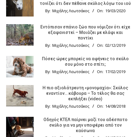
τονίζει ότι δεν πέθανε σκύλος λόγω του ιού
By:
Μιχάλης Λεωτσάκος
On:
19/03/2020
Εντόπισαν σπάνιο ζώο που νόμιζαν ότι είχε
εξαφανιστεί – Μοιάζει με ελάφι και
ποντίκι
By:
Μιχάλης Λεωτσάκος
On:
02/12/2019
Πόσες ώρες μπορείς να αφήνεις το σκύλο
σου μόνο στο σπίτι;
By:
Μιχάλης Λεωτσάκος
On:
17/02/2019
Η πιο αξιολάτρευτη «μονομαχία»: Σκύλος
εναντίον… κάβουρα – Το τέλος θα σας
εκπλήξει (video)
By:
Μιχάλης Λεωτσάκος
On:
14/08/2018
Οδηγός KTΕΛ παίρνει μαζί του αδέσποτο
σκύλο για να μην υποφέρει από τον
καύσωνα