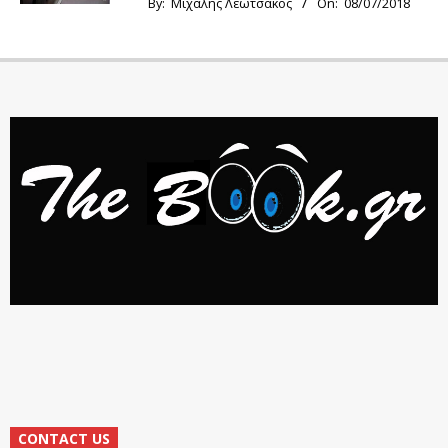
By:
Μιχάλης Λεωτσάκος
On:
08/07/2018
CONTACT US