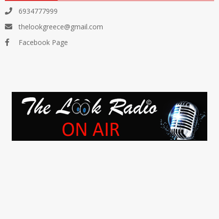
6934777999
thelookgreece@gmail.com
Facebook Page