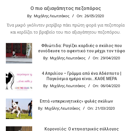
Ο πιο αξιαγάπητος πεζοπόρος
By:
Μιχάλης Λεωτσάκος
On:
26/05/2020
Ένα μικρό γκόλντεν ριτρίβερ πάει πρώτη φορά για πεζοπορία
και κερδίζει το βραβείο του πιο αξιαγάπητου πεζοπόρου.
Φθιώτιδα: Ραγίζει καρδιές ο σκύλος που
συνόδευσε το αφεντικό του μέχρι τον τάφο
By:
Μιχάλης Λεωτσάκος
On:
29/04/2020
4 Απριλίου – Γράμμα από ένα Αδέσποτο |
Παγκόσμια ημέρα είναι…ΚΑΘΕ ΜΕΡΑ
By:
Μιχάλης Λεωτσάκος
On:
06/04/2020
Επτά «υπερκινητικές» φυλές σκύλων
By:
Μιχάλης Λεωτσάκος
On:
21/03/2020
Κορονοϊός: Ο κτηνιατρικός σύλλογος