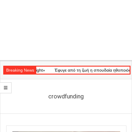
Secondary
κό «Ray of Light»
Navigation
Breaking News
Έφυγε από τη ζωή η σπουδαία ηθοποιός Μάρω
Menu
crowdfunding