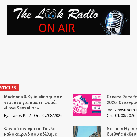
RTICLES
Madonna & Kylie Minogue σε
Greece Race fo
ντουέτο για πρώτη φορά:
2026: Οι εγγρ
«Love Sensation»
By:
NewsRoom T
By:
Tasos P.
On:
07/08/2026
On:
01/08/2026
Φονικά αινίγματα: Το νέο
Norman Hyams
καλοκαιρινό σου κόλλημα
διεθνής έκθε