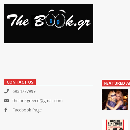
CONTACT US
FEATURED A
6934777999
thelookgreece@gmail.com
Facebook Page