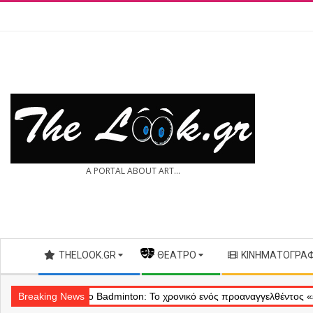
Skip
to
content
THE
A PORTAL ABOUT ART...
LOOK.GR
Secondary
THELOOK.GR
— ΘΈΑΤΡΟ
ΚΙΝΗΜΑΤΟΓΡΆ
Navigation
Menu
Breaking News
Θέατρο Badminton: Το χρονικό ενός προαναγγελθέντος «εγκλήματο