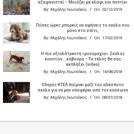
εξαφανιστεί – Μοιάζει με ελάφι και ποντίκι
By:
Μιχάλης Λεωτσάκος
On:
02/12/2019
Πόσες ώρες μπορείς να αφήνεις το σκύλο σου
μόνο στο σπίτι;
By:
Μιχάλης Λεωτσάκος
On:
17/02/2019
Η πιο αξιολάτρευτη «μονομαχία»: Σκύλος
εναντίον… κάβουρα – Το τέλος θα σας
εκπλήξει (video)
By:
Μιχάλης Λεωτσάκος
On:
14/08/2018
Οδηγός KTΕΛ παίρνει μαζί του αδέσποτο
σκύλο για να μην υποφέρει από τον καύσωνα
By:
Μιχάλης Λεωτσάκος
On:
08/07/2018