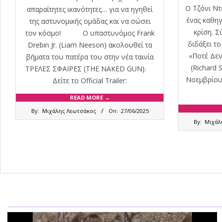
Ο Τζόνι Ντ
απαραίτητες ικανότητες… για να ηγηθεί
ένας καθηγ
της αστυνομικής ομάδας και να σώσει
κρίση. Σ
τον κόσμο! Ο υπαστυνόμος Frank
διδάξει το
Drebin Jr. (Liam Neeson) ακολουθεί τα
«Ποτέ Δεν
βήματα του πατέρα του στην νέα ταινία
(Richard 
ΤΡΕΛΕΣ ΣΦΑΙΡΕΣ (THE NAKED GUN).
Νοεμβρίου
Δείτε το Official Trailer:
READ MORE →
2025-
By:
Μιχάλης Λεωτσάκος
On:
27/06/2025
06-
2019-
By:
Μιχάλ
27
11-
08