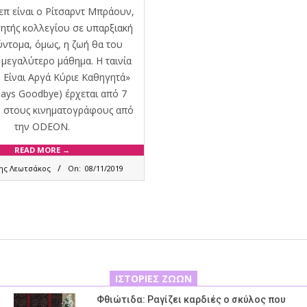
επ είναι ο Ρίτσαρντ Μπράουν,
ητής κολλεγίου σε υπαρξιακή
ύντομα, όμως, η ζωή θα του
 μεγαλύτερο μάθημα. Η ταινία
 Είναι Αργά Κύριε Καθηγητά»
Says Goodbye) έρχεται από 7
 στους κινηματογράφους από
την ODEON.
READ MORE →
ης Λεωτσάκος
On:
08/11/2019
ΙΣΤΟΡΊΕΣ ΖΏΩΝ
Φθιώτιδα: Ραγίζει καρδιές ο σκύλος που