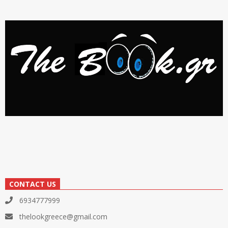
CONTACT US
6934777999
thelookgreece@gmail.com