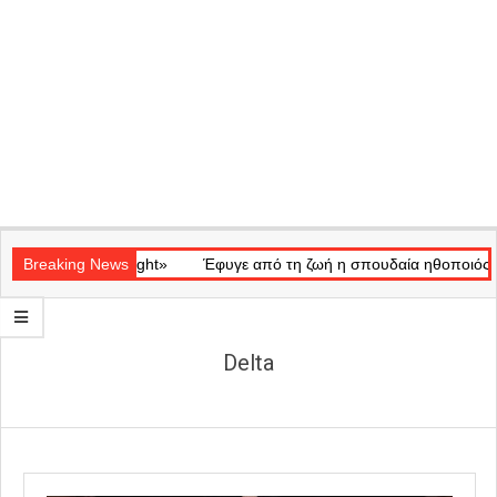
Secondary
κό «Ray of Light»
Navigation
Breaking News
Έφυγε από τη ζωή η σπουδαία ηθοποιός Μάρω
Menu
Delta