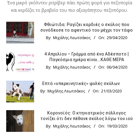
Ένα μικρό γκόλντεν ριτρίβερ πάει πρώτη φορά για πεζοπορία
και κερδίζει το βραβείο του πιο αξιαγάπητου πεζοπόρου.
Φθιώτιδα: Ραγίζει καρδιές ο σκύλος που
συνόδευσε το αφεντικό του μέχρι τον τάφο
By:
Μιχάλης Λεωτσάκος
On:
29/04/2020
4 Απριλίου – Γράμμα από ένα Αδέσποτο |
Παγκόσμια ημέρα είναι…ΚΑΘΕ ΜΕΡΑ
By:
Μιχάλης Λεωτσάκος
On:
06/04/2020
Επτά «υπερκινητικές» φυλές σκύλων
By:
Μιχάλης Λεωτσάκος
On:
21/03/2020
Κορονοϊός: Ο κτηνιατρικός σύλλογος
τονίζει ότι δεν πέθανε σκύλος λόγω του ιού
By:
Μιχάλης Λεωτσάκος
On:
19/03/2020