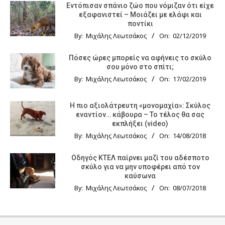
Εντόπισαν σπάνιο ζώο που νόμιζαν ότι είχε
εξαφανιστεί – Μοιάζει με ελάφι και
ποντίκι
By:
Μιχάλης Λεωτσάκος
On:
02/12/2019
Πόσες ώρες μπορείς να αφήνεις το σκύλο
σου μόνο στο σπίτι;
By:
Μιχάλης Λεωτσάκος
On:
17/02/2019
Η πιο αξιολάτρευτη «μονομαχία»: Σκύλος
εναντίον… κάβουρα – Το τέλος θα σας
εκπλήξει (video)
By:
Μιχάλης Λεωτσάκος
On:
14/08/2018
Οδηγός KTΕΛ παίρνει μαζί του αδέσποτο
σκύλο για να μην υποφέρει από τον
καύσωνα
By:
Μιχάλης Λεωτσάκος
On:
08/07/2018