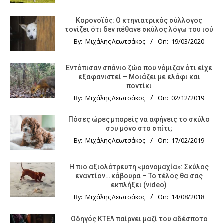
Κορονοϊός: Ο κτηνιατρικός σύλλογος
τονίζει ότι δεν πέθανε σκύλος λόγω του ιού
By:
Μιχάλης Λεωτσάκος
On:
19/03/2020
Εντόπισαν σπάνιο ζώο που νόμιζαν ότι είχε
εξαφανιστεί – Μοιάζει με ελάφι και
ποντίκι
By:
Μιχάλης Λεωτσάκος
On:
02/12/2019
Πόσες ώρες μπορείς να αφήνεις το σκύλο
σου μόνο στο σπίτι;
By:
Μιχάλης Λεωτσάκος
On:
17/02/2019
Η πιο αξιολάτρευτη «μονομαχία»: Σκύλος
εναντίον… κάβουρα – Το τέλος θα σας
εκπλήξει (video)
By:
Μιχάλης Λεωτσάκος
On:
14/08/2018
Οδηγός KTΕΛ παίρνει μαζί του αδέσποτο