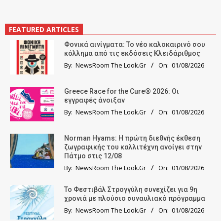
FEATURED ARTICLES
Φονικά αινίγματα: Το νέο καλοκαιρινό σου
κόλλημα από τις εκδόσεις Κλειδάριθμος
By:
NewsRoom The Look.Gr
On:
01/08/2026
Greece Race for the Cure® 2026: Οι
εγγραφές άνοιξαν
By:
NewsRoom The Look.Gr
On:
01/08/2026
Norman Hyams: Η πρώτη διεθνής έκθεση
ζωγραφικής του καλλιτέχνη ανοίγει στην
Πάτμο στις 12/08
By:
NewsRoom The Look.Gr
On:
01/08/2026
Το Φεστιβάλ Στρογγύλη συνεχίζει για 9η
χρονιά με πλούσιο συναυλιακό πρόγραμμα
By:
NewsRoom The Look.Gr
On:
01/08/2026