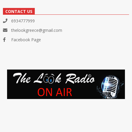
CONTACT US
6934777999
thelookgreece@gmail.com
Facebook Page