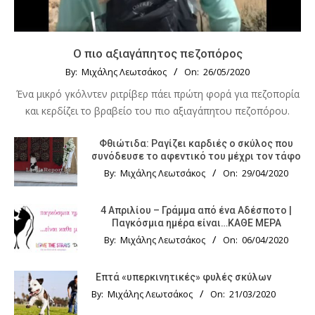
Ο πιο αξιαγάπητος πεζοπόρος
By:
Μιχάλης Λεωτσάκος
On:
26/05/2020
Ένα μικρό γκόλντεν ριτρίβερ πάει πρώτη φορά για πεζοπορία
και κερδίζει το βραβείο του πιο αξιαγάπητου πεζοπόρου.
Φθιώτιδα: Ραγίζει καρδιές ο σκύλος που
συνόδευσε το αφεντικό του μέχρι τον τάφο
By:
Μιχάλης Λεωτσάκος
On:
29/04/2020
4 Απριλίου – Γράμμα από ένα Αδέσποτο |
Παγκόσμια ημέρα είναι…ΚΑΘΕ ΜΕΡΑ
By:
Μιχάλης Λεωτσάκος
On:
06/04/2020
Επτά «υπερκινητικές» φυλές σκύλων
By:
Μιχάλης Λεωτσάκος
On:
21/03/2020