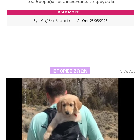
που θαυμάζω και υπεραγαπώ, το τραγούδι
READ MORE →
2025-
By:
Μιχάλης Λεωτσάκος
On:
23/05/2025
05-
23
ΙΣΤΟΡΊΕΣ ΖΏΩΝ
VIEW ALL