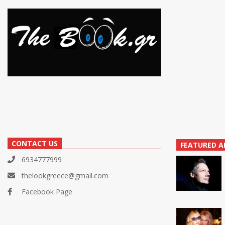
CONTACT US
FEATURED A
6934777999
thelookgreece@gmail.com
Facebook Page