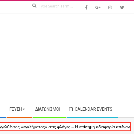
Search
ΓΕΎΣΗ
ΔΙΑΓΩΝΙΣΜΟΊ
CALENDAR EVENTS
ς «εγκλήματος» στις φλόγες – Η επίσημη αδιαφορία απέναντι στις ανα