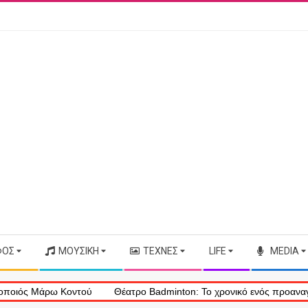
ΦΟΣ
ΜΟΥΣΙΚΉ
ΤΈΧΝΕΣ
LIFE
MEDIA
Μάρω Κοντού
Θέατρο Badminton: Το χρονικό ενός προαναγγελθέντο