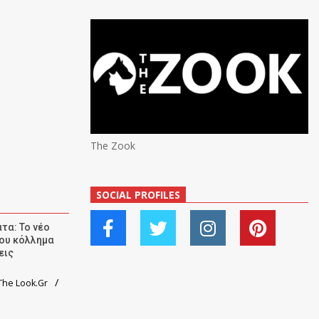
The Zook
SOCIAL PROFILES
τα: Το νέο
ου κόλλημα
εις
he Look.Gr