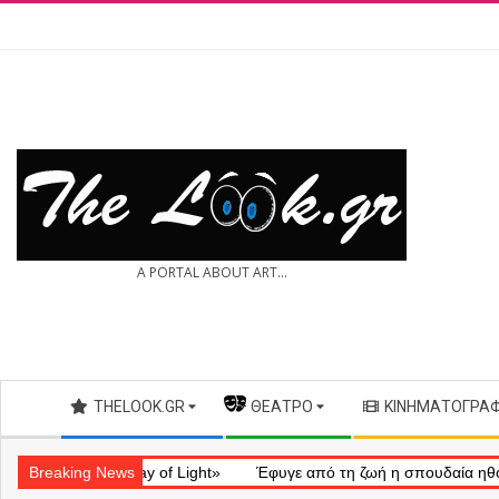
Skip
to
content
THE
A PORTAL ABOUT ART...
LOOK.GR
Secondary
THELOOK.GR
— ΘΈΑΤΡΟ
ΚΙΝΗΜΑΤΟΓΡΆ
Navigation
Menu
ηματικό «Ray of Light»
Breaking News
Έφυγε από τη ζωή η σπουδαία ηθοποιός 