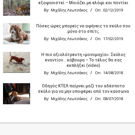
εξαφανιστεί – Μοιάζει με ελάφι και ποντίκι
By:
Μιχάλης Λεωτσάκος
On:
02/12/2019
Πόσες ώρες μπορείς να αφήνεις το σκύλο σου
μόνο στο σπίτι;
By:
Μιχάλης Λεωτσάκος
On:
17/02/2019
Η πιο αξιολάτρευτη «μονομαχία»: Σκύλος
εναντίον… κάβουρα – Το τέλος θα σας
εκπλήξει (video)
By:
Μιχάλης Λεωτσάκος
On:
14/08/2018
Οδηγός KTΕΛ παίρνει μαζί του αδέσποτο
σκύλο για να μην υποφέρει από τον καύσωνα
By:
Μιχάλης Λεωτσάκος
On:
08/07/2018