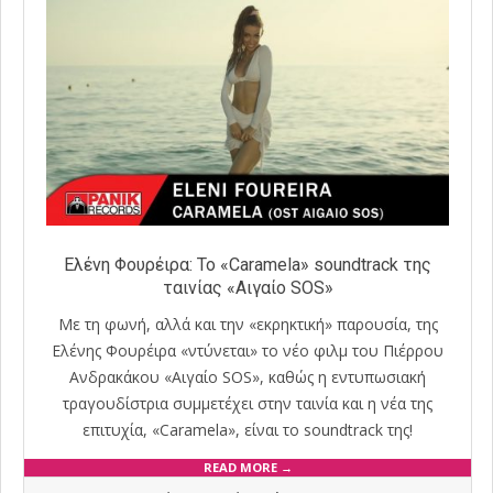
Ελένη Φουρέιρα: Το «Caramela» soundtrack της
ταινίας «Αιγαίο SOS»
Με τη φωνή, αλλά και την «εκρηκτική» παρουσία, της
Ελένης Φουρέιρα «ντύνεται» το νέο φιλμ του Πιέρρου
Ανδρακάκου «Αιγαίο SOS», καθώς η εντυπωσιακή
τραγουδίστρια συμμετέχει στην ταινία και η νέα της
επιτυχία, «Caramela», είναι το soundtrack της!
READ MORE →
2018-