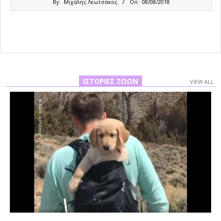
By:
Μιχάλης Λεωτσάκος
On:
08/08/2018
08-
08
ΙΣΤΟΡΊΕΣ ΖΏΩΝ
VIEW ALL