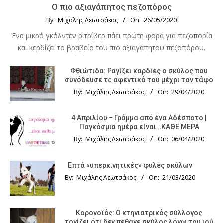
Ο πιο αξιαγάπητος πεζοπόρος
By:
Μιχάλης Λεωτσάκος
On:
26/05/2020
Ένα μικρό γκόλντεν ριτρίβερ πάει πρώτη φορά για πεζοπορία
και κερδίζει το βραβείο του πιο αξιαγάπητου πεζοπόρου.
Φθιώτιδα: Ραγίζει καρδιές ο σκύλος που
συνόδευσε το αφεντικό του μέχρι τον τάφο
By:
Μιχάλης Λεωτσάκος
On:
29/04/2020
4 Απριλίου – Γράμμα από ένα Αδέσποτο |
Παγκόσμια ημέρα είναι…ΚΑΘΕ ΜΕΡΑ
By:
Μιχάλης Λεωτσάκος
On:
06/04/2020
Επτά «υπερκινητικές» φυλές σκύλων
By:
Μιχάλης Λεωτσάκος
On:
21/03/2020
Κορονοϊός: Ο κτηνιατρικός σύλλογος
τονίζει ότι δεν πέθανε σκύλος λόγω του ιού