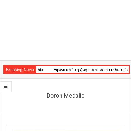
Secondary
κό «Ray of Light»
Navigation
Breaking News
Έφυγε από τη ζωή η σπουδαία ηθοποιός Μάρω 
Menu
Doron Medalie