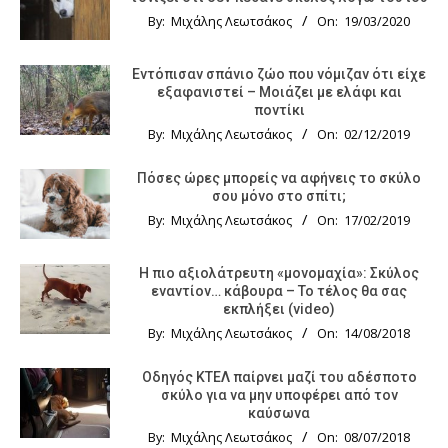
By:
Μιχάλης Λεωτσάκος
On:
19/03/2020
Εντόπισαν σπάνιο ζώο που νόμιζαν ότι είχε
εξαφανιστεί – Μοιάζει με ελάφι και
ποντίκι
By:
Μιχάλης Λεωτσάκος
On:
02/12/2019
Πόσες ώρες μπορείς να αφήνεις το σκύλο
σου μόνο στο σπίτι;
By:
Μιχάλης Λεωτσάκος
On:
17/02/2019
Η πιο αξιολάτρευτη «μονομαχία»: Σκύλος
εναντίον… κάβουρα – Το τέλος θα σας
εκπλήξει (video)
By:
Μιχάλης Λεωτσάκος
On:
14/08/2018
Οδηγός KTΕΛ παίρνει μαζί του αδέσποτο
σκύλο για να μην υποφέρει από τον
καύσωνα
By:
Μιχάλης Λεωτσάκος
On:
08/07/2018