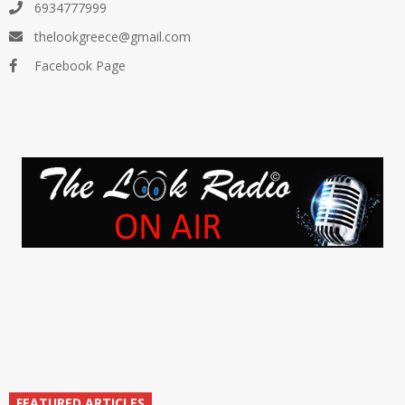
6934777999
thelookgreece@gmail.com
Facebook Page
FEATURED ARTICLES