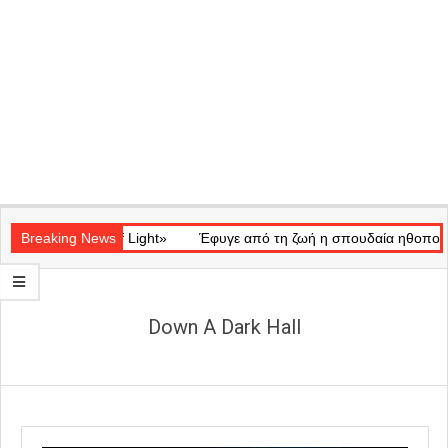
Secondary
ατικό «Ray of Light»
Navigation
Breaking News
Έφυγε από τη ζωή η σπουδαία ηθοποιός Μά
Menu
Down A Dark Hall