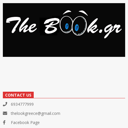
CONTACT US
6934777999
thelookgreece@gmail.com
Facebook Page