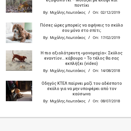
εξαφανιστεί – Μοιάζει με ελάφι και
ποντίκι
By:
Μιχάλης Λεωτσάκος
On:
02/12/2019
Πόσες ώρες μπορείς να αφήνεις το σκύλο
σου μόνο στο σπίτι;
By:
Μιχάλης Λεωτσάκος
On:
17/02/2019
Η πιο αξιολάτρευτη «μονομαχία»: Σκύλος
εναντίον… κάβουρα – Το τέλος θα σας
εκπλήξει (video)
By:
Μιχάλης Λεωτσάκος
On:
14/08/2018
Οδηγός KTΕΛ παίρνει μαζί του αδέσποτο
σκύλο για να μην υποφέρει από τον
καύσωνα
By:
Μιχάλης Λεωτσάκος
On:
08/07/2018