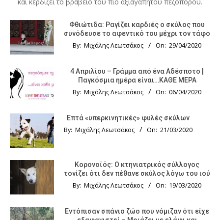
και κερδίζει το βραβείο του πιο αξιαγάπητου πεζοπόρου.
Φθιώτιδα: Ραγίζει καρδιές ο σκύλος που
συνόδευσε το αφεντικό του μέχρι τον τάφο
By:
Μιχάλης Λεωτσάκος
On:
29/04/2020
4 Απριλίου – Γράμμα από ένα Αδέσποτο |
Παγκόσμια ημέρα είναι…ΚΑΘΕ ΜΕΡΑ
By:
Μιχάλης Λεωτσάκος
On:
06/04/2020
Επτά «υπερκινητικές» φυλές σκύλων
By:
Μιχάλης Λεωτσάκος
On:
21/03/2020
Κορονοϊός: Ο κτηνιατρικός σύλλογος
τονίζει ότι δεν πέθανε σκύλος λόγω του ιού
By:
Μιχάλης Λεωτσάκος
On:
19/03/2020
Εντόπισαν σπάνιο ζώο που νόμιζαν ότι είχε