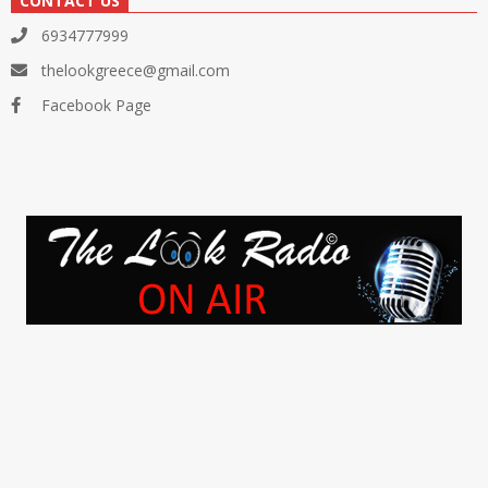
CONTACT US
6934777999
thelookgreece@gmail.com
Facebook Page