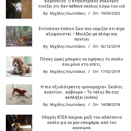
Κορονοϊός: Ο κτηνιατρικός σύλλογος
τονίζει ότι δεν πέθανε σκύλος λόγω του ιού
By:
Μιχάλης Λεωτσάκος
On:
19/03/2020
Εντόπισαν σπάνιο ζώο που νόμιζαν ότι είχε
εξαφανιστεί – Μοιάζει με ελάφι και
ποντίκι
By:
Μιχάλης Λεωτσάκος
On:
02/12/2019
Πόσες ώρες μπορείς να αφήνεις το σκύλο
σου μόνο στο σπίτι;
By:
Μιχάλης Λεωτσάκος
On:
17/02/2019
Η πιο αξιολάτρευτη «μονομαχία»: Σκύλος
εναντίον… κάβουρα – Το τέλος θα σας
εκπλήξει (video)
By:
Μιχάλης Λεωτσάκος
On:
14/08/2018
Οδηγός KTΕΛ παίρνει μαζί του αδέσποτο
σκύλο για να μην υποφέρει από τον
καύσωνα