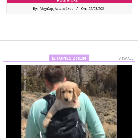
READ MORE →
2021-
By:
Μιχάλης Λεωτσάκος
On:
22/03/2021
03-
22
ΙΣΤΟΡΊΕΣ ΖΏΩΝ
VIEW ALL