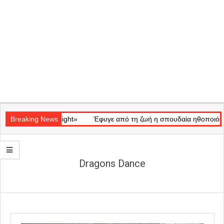
Secondary
ικό «Ray of Light»
Navigation
Breaking News
Έφυγε από τη ζωή η σπουδαία ηθοποιός Μάρω
Menu
Dragons Dance