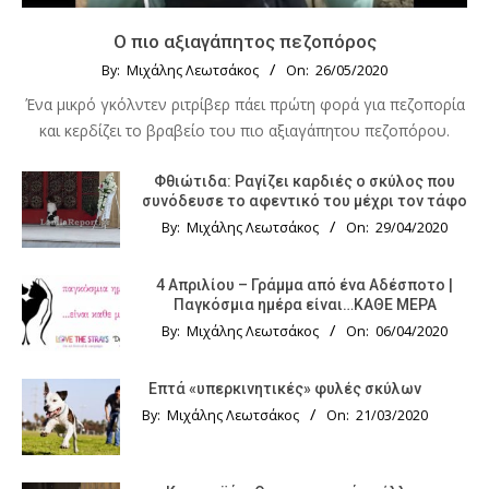
Ο πιο αξιαγάπητος πεζοπόρος
By:
Μιχάλης Λεωτσάκος
On:
26/05/2020
Ένα μικρό γκόλντεν ριτρίβερ πάει πρώτη φορά για πεζοπορία
και κερδίζει το βραβείο του πιο αξιαγάπητου πεζοπόρου.
Φθιώτιδα: Ραγίζει καρδιές ο σκύλος που
συνόδευσε το αφεντικό του μέχρι τον τάφο
By:
Μιχάλης Λεωτσάκος
On:
29/04/2020
4 Απριλίου – Γράμμα από ένα Αδέσποτο |
Παγκόσμια ημέρα είναι…ΚΑΘΕ ΜΕΡΑ
By:
Μιχάλης Λεωτσάκος
On:
06/04/2020
Επτά «υπερκινητικές» φυλές σκύλων
By:
Μιχάλης Λεωτσάκος
On:
21/03/2020