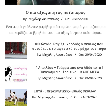
Ο πιο αξιαγάπητος πεζοπόρος
By:
Μιχάλης Λεωτσάκος
On:
26/05/2020
Ένα μικρό γκόλντεν ριτρίβερ πάει πρώτη φορά για πεζοπορία
και κερδίζει το βραβείο του πιο αξιαγάπητου πεζοπόρου.
Φθιώτιδα: Ραγίζει καρδιές ο σκύλος που
συνόδευσε το αφεντικό του μέχρι τον τάφο
By:
Μιχάλης Λεωτσάκος
On:
29/04/2020
4 Απριλίου – Γράμμα από ένα Αδέσποτο |
Παγκόσμια ημέρα είναι…ΚΑΘΕ ΜΕΡΑ
By:
Μιχάλης Λεωτσάκος
On:
06/04/2020
Επτά «υπερκινητικές» φυλές σκύλων
By:
Μιχάλης Λεωτσάκος
On:
21/03/2020