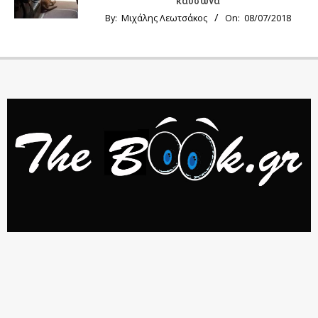
καύσωνα
By:
Μιχάλης Λεωτσάκος
On:
08/07/2018