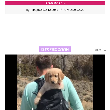
READ MORE →
2022-
By:
Σπυριδούλα Κάμπου
On:
28/01/2022
01-
28
ΙΣΤΟΡΊΕΣ ΖΏΩΝ
VIEW ALL