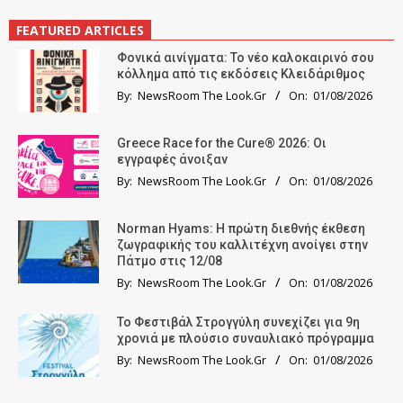
FEATURED ARTICLES
Φονικά αινίγματα: Το νέο καλοκαιρινό σου
κόλλημα από τις εκδόσεις Κλειδάριθμος
By:
NewsRoom The Look.Gr
On:
01/08/2026
Greece Race for the Cure® 2026: Οι
εγγραφές άνοιξαν
By:
NewsRoom The Look.Gr
On:
01/08/2026
Norman Hyams: Η πρώτη διεθνής έκθεση
ζωγραφικής του καλλιτέχνη ανοίγει στην
Πάτμο στις 12/08
By:
NewsRoom The Look.Gr
On:
01/08/2026
Το Φεστιβάλ Στρογγύλη συνεχίζει για 9η
χρονιά με πλούσιο συναυλιακό πρόγραμμα
By:
NewsRoom The Look.Gr
On:
01/08/2026