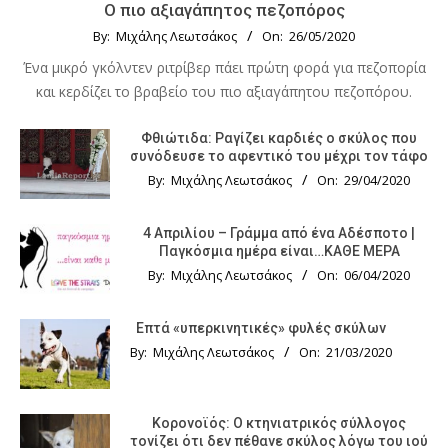
Ο πιο αξιαγάπητος πεζοπόρος
By:
Μιχάλης Λεωτσάκος
On:
26/05/2020
Ένα μικρό γκόλντεν ριτρίβερ πάει πρώτη φορά για πεζοπορία
και κερδίζει το βραβείο του πιο αξιαγάπητου πεζοπόρου.
Φθιώτιδα: Ραγίζει καρδιές ο σκύλος που
συνόδευσε το αφεντικό του μέχρι τον τάφο
By:
Μιχάλης Λεωτσάκος
On:
29/04/2020
4 Απριλίου – Γράμμα από ένα Αδέσποτο |
Παγκόσμια ημέρα είναι…ΚΑΘΕ ΜΕΡΑ
By:
Μιχάλης Λεωτσάκος
On:
06/04/2020
Επτά «υπερκινητικές» φυλές σκύλων
By:
Μιχάλης Λεωτσάκος
On:
21/03/2020
Κορονοϊός: Ο κτηνιατρικός σύλλογος
τονίζει ότι δεν πέθανε σκύλος λόγω του ιού