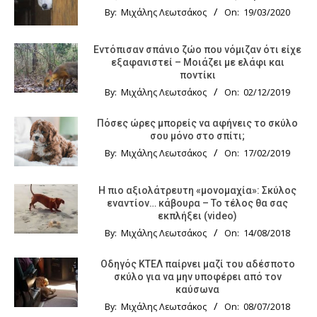
By:
Μιχάλης Λεωτσάκος
On:
19/03/2020
Εντόπισαν σπάνιο ζώο που νόμιζαν ότι είχε
εξαφανιστεί – Μοιάζει με ελάφι και
ποντίκι
By:
Μιχάλης Λεωτσάκος
On:
02/12/2019
Πόσες ώρες μπορείς να αφήνεις το σκύλο
σου μόνο στο σπίτι;
By:
Μιχάλης Λεωτσάκος
On:
17/02/2019
Η πιο αξιολάτρευτη «μονομαχία»: Σκύλος
εναντίον… κάβουρα – Το τέλος θα σας
εκπλήξει (video)
By:
Μιχάλης Λεωτσάκος
On:
14/08/2018
Οδηγός KTΕΛ παίρνει μαζί του αδέσποτο
σκύλο για να μην υποφέρει από τον
καύσωνα
By:
Μιχάλης Λεωτσάκος
On:
08/07/2018