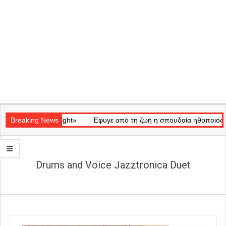
Secondary
κό «Ray of Light»
Navigation
Breaking News
Έφυγε από τη ζωή η σπουδαία ηθοποιός Μάρω
Menu
Drums and Voice Jazztronica Duet