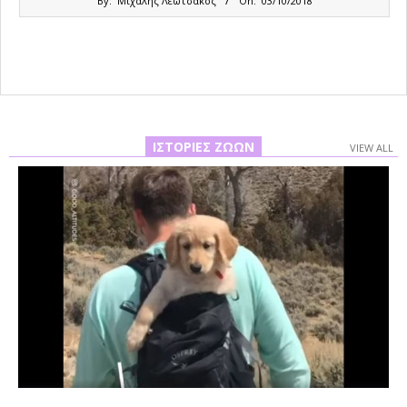
By:
Μιχάλης Λεωτσάκος
On:
03/10/2018
10-
03
ΙΣΤΟΡΊΕΣ ΖΏΩΝ
VIEW ALL