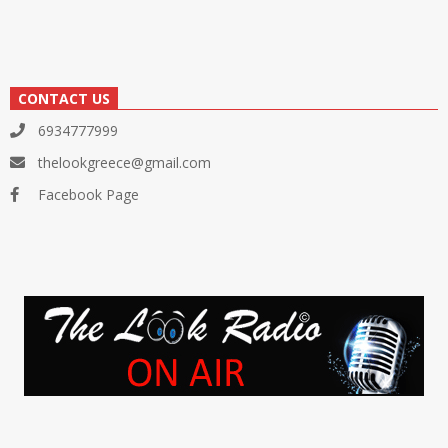
CONTACT US
6934777999
thelookgreece@gmail.com
Facebook Page