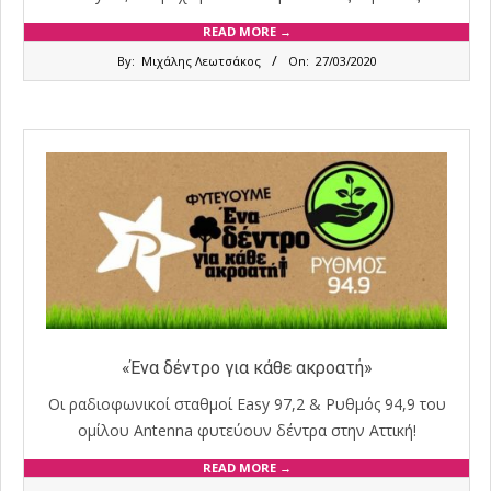
READ MORE →
2020-
By:
Μιχάλης Λεωτσάκος
On:
27/03/2020
03-
27
«Ένα δέντρο για κάθε ακροατή»
Oι ραδιοφωνικοί σταθμοί Easy 97,2 & Ρυθμός 94,9 του
ομίλου Antenna φυτεύουν δέντρα στην Αττική!
READ MORE →
2020-