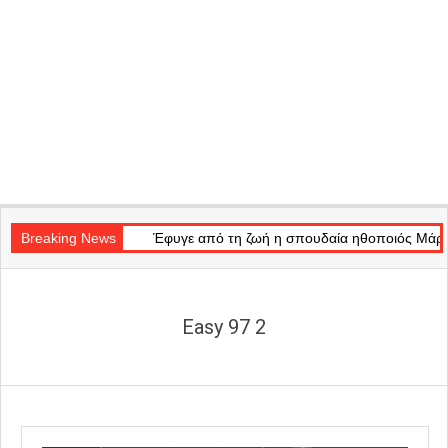
Secondary
of Light»
Navigation
Breaking News
Έφυγε από τη ζωή η σπουδαία ηθοποιός Μάρω Κοντού
Menu
Easy 97 2