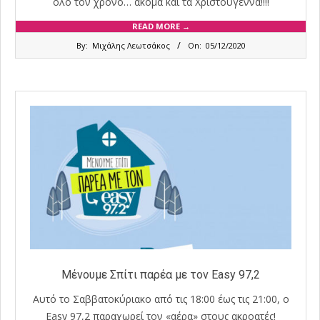
όλο τον χρόνο… ακόμα και τα Χριστούγεννα!!!!
READ MORE →
2020-
By:
Μιχάλης Λεωτσάκος
On:
05/12/2020
12-
05
Μένουμε Σπίτι παρέα με τον Easy 97,2
Αυτό το Σαββατοκύριακο από τις 18:00 έως τις 21:00, o
Easy 97,2 παραχωρεί τον «αέρα» στους ακροατές!