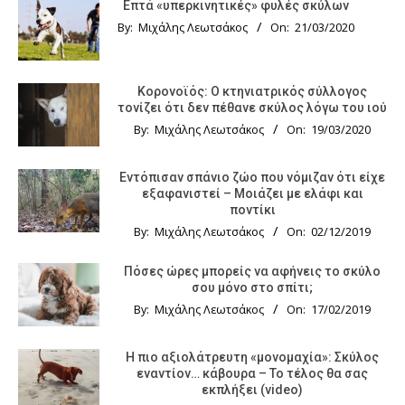
Επτά «υπερκινητικές» φυλές σκύλων
By:
Μιχάλης Λεωτσάκος
On:
21/03/2020
Κορονοϊός: Ο κτηνιατρικός σύλλογος
τονίζει ότι δεν πέθανε σκύλος λόγω του ιού
By:
Μιχάλης Λεωτσάκος
On:
19/03/2020
Εντόπισαν σπάνιο ζώο που νόμιζαν ότι είχε
εξαφανιστεί – Μοιάζει με ελάφι και
ποντίκι
By:
Μιχάλης Λεωτσάκος
On:
02/12/2019
Πόσες ώρες μπορείς να αφήνεις το σκύλο
σου μόνο στο σπίτι;
By:
Μιχάλης Λεωτσάκος
On:
17/02/2019
Η πιο αξιολάτρευτη «μονομαχία»: Σκύλος
εναντίον… κάβουρα – Το τέλος θα σας
εκπλήξει (video)