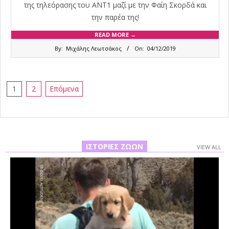
της τηλεόρασης του ΑΝΤ1 μαζί με την Φαίη Σκορδά και
την παρέα της!
READ MORE →
2019-
By:
Μιχάλης Λεωτσάκος
On:
04/12/2019
12-
04
Σελιδοποίηση
1
2
Επόμενα
άρθρων
ΙΣΤΟΡΊΕΣ ΖΏΩΝ
VIEW ALL