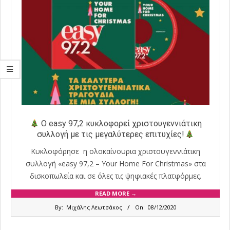
Ο easy 97,2 κυκλοφορεί χριστουγεννιάτικη
συλλογή με τις μεγαλύτερες επιτυχίες!
Κυκλοφόρησε η ολοκαίνουρια χριστουγεννιάτικη
συλλογή «easy 97,2 – Your Home For Christmas» στα
δισκοπωλεία και σε όλες τις ψηφιακές πλατφόρμες.
READ MORE →
2020-
By:
Μιχάλης Λεωτσάκος
On:
08/12/2020
12-
08