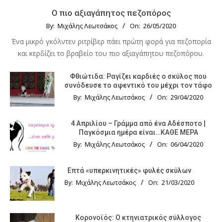
Ο πιο αξιαγάπητος πεζοπόρος
By:
Μιχάλης Λεωτσάκος
On:
26/05/2020
Ένα μικρό γκόλντεν ριτρίβερ πάει πρώτη φορά για πεζοπορία
και κερδίζει το βραβείο του πιο αξιαγάπητου πεζοπόρου.
Φθιώτιδα: Ραγίζει καρδιές ο σκύλος που
συνόδευσε το αφεντικό του μέχρι τον τάφο
By:
Μιχάλης Λεωτσάκος
On:
29/04/2020
4 Απριλίου – Γράμμα από ένα Αδέσποτο |
Παγκόσμια ημέρα είναι…ΚΑΘΕ ΜΕΡΑ
By:
Μιχάλης Λεωτσάκος
On:
06/04/2020
Επτά «υπερκινητικές» φυλές σκύλων
By:
Μιχάλης Λεωτσάκος
On:
21/03/2020
Κορονοϊός: Ο κτηνιατρικός σύλλογος