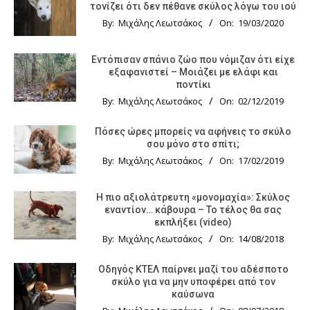
τονίζει ότι δεν πέθανε σκύλος λόγω του ιού
By:
Μιχάλης Λεωτσάκος
On:
19/03/2020
Εντόπισαν σπάνιο ζώο που νόμιζαν ότι είχε
εξαφανιστεί – Μοιάζει με ελάφι και
ποντίκι
By:
Μιχάλης Λεωτσάκος
On:
02/12/2019
Πόσες ώρες μπορείς να αφήνεις το σκύλο
σου μόνο στο σπίτι;
By:
Μιχάλης Λεωτσάκος
On:
17/02/2019
Η πιο αξιολάτρευτη «μονομαχία»: Σκύλος
εναντίον… κάβουρα – Το τέλος θα σας
εκπλήξει (video)
By:
Μιχάλης Λεωτσάκος
On:
14/08/2018
Οδηγός KTΕΛ παίρνει μαζί του αδέσποτο
σκύλο για να μην υποφέρει από τον
καύσωνα