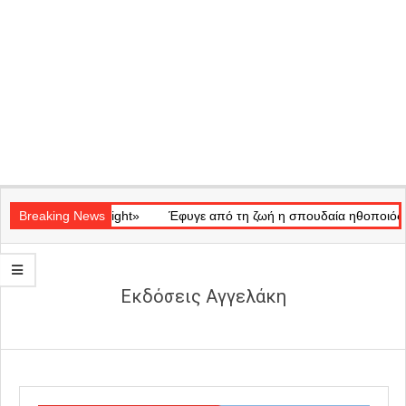
Secondary
ικό «Ray of Light»
Navigation
Breaking News
Έφυγε από τη ζωή η σπουδαία ηθοποιός Μάρω
Menu
Εκδόσεις Αγγελάκη