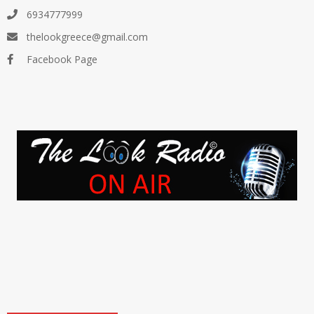
6934777999
thelookgreece@gmail.com
Facebook Page