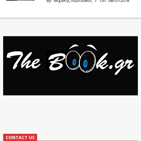
By:
Μιχάλης Λεωτσάκος
On:
08/07/2018
CONTACT US