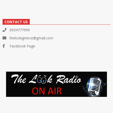
CONTACT US
6934777999
thelookgreece@gmail.com
Facebook Page