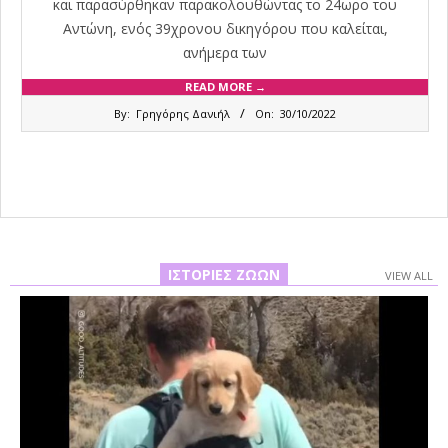
και παρασύρθηκαν παρακολουθώντας το 24ωρο του
Αντώνη, ενός 39χρονου δικηγόρου που καλείται,
ανήμερα των
READ MORE →
2022-
By:
Γρηγόρης Δανιήλ
On:
30/10/2022
10-
30
ΙΣΤΟΡΊΕΣ ΖΏΩΝ
VIEW ALL