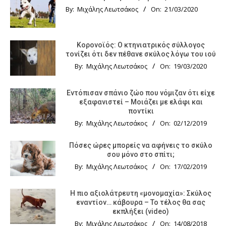
By:
Μιχάλης Λεωτσάκος
On:
21/03/2020
Κορονοϊός: Ο κτηνιατρικός σύλλογος
τονίζει ότι δεν πέθανε σκύλος λόγω του ιού
By:
Μιχάλης Λεωτσάκος
On:
19/03/2020
Εντόπισαν σπάνιο ζώο που νόμιζαν ότι είχε
εξαφανιστεί – Μοιάζει με ελάφι και
ποντίκι
By:
Μιχάλης Λεωτσάκος
On:
02/12/2019
Πόσες ώρες μπορείς να αφήνεις το σκύλο
σου μόνο στο σπίτι;
By:
Μιχάλης Λεωτσάκος
On:
17/02/2019
Η πιο αξιολάτρευτη «μονομαχία»: Σκύλος
εναντίον… κάβουρα – Το τέλος θα σας
εκπλήξει (video)
By:
Μιχάλης Λεωτσάκος
On:
14/08/2018