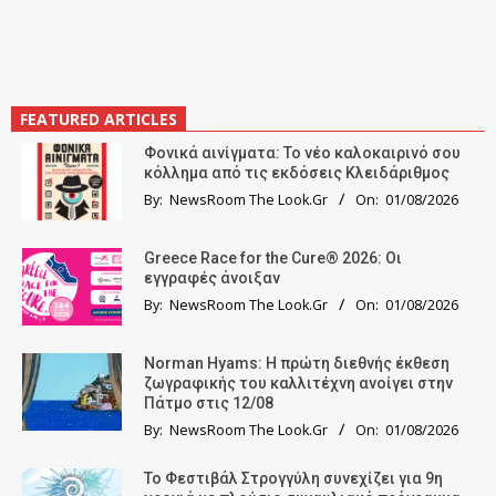
FEATURED ARTICLES
Φονικά αινίγματα: Το νέο καλοκαιρινό σου
κόλλημα από τις εκδόσεις Κλειδάριθμος
By:
NewsRoom The Look.Gr
On:
01/08/2026
Greece Race for the Cure® 2026: Οι
εγγραφές άνοιξαν
By:
NewsRoom The Look.Gr
On:
01/08/2026
Norman Hyams: Η πρώτη διεθνής έκθεση
ζωγραφικής του καλλιτέχνη ανοίγει στην
Πάτμο στις 12/08
By:
NewsRoom The Look.Gr
On:
01/08/2026
Το Φεστιβάλ Στρογγύλη συνεχίζει για 9η