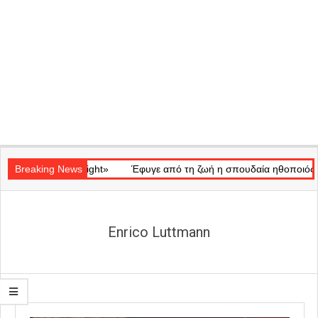
Secondary
ό «Ray of Light»
Navigation
Breaking News
Έφυγε από τη ζωή η σπουδαία ηθοποιός Μάρω 
Menu
Enrico Luttmann