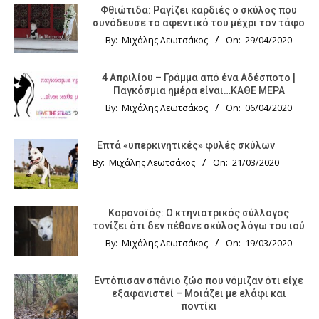
Φθιώτιδα: Ραγίζει καρδιές ο σκύλος που
συνόδευσε το αφεντικό του μέχρι τον τάφο
By:
Μιχάλης Λεωτσάκος
On:
29/04/2020
4 Απριλίου – Γράμμα από ένα Αδέσποτο |
Παγκόσμια ημέρα είναι…ΚΑΘΕ ΜΕΡΑ
By:
Μιχάλης Λεωτσάκος
On:
06/04/2020
Επτά «υπερκινητικές» φυλές σκύλων
By:
Μιχάλης Λεωτσάκος
On:
21/03/2020
Κορονοϊός: Ο κτηνιατρικός σύλλογος
τονίζει ότι δεν πέθανε σκύλος λόγω του ιού
By:
Μιχάλης Λεωτσάκος
On:
19/03/2020
Εντόπισαν σπάνιο ζώο που νόμιζαν ότι είχε
εξαφανιστεί – Μοιάζει με ελάφι και
ποντίκι