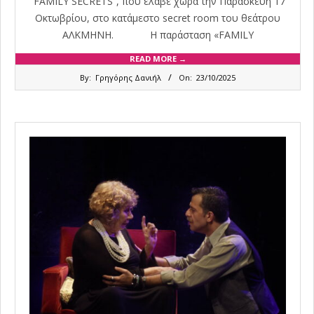
“FAMILY SECRETS”, που έλαβε χώρα την Παρασκευή 17
Οκτωβρίου, στο κατάμεστο secret room του θεάτρου
ΑΛΚΜΗΝΗ. Η παράσταση «FAMILY
READ MORE →
2025-
By:
Γρηγόρης Δανιήλ
On:
23/10/2025
10-
23