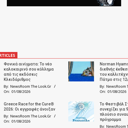
RTICLES
Φονικά αινίγματα: Το νέο
Norman Hyams
καλοκαιρινό σου κόλλημα
διεθνής έκθε
από τις εκδόσεις
του καλλιτέχν
Κλειδάριθμος
Πάτμο στις 12
By:
NewsRoom The Look.Gr
By:
NewsRoom T
On:
01/08/2026
On:
01/08/2026
Greece Race for the Cure®
Το Φεστιβάλ Σ
2026: Οι εγγραφές άνοιξαν
συνεχίζει για 
πλούσιο συνα
By:
NewsRoom The Look.Gr
πρόγραμμα
On:
01/08/2026
By:
NewsRoom T