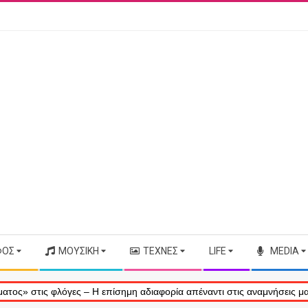
ΦΟΣ
ΜΟΥΣΙΚΉ
ΤΈΧΝΕΣ
LIFE
MEDIA
ις φλόγες – Η επίσημη αδιαφορία απέναντι στις αναμνήσεις μας
Τ