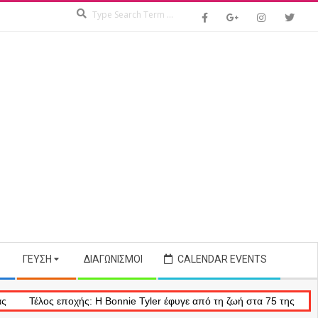
Search
ΓΕΎΣΗ
ΔΙΑΓΩΝΙΣΜΟΊ
CALENDAR EVENTS
έλος εποχής: Η Bonnie Tyler έφυγε από τη ζωή στα 75 της