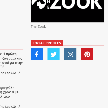
The Zook
SOCIAL PROFILES
: Η πρώτη
ση ζωγραφικής
η ανοίγει στην
/08
he Look.Gr
τρογγύλη
9η χρονιά με
υλιακό
he Look.Gr