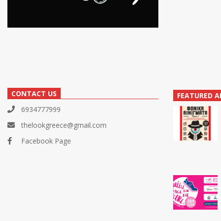
CONTACT US
FEATURED A
6934777999
thelookgreece@gmail.com
Facebook Page