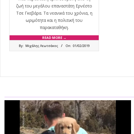
ζωή του μεγάλου επαναστάτη Eρνέστο
Τσε Γκεβάρα. Τα νεανικά του χρόνια, η
ωριμότητα και η πολιτική του
παρακαταθήκη.
READ MORE →
2019-
By:
Μιχάλης Λεωτσάκος
On:
01/02/2019
02-
01