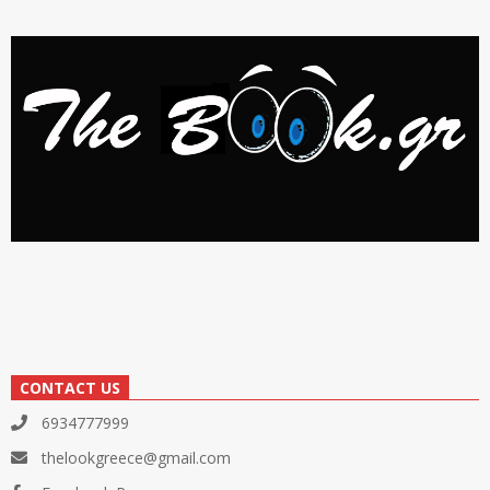
CONTACT US
6934777999
thelookgreece@gmail.com