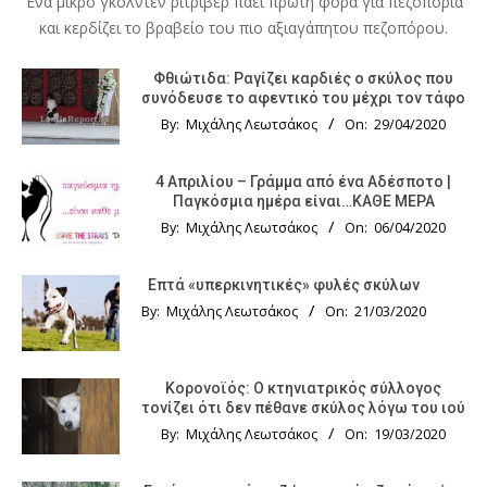
Ένα μικρό γκόλντεν ριτρίβερ πάει πρώτη φορά για πεζοπορία
και κερδίζει το βραβείο του πιο αξιαγάπητου πεζοπόρου.
Φθιώτιδα: Ραγίζει καρδιές ο σκύλος που
συνόδευσε το αφεντικό του μέχρι τον τάφο
By:
Μιχάλης Λεωτσάκος
On:
29/04/2020
4 Απριλίου – Γράμμα από ένα Αδέσποτο |
Παγκόσμια ημέρα είναι…ΚΑΘΕ ΜΕΡΑ
By:
Μιχάλης Λεωτσάκος
On:
06/04/2020
Επτά «υπερκινητικές» φυλές σκύλων
By:
Μιχάλης Λεωτσάκος
On:
21/03/2020
Κορονοϊός: Ο κτηνιατρικός σύλλογος
τονίζει ότι δεν πέθανε σκύλος λόγω του ιού
By:
Μιχάλης Λεωτσάκος
On:
19/03/2020