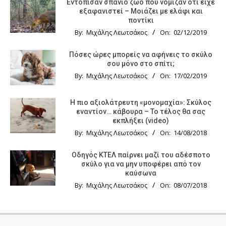
Εντόπισαν σπάνιο ζώο που νόμιζαν ότι είχε
εξαφανιστεί – Μοιάζει με ελάφι και
ποντίκι
By:
Μιχάλης Λεωτσάκος
On:
02/12/2019
Πόσες ώρες μπορείς να αφήνεις το σκύλο
σου μόνο στο σπίτι;
By:
Μιχάλης Λεωτσάκος
On:
17/02/2019
Η πιο αξιολάτρευτη «μονομαχία»: Σκύλος
εναντίον… κάβουρα – Το τέλος θα σας
εκπλήξει (video)
By:
Μιχάλης Λεωτσάκος
On:
14/08/2018
Οδηγός KTΕΛ παίρνει μαζί του αδέσποτο
σκύλο για να μην υποφέρει από τον
καύσωνα
By:
Μιχάλης Λεωτσάκος
On:
08/07/2018