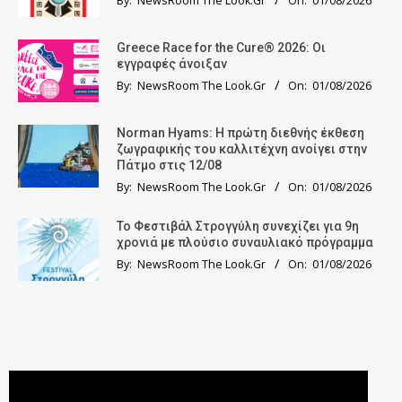
By:
NewsRoom The Look.Gr
On:
01/08/2026
Greece Race for the Cure® 2026: Οι
εγγραφές άνοιξαν
By:
NewsRoom The Look.Gr
On:
01/08/2026
Norman Hyams: Η πρώτη διεθνής έκθεση
ζωγραφικής του καλλιτέχνη ανοίγει στην
Πάτμο στις 12/08
By:
NewsRoom The Look.Gr
On:
01/08/2026
Το Φεστιβάλ Στρογγύλη συνεχίζει για 9η
χρονιά με πλούσιο συναυλιακό πρόγραμμα
By:
NewsRoom The Look.Gr
On:
01/08/2026