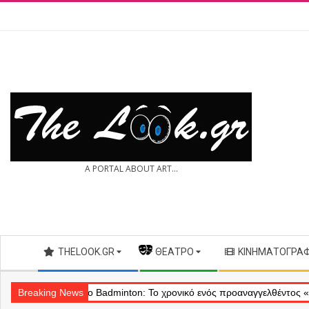
Skip
to
content
THE
A PORTAL ABOUT ART...
LOOK.GR
Secondary
THELOOK.GR
— ΘΈΑΤΡΟ
ΚΙΝΗΜΑΤΟΓΡΆ
Navigation
Menu
ού
Breaking News
Θέατρο Badminton: Το χρονικό ενός προαναγγελθέντος «εγκλήμα