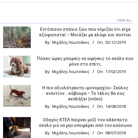
VIEW ALL
Εντόπισαν σπάνιο ζώο που νόμιζαν ότι είχε
εξαφανιστεί – Μοιάζει με ελάφι και ποντίκι
By:
Μιχάλης Λεωτσάκος
On:
02/12/2019
Πόσες ώρες μπορείς να αφήνεις το σκύλο σου
μόνο στο σπίτι;
By:
Μιχάλης Λεωτσάκος
On:
17/02/2019
Η πιο αξιολάτρευτη «μονομαχία»: Σκύλος
εναντίον… κάβουρα – Το τέλος θα σας
εκπλήξει (video)
By:
Μιχάλης Λεωτσάκος
On:
14/08/2018
Οδηγός KTΕΛ παίρνει μαζί του αδέσποτο
σκύλο για να μην υποφέρει από τον καύσωνα
By:
Μιχάλης Λεωτσάκος
On:
08/07/2018