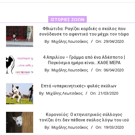
ΙΣΤΟΡΊΕΣ ΖΏΩΝ
Φθιώτιδα: Ραγίζει καρδιές ο σκύλος που
συνόδευσε το αφεντικό του μέχρι τον τάφο
By:
Μιχάλης Λεωτσάκος
On:
29/04/2020
4 Απριλίου – Γράμμα από ένα Αδέσποτο |
Παγκόσμια ημέρα είναι…ΚΑΘΕ ΜΕΡΑ
By:
Μιχάλης Λεωτσάκος
On:
06/04/2020
Επτά «υπερκινητικές» φυλές σκύλων
By:
Μιχάλης Λεωτσάκος
On:
21/03/2020
Κορονοϊός: Ο κτηνιατρικός σύλλογος
τονίζει ότι δεν πέθανε σκύλος λόγω του ιού
By:
Μιχάλης Λεωτσάκος
On:
19/03/2020