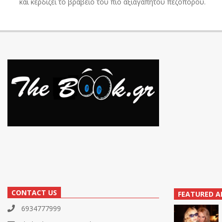
και κερδίζει το βραβείο του πιο αξιαγάπητου πεζοπόρου.
CONTACT US
FEATURED A
6934777999