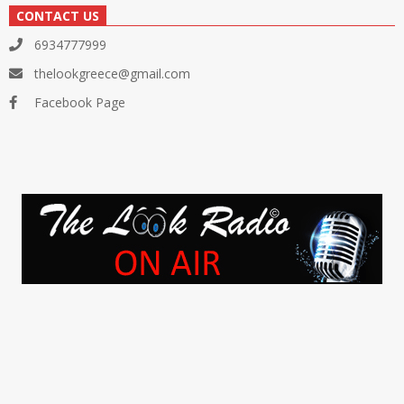
CONTACT US
6934777999
thelookgreece@gmail.com
Facebook Page