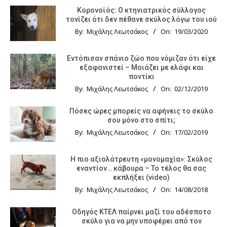
Κορονοϊός: Ο κτηνιατρικός σύλλογος
τονίζει ότι δεν πέθανε σκύλος λόγω του ιού
By:
Μιχάλης Λεωτσάκος
On:
19/03/2020
Εντόπισαν σπάνιο ζώο που νόμιζαν ότι είχε
εξαφανιστεί – Μοιάζει με ελάφι και
ποντίκι
By:
Μιχάλης Λεωτσάκος
On:
02/12/2019
Πόσες ώρες μπορείς να αφήνεις το σκύλο
σου μόνο στο σπίτι;
By:
Μιχάλης Λεωτσάκος
On:
17/02/2019
Η πιο αξιολάτρευτη «μονομαχία»: Σκύλος
εναντίον… κάβουρα – Το τέλος θα σας
εκπλήξει (video)
By:
Μιχάλης Λεωτσάκος
On:
14/08/2018
Οδηγός KTΕΛ παίρνει μαζί του αδέσποτο
σκύλο για να μην υποφέρει από τον