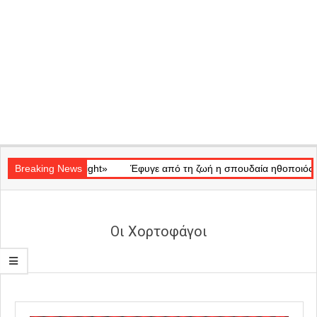
Secondary
ό «Ray of Light»
Navigation
Breaking News
Έφυγε από τη ζωή η σπουδαία ηθοποιός Μάρω 
Menu
Οι Χορτοφάγοι