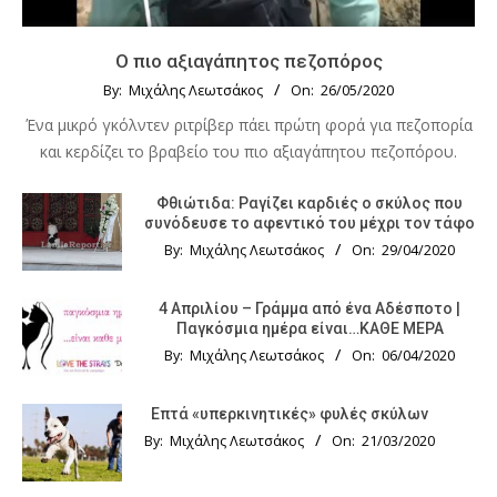
Ο πιο αξιαγάπητος πεζοπόρος
By:
Μιχάλης Λεωτσάκος
On:
26/05/2020
Ένα μικρό γκόλντεν ριτρίβερ πάει πρώτη φορά για πεζοπορία
και κερδίζει το βραβείο του πιο αξιαγάπητου πεζοπόρου.
Φθιώτιδα: Ραγίζει καρδιές ο σκύλος που
συνόδευσε το αφεντικό του μέχρι τον τάφο
By:
Μιχάλης Λεωτσάκος
On:
29/04/2020
4 Απριλίου – Γράμμα από ένα Αδέσποτο |
Παγκόσμια ημέρα είναι…ΚΑΘΕ ΜΕΡΑ
By:
Μιχάλης Λεωτσάκος
On:
06/04/2020
Επτά «υπερκινητικές» φυλές σκύλων
By:
Μιχάλης Λεωτσάκος
On:
21/03/2020