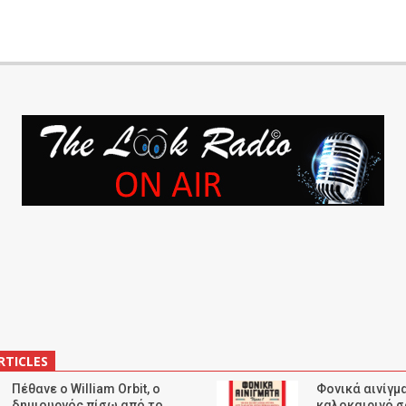
RTICLES
Πέθανε ο William Orbit, ο
Φονικά αινίγμα
δημιουργός πίσω από το
καλοκαιρινό σ