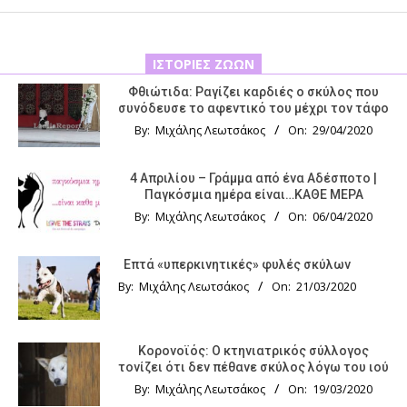
ΙΣΤΟΡΊΕΣ ΖΏΩΝ
Φθιώτιδα: Ραγίζει καρδιές ο σκύλος που
συνόδευσε το αφεντικό του μέχρι τον τάφο
By:
Μιχάλης Λεωτσάκος
On:
29/04/2020
4 Απριλίου – Γράμμα από ένα Αδέσποτο |
Παγκόσμια ημέρα είναι…ΚΑΘΕ ΜΕΡΑ
By:
Μιχάλης Λεωτσάκος
On:
06/04/2020
Επτά «υπερκινητικές» φυλές σκύλων
By:
Μιχάλης Λεωτσάκος
On:
21/03/2020
Κορονοϊός: Ο κτηνιατρικός σύλλογος
τονίζει ότι δεν πέθανε σκύλος λόγω του ιού
By:
Μιχάλης Λεωτσάκος
On:
19/03/2020