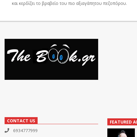
και κερδίζει το βραβείο του πιο αξιαγάπητου πεζοπόρου.
CONTACT US
FEATURED A
6934777999