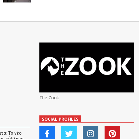
The Zook
SOCIAL PROFILES
τα: Το νέο
ου κόλλημα