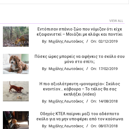
VIEW ALL
Εντόπισαν σπάνιο ζώο που νόμιζαν ότι είχε
εξαφανιστεί – Μοιάζει με ελάφι και ποντίκι
By:
Μιχάλης Λεωτσάκος
On:
02/12/2019
Πόσες ώρες μπορείς να αφήνεις το σκύλο σου
μόνο στο σπίτι;
By:
Μιχάλης Λεωτσάκος
On:
17/02/2019
Η πιο αξιολάτρευτη «μονομαχία»: Σκύλος
εναντίον… κάβουρα – Το τέλος θα σας
εκπλήξει (video)
By:
Μιχάλης Λεωτσάκος
On:
14/08/2018
Οδηγός KTΕΛ παίρνει μαζί του αδέσποτο
σκύλο για να μην υποφέρει από τον καύσωνα
By:
Μιχάλης Λεωτσάκος
On:
08/07/2018