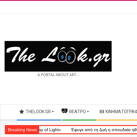
Skip
to
content
THE
A PORTAL ABOUT ART...
LOOK.GR
Secondary
THELOOK.GR
— ΘΈΑΤΡΟ
ΚΙΝΗΜΑΤΟΓΡΆ
Navigation
Menu
ληματικό «Ray of Light»
Breaking News
Έφυγε από τη ζωή η σπουδαία ηθοποιός